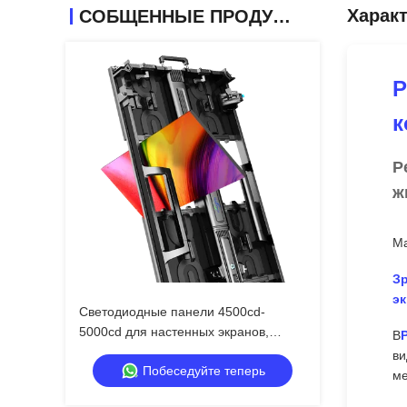
Харак
СОБЩЕННЫЕ ПРОДУКТЫ
P
к
Р
ж
Ма
З
эк
Светодиодные панели 4500cd-
5000cd для настенных экранов,
В
цифровых дисплеев для наружной
ви
Побеседуйте теперь
рекламы
ме