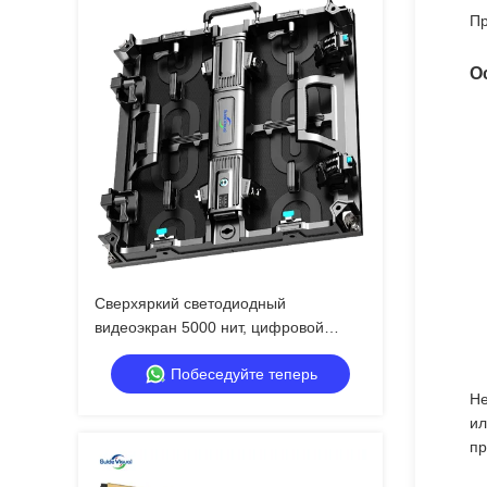
Пр
О
Сверхяркий светодиодный
видеоэкран 5000 нит, цифровой
экран P2.9 P3.9 для торгового центра
Побеседуйте теперь
Не
ил
пр