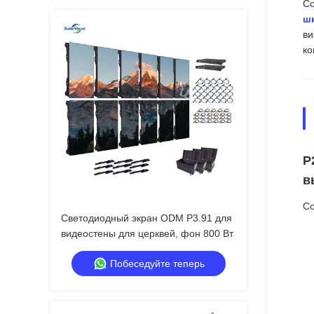
Со
шк
ви
ко
P
в
Со
Светодиодный экран ODM P3.91 для
видеостены для церквей, фон 800 Вт
Побеседуйте теперь