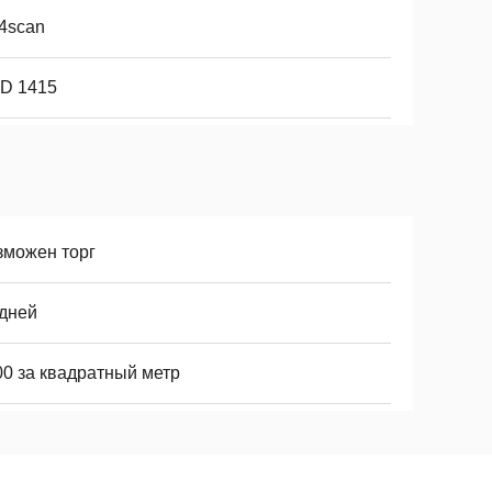
14scan
D 1415
зможен торг
 дней
00 за квадратный метр