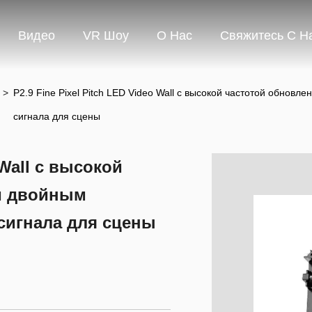
Видео
VR Шоу
О Нас
Свяжитесь С Н
>
P2.9 Fine Pixel Pitch LED Video Wall с высокой частотой обнов
сигнала для сцены
 Wall с высокой
 и двойным
сигнала для сцены