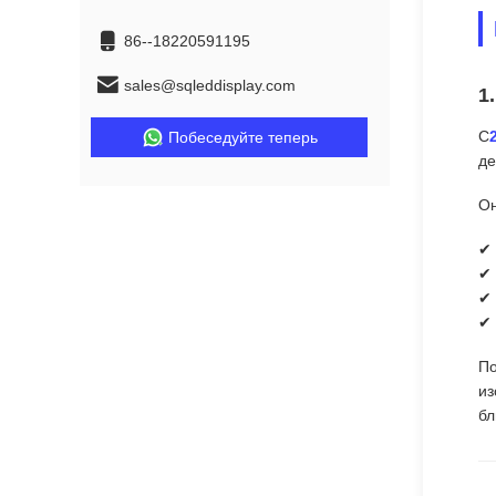
86--18220591195
sales@sqleddisplay.com
1
С
Побеседуйте теперь
де
Он
✔ 
✔ 
✔ 
✔ 
По
из
бл