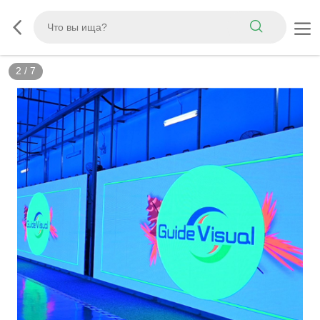
3
/
7