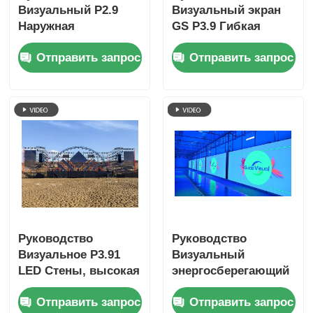
Визуальный P2.9
Визуальный экран
Наружная
GS P3.9 Гибкая
светодиодная стена.
кривая полный цвет
Отправить запрос
Отправить запрос
Прекрасный
наружного
пиксельный
светодиодного
пиксель, высокая
дисплея Экран IP65
освеженность,
потрясающие
визуальные
эффекты.
Руководство
Руководство
Визуальное P3.91
Визуальный
LED Стены, высокая
энергосберегающий
освежаемость,
светодиодный
Отправить запрос
Отправить запрос
гладкие визуальные
видеостенный