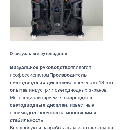
О визуальном руководстве
Визуальное руководство
является
профессионалом
Производитель
светодиодных дисплеев
с пределами
13 лет
опыта
в индустрии светодиодных экранов.
Мы специализируемся на
арендные
светодиодные дисплеи
, известные
своими
долговечность, инновации и
стабильность
.
Все продукты разработаны и изготовлены на