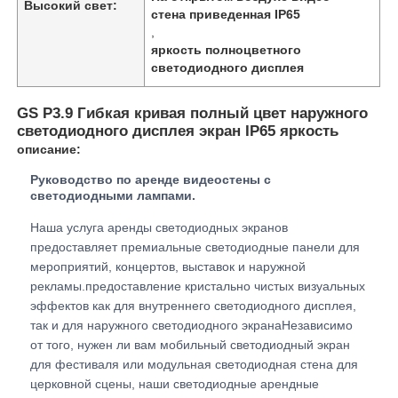
Высокий свет:
стена приведенная IP65
,
яркость полноцветного
VR Шоу
светодиодного дисплея
О нас
GS P3.9 Гибкая кривая полный цвет наружного
светодиодного дисплея экран IP65 яркость
описание:
Экскурсия по фабрике
Руководство по аренде видеостены с
светодиодными лампами.
Контроль качества
Наша услуга аренды светодиодных экранов
предоставляет премиальные светодиодные панели для
мероприятий, концертов, выставок и наружной
Свяжитесь с нами
рекламы.предоставление кристально чистых визуальных
эффектов как для внутреннего светодиодного дисплея,
так и для наружного светодиодного экранаНезависимо
Новости
от того, нужен ли вам мобильный светодиодный экран
для фестиваля или модульная светодиодная стена для
церковной сцены, наши светодиодные арендные
Случаи