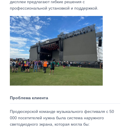
дисплеи предлагают гибкие решения с
профессиональной установкой и поддержкой.
Запросить расценки
Светодиодный видеостенный дисплей
Светодиодный экран дисплея
Экран СИД концерта
Аренда экрана с светодиодными экранами
Проблема клиента
Светодиодная видеостена COB
Продюсерской команде музыкального фестиваля с 50
000 посетителей нужна была система наружного
светодиодного экрана, которая могла бы:
Прозрачный светодиодный дисплей