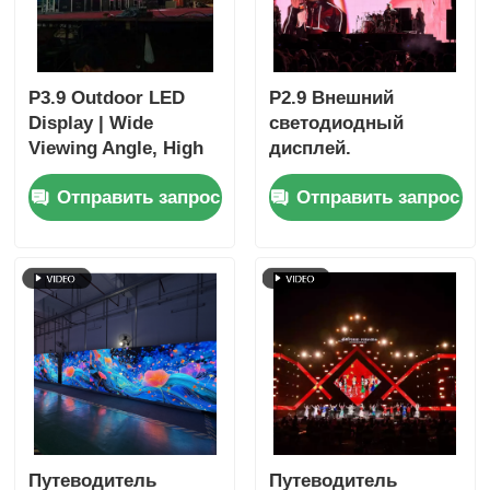
P3.9 Outdoor LED
P2.9 Внешний
Display | Wide
светодиодный
Viewing Angle, High
дисплей.
Refresh, Event-Ready
Прекрасный
Отправить запрос
Отправить запрос
Performance
пиксельный
диапазон, высокая
освежаемость,
высокая визуальная
производительность.
Путеводитель
Путеводитель