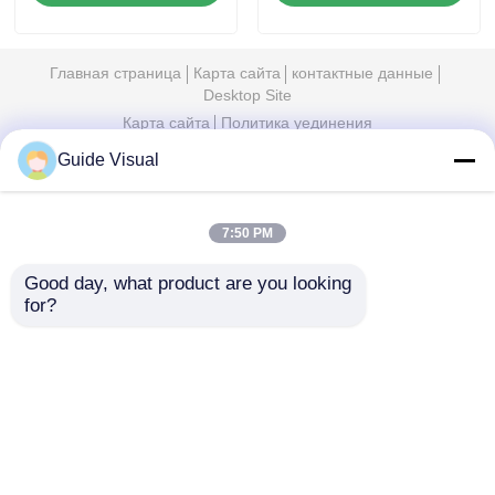
эффекты, работает
дисплей с умной
даже при
регулировкой
экстремальной
яркости и
Главная страница
Карта сайта
контактные данные
жаре, готовы к
потреблением
Desktop Site
сцене
Карта сайта
Политика уединения
Guide Visual
Качество
Светодиодный видеостенный дисплей
Китайская фабрика.Copyright © 2026 Shenzhen
7:50 PM
Guide Technology Co., Ltd. All Rights Reserved.
Good day, what product are you looking 
for?