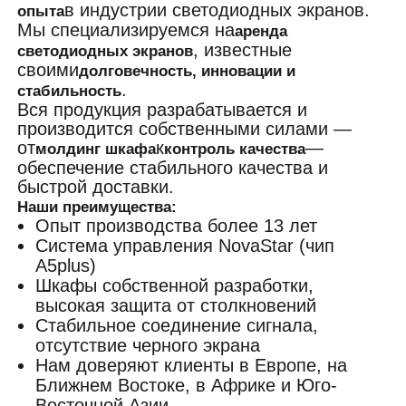
в индустрии светодиодных экранов.
опыта
Мы специализируемся на
аренда
, известные
светодиодных экранов
своими
долговечность, инновации и
.
стабильность
Вся продукция разрабатывается и
производится собственными силами —
от
к
—
молдинг шкафа
контроль качества
обеспечение стабильного качества и
быстрой доставки.
Наши преимущества:
Опыт производства более 13 лет
Система управления NovaStar (чип
A5plus)
Шкафы собственной разработки,
высокая защита от столкновений
Стабильное соединение сигнала,
отсутствие черного экрана
Нам доверяют клиенты в Европе, на
Ближнем Востоке, в Африке и Юго-
Восточной Азии.