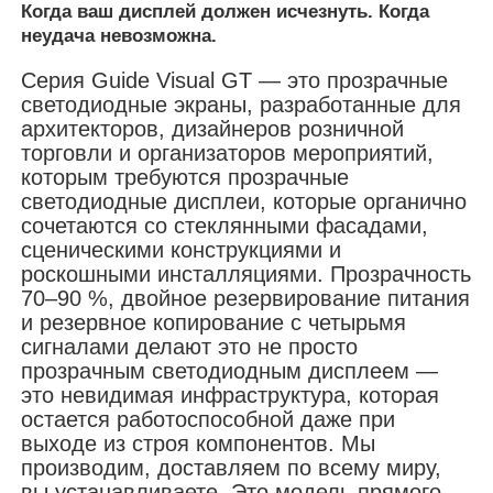
Когда ваш дисплей должен исчезнуть. Когда
неудача невозможна.
VR Шоу
Серия Guide Visual GT — это прозрачные
светодиодные экраны, разработанные для
архитекторов, дизайнеров розничной
О нас
торговли и организаторов мероприятий,
которым требуются прозрачные
светодиодные дисплеи, которые органично
Экскурсия по фабрике
сочетаются со стеклянными фасадами,
сценическими конструкциями и
роскошными инсталляциями. Прозрачность
Контроль качества
70–90 %, двойное резервирование питания
и резервное копирование с четырьмя
Свяжитесь с нами
сигналами делают это не просто
прозрачным светодиодным дисплеем —
это невидимая инфраструктура, которая
Новости
остается работоспособной даже при
выходе из строя компонентов. Мы
производим, доставляем по всему миру,
Случаи
вы устанавливаете. Это модель прямого