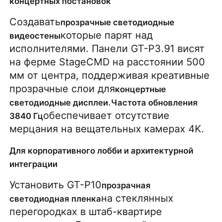
концертных постановок
Создавать
прозрачные светодиодные 
которые парят над 
видеостены
исполнителями. Панели GT-P3.91 висят 
на ферме StageCMD на расстоянии 500 
мм от центра, поддерживая креативные 
прозрачные слои для
концертные 
.
светодиодные дисплеи
Частота обновления 
обеспечивает отсутствие 
3840 Гц
мерцания на вещательных камерах 4K.
Для корпоративного лобби и архитектурной
интеграции
Установить GT-P10
прозрачная 
на стеклянных 
светодиодная пленка
перегородках в штаб-квартире 