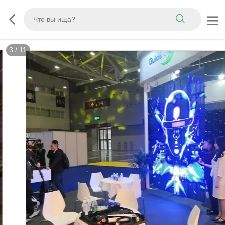
3
/
11