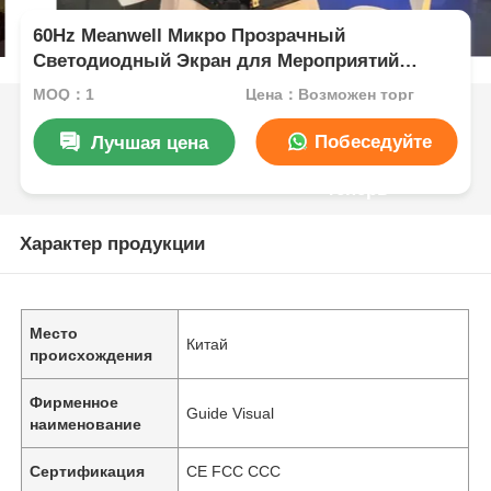
60Hz Meanwell Микро Прозрачный
Светодиодный Экран для Мероприятий
3.91мм
MOQ：1
Цена：Возможен торг
Побеседуйте
Лучшая цена
теперь
Характер продукции
Место
Китай
происхождения
Фирменное
Guide Visual
наименование
Сертификация
CE FCC CCC