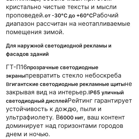
кристально чистые тексты и мысли 
проповедей.
Рабочий 
от -30°С до +60°С
диапазон рассчитан на неотапливаемые 
помещения зимой.
Для наружной светодиодной рекламы и
фасадов зданий
ГТ-П16
прозрачные светодиодные 
превратить стекло небоскреба 
экраны
в
не 
гигантские светодиодные рекламные щиты
закрывая вид на интерьер.
IP65 уличный 
Рейтинг гарантирует 
светодиодный дисплей
устойчивость к дождю, пыли и 
ультрафиолету. В
, ваш контент 
6000 нит
доминирует над горизонтами городов 
днем ​​и ночью.