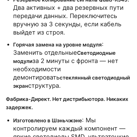
Два активных + два резервных пути 
передачи данных. Переключитесь 
вручную за 3 секунды, если кабель 
выйдет из строя.
: 
Горячая замена на уровне модуля
Заменить отдельные
Светодиодные 
за 2 минуты с фронта — нет 
модули
необходимости 
демонтировать
стеклянный светодиодный 
структура.
экран
Фабрика-Директ. Нет дистрибьютора. Никаких
задержек.
: Мы 
Изготовлено в Шэньчжэне
контролируем каждый компонент — 
яркие светодиоды SMD, ультратонкие 