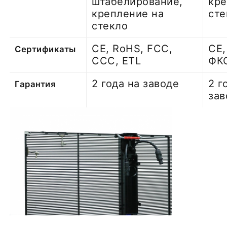
штабелирование,
кре
крепление на
сте
стекло
CE, RoHS, FCC,
CE,
Сертификаты
CCC, ETL
ФК
2 года на заводе
2 г
Гарантия
зав