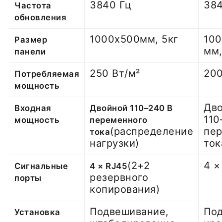
3840 Гц
384
Частота
обновления
1000х500мм, 5кг
10
Размер
мм,
панели
250 Вт/м²
200
Потребляемая
мощность
Дв
Входная
Двойной 110–240 В
110
мощность
переменного
(распределение
пе
тока
нагрузки)
ток
(2+2
4 ×
Сигнальные
4 × RJ45
резервного
порты
копирования)
Подвешивание,
Под
Установка