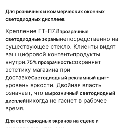
Для розничных и коммерческих оконных
светодиодных дисплеев
Крепление ГТ-П7.8
прозрачные 
непосредственно на 
светодиодные экраны
существующее стекло. Клиенты видят 
ваш цифровой контент
продукты 
и
внутри.
сохраняет 
75% прозрачность
эстетику магазина при 
доставке
-
Светодиодный рекламный щит
уровень яркости. Двойная власть 
означает, что вы
розничный светодиодный 
никогда не гаснет в рабочее 
дисплей
время.
Для светодиодных экранов на сцене и