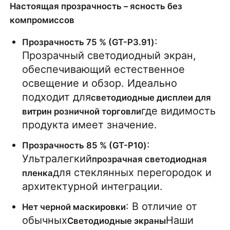
Настоящая прозрачность – ясность без
компромиссов
SMD LED экран
: 
Прозрачность 75 % (GT-P3.91)
Прозрачный светодиодный экран, 
Дисплейная панель с наружным светодиодным ос
обеспечивающий естественное 
освещение и обзор. Идеально 
Наружный светодиодный рекламный щит
подходит для
светодиодные дисплеи для 
где видимость 
витрин розничной торговли
продукта имеет значение.
: 
Прозрачность 85 % (GT-P10)
Ультралегкий
прозрачная светодиодная 
для стеклянных перегородок и 
пленка
архитектурной интеграции.
: В отличие от 
Нет черной маскировки
обычных
Наши 
Светодиодные экраны