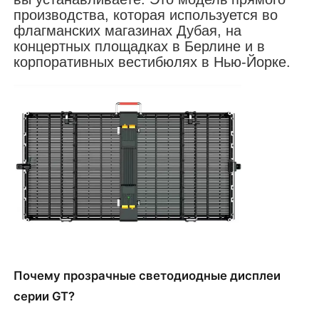
производства, которая используется во
флагманских магазинах Дубая, на
Запросить расценки
концертных площадках в Берлине и в
корпоративных вестибюлях в Нью-Йорке.
Светодиодный видеостенный дисплей
Светодиодный экран дисплея
Экран СИД концерта
Аренда экрана с светодиодными экранами
Светодиодная видеостена COB
Почему прозрачные светодиодные дисплеи
серии GT?
Прозрачный светодиодный дисплей