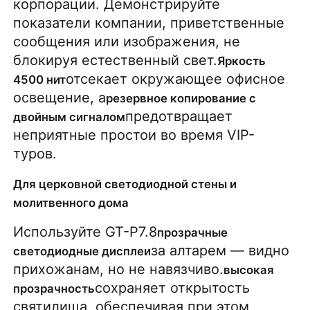
корпорации. Демонстрируйте 
показатели компании, приветственные 
сообщения или изображения, не 
блокируя естественный свет.
Яркость 
отсекает окружающее офисное 
4500 нит
освещение, а
резервное копирование с 
предотвращает 
двойным сигналом
неприятные простои во время VIP-
туров.
Для церковной светодиодной стены и
молитвенного дома
Используйте GT-P7.8
прозрачные 
за алтарем — видно 
светодиодные дисплеи
прихожанам, но не навязчиво.
высокая 
сохраняет открытость 
прозрачность
святилища, обеспечивая при этом 