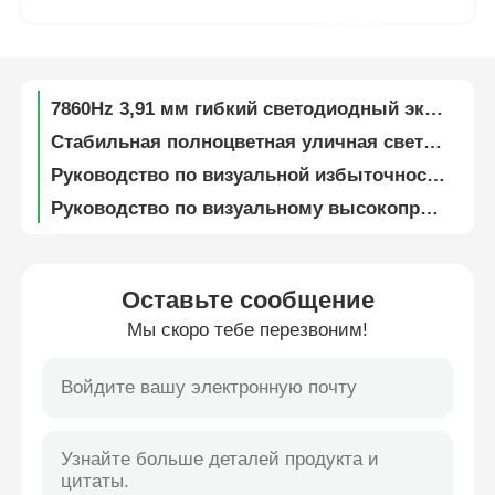
теперь
SMD1912 IP65 Водонепроницаемый гибкий светодиодный экран для церкви и концертных мероприятий
Панели для аренды светодиодных экранов напрямую с завода | Уличный дисплей P4.81, доставка на объект
VR Шоу
7860Hz 3,91 мм гибкий светодиодный экран для аренды, светодиодная видеостена прямого обзора
Стабильная полноцветная уличная светодиодная панель – Guide Visual G10 Цифровой рекламный щит для корпоративной рекламы
О нас
Руководство по визуальной избыточности для переносного светодиодного экрана Power Portable 3,91 мм для наружной рекламы и аренды на фестивалях
Руководство по визуальному высокопроизводительному светодиодному экрану P3.91 для церквей, мероприятий и сценических визуальных дисплеев
Экскурсия по фабрике
SMD Светодиодный гибкий экран 7680 Гц P3.91 для рекламы на открытых мероприятиях 250 Вт/кв.м
Периметральный светодиодный экран для концертов на стадионе, видеостена SMD1912, легкий вес
Контроль качества
Заводская цена HUB панель светодиодного экрана с резервированием питания для сценических и арендных мероприятий
Оставьте сообщение
Ультравысокая частота обновления 7680 Гц IP65 водонепроницаемая модульная LED-дисплейная стена для деловых и торговых мероприятий
Мы скоро тебе перезвоним!
Свяжитесь с нами
16-битный прозрачный светодиодный уличный экран для видеостен для выставок и шоу
Водонепроницаемая уличная светодиодная панель – Руководство по визуализации G10 Digital Panel для спортивных и культурных мероприятий
Новости
Сверхяркий светодиодный видеоэкран 5000 нит, цифровой экран P2.9 P3.9 для торгового центра
Светодиодная видеостена с высоким разрешением и частотой обновления, шаг пикселя P2.6, P2.9, P3.91, для церквей и мероприятий
Случаи
Интерактивная модульная гибкая светодиодная экранная стена для мероприятий