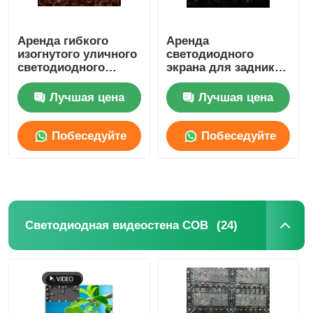
Аренда гибкого
Аренда
изогнутого уличного
светодиодного
светодиодного
экрана для задника
экрана для сцены
уличной сцены P2.9
3,91 мм, торговые
IP65
Лучшая цена
Лучшая цена
центры, 5 В, SDK
водонепроницаемый
для концертов
Побеседуйте
Побеседуйте
теперь
теперь
(24)
Светодиодная видеостена COB