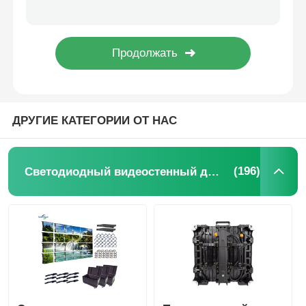
FCC сертифицированные всепогодные светодиодные дисплейные решения для мероприятий 500 мм * 1000 мм
Запросить расценки
Светодиодные видеопанели RGB периметрального экрана с быстрым замком 1000*1000 мм
Производитель Полный цвет P3.91 Внешний экран LED дисплей Видео Стенка для аренды события
Заводская цена P2.9 Бесшовная светодиодная стена с передним и задним доступом для обслуживания
Светодиодный видеостенный дисплей
ДРУГИЕ КАТЕГОРИИ ОТ НАС
Светодиодный экран дисплея
Экран СИД концерта
(196)
Светодиодный видеостенный дисплей
Аренда экрана с светодиодными экранами
Светодиодная видеостена COB
Прозрачный светодиодный дисплей