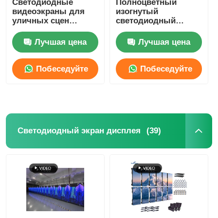
Светодиодные
Полноцветный
видеоэкраны для
изогнутый
уличных сцен
светодиодный
SMD LED экран
500x500 мм, панели
видеоэкран для
P3.91
рекламы в
Лучшая цена
Лучшая цена
помещении, аренда,
Дисплейная панель с наружным светодиодным ос
800mcd-1000mcd
Побеседуйте
Побеседуйте
Наружный светодиодный рекламный щит
теперь
теперь
(39)
Светодиодный экран дисплея