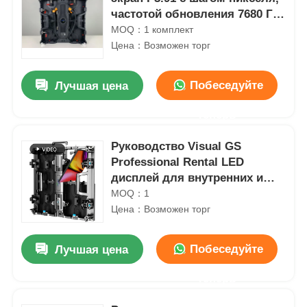
частотой обновления 7680 Гц
и водонепроницаемостью
MOQ：1 комплект
IP65 для наружного
Цена：Возможен торг
светодиодного видеостенного
дисплея
Побеседуйте
Лучшая цена
теперь
Руководство Visual GS
Professional Rental LED
дисплей для внутренних и
наружных сценических
MOQ：1
спектаклей
Цена：Возможен торг
Побеседуйте
Лучшая цена
теперь