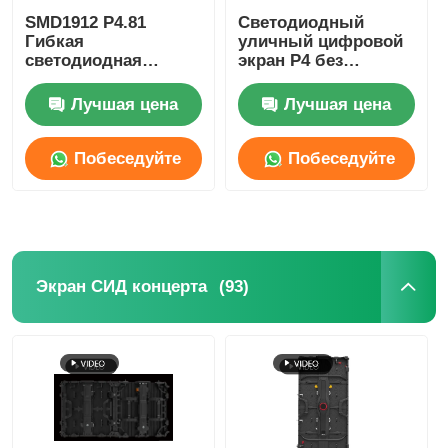
SMD1912 P4.81
Светодиодный
Гибкая
уличный цифровой
светодиодная
экран P4 без
панель для
мерцания для
внутреннего
рекламы, легкий
Лучшая цена
Лучшая цена
использования для
аренды на
мероприятиях и
Побеседуйте
Побеседуйте
рекламы
теперь
теперь
(93)
Экран СИД концерта