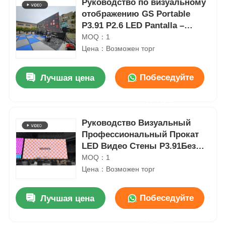
Руководство по визуальному
отображению GS Portable
P3.91 P2.6 LED Pantalla –
Светодиодный экран для
MOQ：1
сцены 500x500 мм, 500x1000
Цена：Возможен торг
мм для гастрольных шоу и
музыкальных фестивалей
Побеседуйте
Лучшая цена
теперь
Руководство Визуальный
Профессиональный Прокат
LED Видео Стены P3.91Без
черного экрана, на открытом
MOQ：1
воздухе
Цена：Возможен торг
Побеседуйте
Лучшая цена
теперь