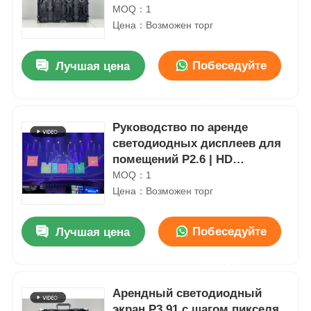
светодиодных видеостен для
MOQ：1
сценических мероприятий,
Цена：Возможен торг
корпоративных мероприятий
и конференций
Побеседуйте
Лучшая цена
теперь
Руководство по аренде
светодиодных дисплеев для
помещений P2.6 | HD
видеостена для конференций
MOQ：1
Цена：Возможен торг
Побеседуйте
Лучшая цена
теперь
Арендный светодиодный
экран P3.91 с шагом пикселя,