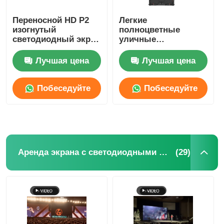
Переносной HD P2
Легкие
изогнутый
полноцветные
светодиодный экран
уличные
для концертов,
прозрачные
видеостена 4500cd-
светодиодные
Лучшая цена
Лучшая цена
5000cd
дисплейные панели
P2.6 P2.9,
водонепроницаемые,
Побеседуйте
Побеседуйте
на заказ
теперь
теперь
(29)
Аренда экрана с светодиодными экранами