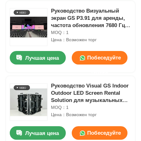
Руководство Визуальный
экран GS P3.91 для аренды,
частота обновления 7680 Гц,
управление Nova,
MOQ：1
использование в концертах
Цена：Возможен торг
Побеседуйте
Лучшая цена
теперь
Руководство Visual GS Indoor
Outdoor LED Screen Rental
Домой
Solution для музыкальных
концертов
MOQ：1
Цена：Возможен торг
Продукты
Побеседуйте
Лучшая цена
Резервный полноцветный светодиодный цифровой дисплей высокой яркости P2.9 7680 Гц
Видео