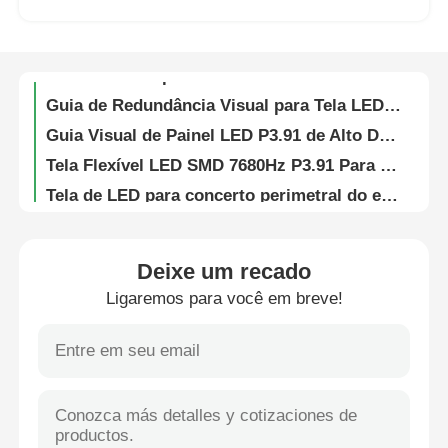
Painéis de Aluguel de Telas LED Direto da Fábrica | Display Externo P4.81, Entregue no Local
Tela de LED flexível de 3,91 mm para aluguel com tela de vídeo LED de visão direta
Espetáculo VR
Painel de LED para Exterior a Cores Estáveis – Guia Visual G10 para Publicidade Corporativa em Painéis Digitais
Guia de Redundância Visual para Tela LED Portátil de Energia 3,91mm para Exterior para Publicidade e Aluguel em Festivais
Guia Visual de Painel LED P3.91 de Alto Desempenho para Igreja, Eventos e Exibição Visual em Palco
Sobre nós
Tela Flexível LED SMD 7680Hz P3.91 Para Publicidade e Eventos ao Ar Livre 250w/m²
Tela de LED para concerto perimetral do estádio, Video Wall SMD1912, leve
Visita à Fábrica
Tela LED HUB com preço de fábrica e fonte de alimentação redundante para aluguel em palcos e eventos
7680Hz taxa de atualização ultra-alta IP65 impermeável Modular LED display parede para negócios e eventos comerciais
Controle de qualidade
Deixe um recado
Tela de exibição LED transparente de 16 bits para exteriores, parede de vídeo para exposições e shows internos
Ligaremos para você em breve!
Painel de parede LED externo à prova d'água – Painel Digital Guide Visual G10 para eventos esportivos e culturais
Contacte-nos
Tela de Vídeo LED Ultra Clara 5000nits Display Digital P2.9 P3.9 Para Shopping
Painel de Vídeo LED com Alta Taxa de Atualização Pixel Pitch P2.6 P2.9 P3.91 para Igreja e Eventos
Notícias
Parede de tela LED dobrável modular interativa para eventos
Soluções de Display LED à Prova de Intempéries com Certificação FCC para Eventos 500mm*1000mm
Casos