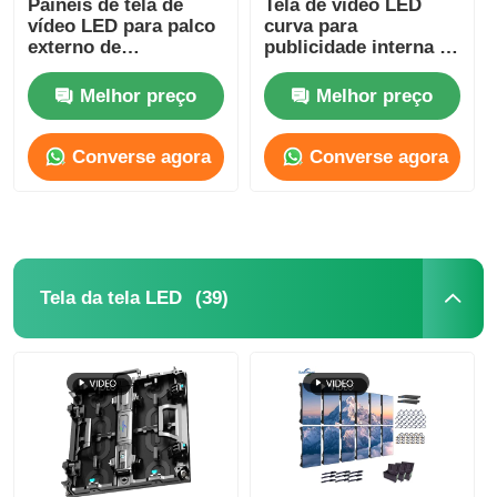
Painéis de tela de
Tela de vídeo LED
vídeo LED para palco
curva para
externo de
publicidade interna a
Ecrã LED SMD
500x500mm P3.91
cores, aluguel,
800mcd-1000mcd
Melhor preço
Melhor preço
Painel de exibição LED exterior
Converse agora
Converse agora
outdoor led ao ar livre
(39)
Tela da tela LED