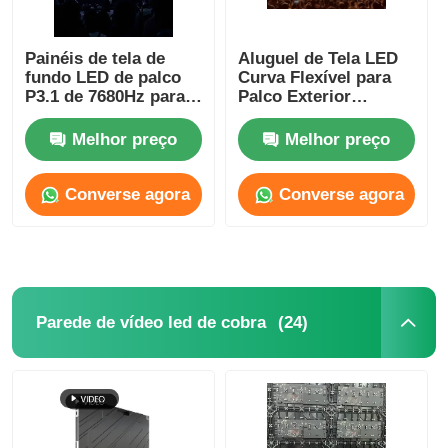
Painéis de tela de
Aluguel de Tela LED
fundo LED de palco
Curva Flexível para
P3.1 de 7680Hz para
Palco Exterior
estádio de futebol de
3.91mm Shoppings
alta resolução
5V SDK
Melhor preço
Melhor preço
Converse agora
Converse agora
(24)
Parede de vídeo led de cobra