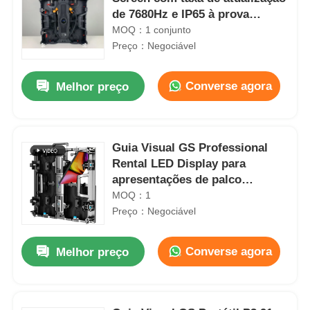
de 7680Hz e IP65 à prova
d'água para ecrã de parede de
MOQ：1 conjunto
vídeo LED exterior
Preço：Negociável
Converse agora
Melhor preço
Guia Visual GS Professional
Rental LED Display para
apresentações de palco
internas e externas
MOQ：1
Preço：Negociável
Converse agora
Melhor preço