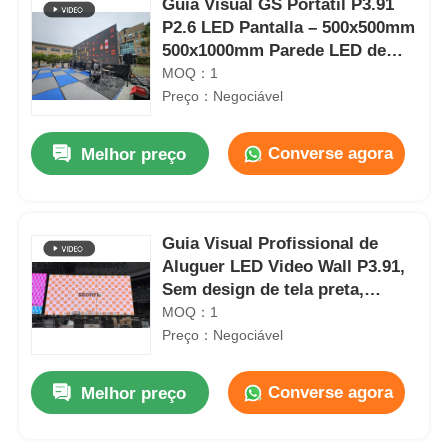
Guia Visual GS Portátil P3.91
P2.6 LED Pantalla – 500x500mm
500x1000mm Parede LED de
Palco para Shows de Turnê e
MOQ：1
Festivais de Música
Preço：Negociável
Converse agora
Melhor preço
Guia Visual Profissional de
Aluguer LED Video Wall P3.91,
Sem design de tela preta,
Exibição de eventos ao ar livre
MOQ：1
Preço：Negociável
Converse agora
Melhor preço