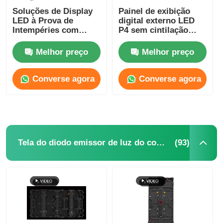
Soluções de Display
Painel de exibição
LED à Prova de
digital externo LED
Intempéries com
P4 sem cintilação
Certificação FCC para
para publicidade, leve
Eventos
Melhor preço
Melhor preço
500mm*1000mm
Converse agora
Converse agora
(93)
Tela do diodo emissor de luz do concerto