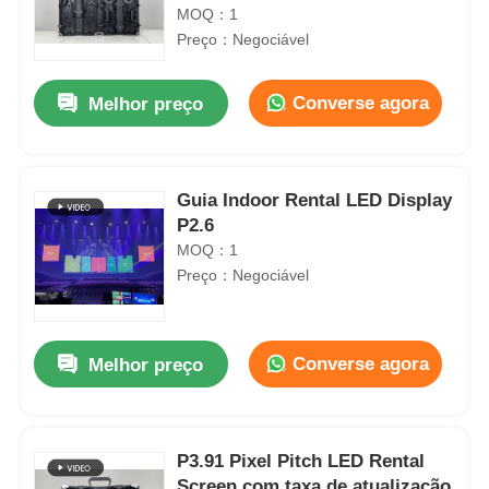
palco Eventos corporativos e
MOQ：1
conferências
Preço：Negociável
Converse agora
Melhor preço
Guia Indoor Rental LED Display
P2.6
MOQ：1
Preço：Negociável
Converse agora
Melhor preço
P3.91 Pixel Pitch LED Rental
Screen com taxa de atualização