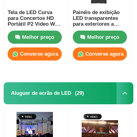
Tela de LED Curva
Painéis de exibição
para Concertos HD
LED transparentes
Portátil P2 Video Wall
para exteriores a
4500cd-5000cd
cores leves P2.6 P2.9
à prova d'água
Melhor preço
Melhor preço
personalizados
Converse agora
Converse agora
(29)
Aluguer de ecrãs de LED