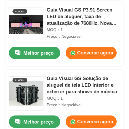
Guia Visual GS P3.91 Screen
LED de aluguer, taxa de
atualização de 7680Hz, Nova
Control, uso em concerto
MOQ：1
Preço：Negociável
Converse agora
Melhor preço
Guia Visual GS Solução de
aluguel de tela LED interior e
Para casa
exterior para shows de música
MOQ：1
Preço：Negociável
Produtos
Painel de exibição digital LED colorido de backup de alta brilho P2.9 7680Hz
Tela de exibição de vídeo LED flexível à prova d'água SMD1912 IP65 para eventos em igrejas e concertos
Converse agora
Melhor preço
Vídeos