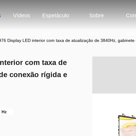
s
Vídeos
Espetáculo
Sobre
Con
VR
Nós
Nos
976 Display LED interior com taxa de atualização de 3840Hz, gabinete 
nterior com taxa de
de conexão rígida e
0 Hz