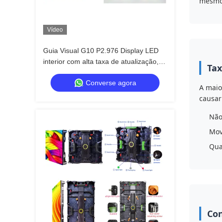
mesmo 
Vídeo
Guia Visual G10 P2.976 Display LED
interior com alta taxa de atualização,
Tax
gabinete de conexão dura para aluguel
Converse agora
e eventos
A maio
causar
Não
Mov
Qua
Con