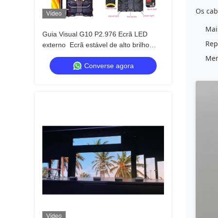
Os cab
Vídeo
Mai
Guia Visual G10 P2.976 Ecrã LED
Rep
externo ️ Ecrã estável de alto brilho
para aplicações comerciais ao ar livre
Men
Converse agora
Vídeo