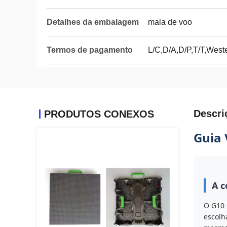
Detalhes da embalagem
mala de voo
Termos de pagamento
L/C,D/A,D/P,T/T,Wes
Descri
PRODUTOS CONEXOS
Guia 
A c
O G10 
escolh