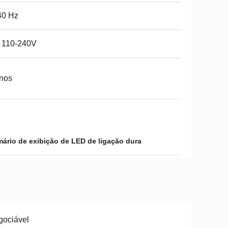
40 Hz
 110-240V
nos
mário de exibição de LED de ligação dura
gociável