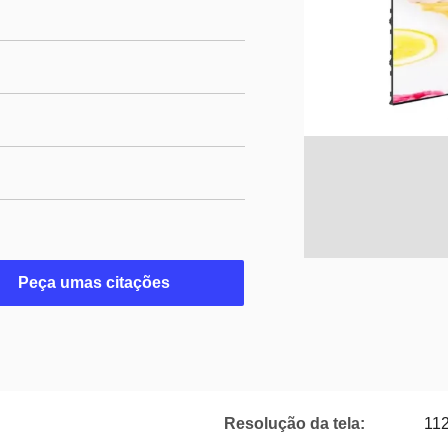
Peça umas citações
Resolução da tela:
11