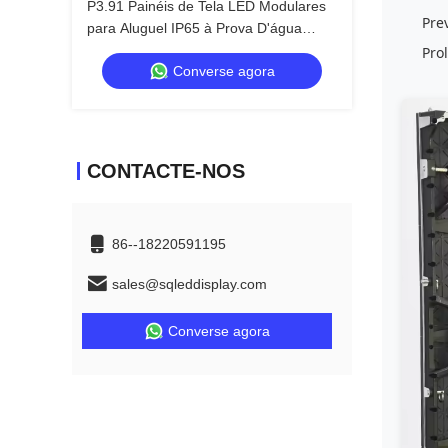
P3.91 Painéis de Tela LED Modulares
Pre
para Aluguel IP65 à Prova D'água
OEM
Pro
Converse agora
CONTACTE-NOS
86--18220591195
sales@sqleddisplay.com
Converse agora