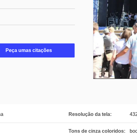
Peça umas citações
na
Resolução da tela:
43
Tons de cinza coloridos:
bo