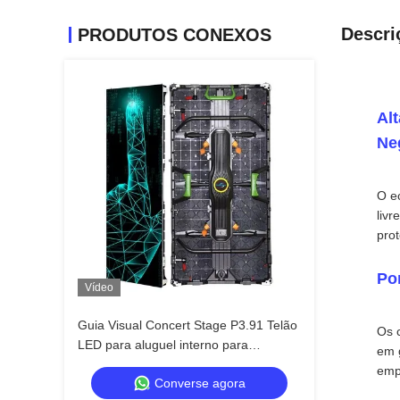
Descri
PRODUTOS CONEXOS
Al
Ne
O e
livr
pro
Por
Vídeo
Guia Visual Concert Stage P3.91 Telão
Os c
LED para aluguel interno para
em 
passeios, Quick Lock Dual Backup
emp
Converse agora