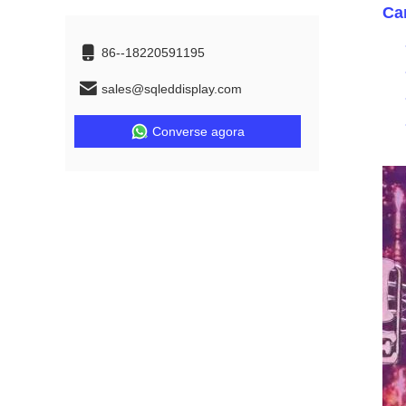
Car
86--18220591195
sales@sqleddisplay.com
Converse agora