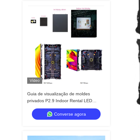
Vídeo
Guia de visualização de moldes
privados P2.9 Indoor Rental LED
Display versus moldes públicos,
Converse agora
armário mais forte anti-colisão