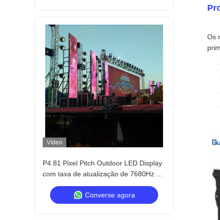
Pr
Os 
prim
Vídeo
P4.81 Pixel Pitch Outdoor LED Display
com taxa de atualização de 7680Hz e
IP65 à prova d'água para aluguel e
Converse agora
eventos