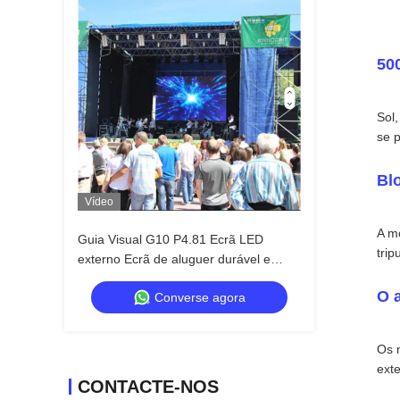
50
Sol
se 
Bl
Vídeo
A m
Guia Visual G10 P4.81 Ecrã LED
trip
externo Ecrã de aluguer durável e
rentável para distribuidores
O 
Converse agora
Os 
exte
CONTACTE-NOS