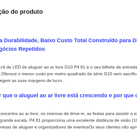
ção do produto
ta Durabilidade, Baixo Custo Total Construído para D
gócios Repetidos
crã de LED de aluguer ao ar livre G10 P4.81 é o seu bilhete de entrad
e.Oferece o menor custo por metro quadrado da série G10 sem sacrifica
tegem as suas margens de lucro..
 que o aluguel ao ar livre está crescendo e por que 
oncertos ao ar livre, os cinemas de drive-in, as festas para assistir a e
grande escala. P4.81 proporciona uma excelente distância de visão (1
resas de aluguer e organizadores de eventosOs seus clientes vão aprec