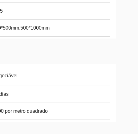
65
0*500mm,500*1000mm
gociável
dias
0 por metro quadrado