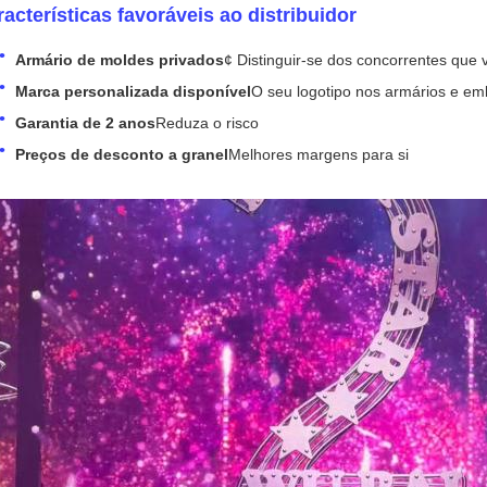
acterísticas favoráveis ao distribuidor
Armário de moldes privados
¢ Distinguir-se dos concorrentes que
Marca personalizada disponível
O seu logotipo nos armários e e
Garantia de 2 anos
Reduza o risco
Preços de desconto a granel
Melhores margens para si