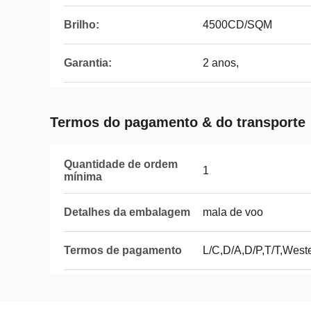
Brilho:
4500CD/SQM
Garantia:
2 anos,
Termos do pagamento & do transporte
Quantidade de ordem
1
mínima
Detalhes da embalagem
mala de voo
Termos de pagamento
L/C,D/A,D/P,T/T,Wes