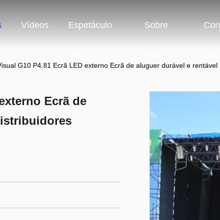
s
Vídeos
Espetáculo
Sobre
Con
VR
Nós
Nos
isual G10 P4.81 Ecrã LED externo Ecrã de aluguer durável e rentável p
externo Ecrã de
istribuidores