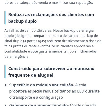
dores de cabeça pós-venda e maximizar sua reputação.
Espetáculo VR
Reduza as reclamações dos clientes com
backup duplo
Sobre nós
As falhas de campo são caras. Nosso backup de energia
duplo (design de compartilhamento de carga) e backup de
sinal duplo (4 portas RJ45) reduzem drasticamente o risco de
Visita à Fábrica
telas pretas durante eventos. Seus clientes apreciarão a
confiabilidade e você gastará menos tempo em chamadas
de emergência.
Controle de qualidade
Construído para sobreviver ao manuseio
Contacte-nos
frequente de aluguel
Superfície do módulo anticolisão
- A cola
Notícias
protetora especial reduz os danos ao LED durante
o transporte e a configuração
Casos
Gabinete de alumínio fundido
- Molde privado,