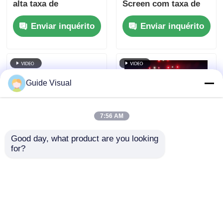
alta taxa de
Screen com taxa de
atualização de
atualização de
Enviar inquérito
Enviar inquérito
7680Hz e backup de
7680Hz e IP65
energia e sinal duplo
impermeável para HD
para eventos de palco
Video Wall Display
Guide Visual
7:56 AM
Good day, what product are you looking 
for?
7680Hz taxa de
Guia Visual GS Série
atualização IP65
P4.81 Exibição LED
resistente à água LED
de aluguel ao ar livre
parede de vídeo com
para aluguel de nível
Enviar inquérito
Enviar inquérito
caixa de alumínio
de entrada, 5000nit
fundido para eventos
IP65 7680Hz CE