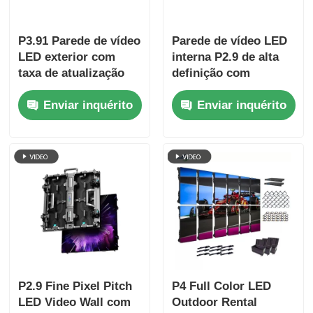
P3.91 Parede de vídeo
Parede de vídeo LED
LED exterior com
interna P2.9 de alta
taxa de atualização
definição com
de 7680Hz, exibição
densidade de pixel de
Enviar inquérito
Enviar inquérito
em cores completas e
2,9 mm, taxa de
proteção IP65 para
atualização de 3840
concertos e eventos
Hz e brilho de
de palco
4500cd/m²
P2.9 Fine Pixel Pitch
P4 Full Color LED
LED Video Wall com
Outdoor Rental