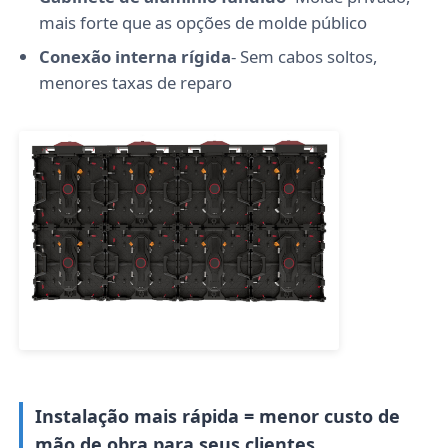
mais forte que as opções de molde público
Solicitar Orçamento
Conexão interna rígida
- Sem cabos soltos,
menores taxas de reparo
Vídeo Wall Display de LED
Tela da tela LED
Tela do diodo emissor de luz do concerto
Aluguer de ecrãs de LED
Parede de vídeo led de cobra
Instalação mais rápida = menor custo de
Exibição de LED transparente
mão de obra para seus clientes