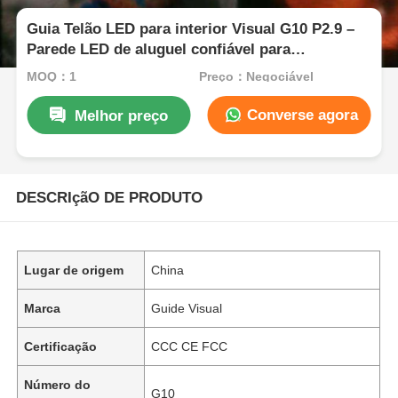
Guia Telão LED para interior Visual G10 P2.9 –
Parede LED de aluguel confiável para
distribuidores e revendedores
MOQ：1
Preço：Negociável
Converse agora
Melhor preço
DESCRIçãO DE PRODUTO
Lugar de origem
China
Marca
Guide Visual
Certificação
CCC CE FCC
Número do
G10