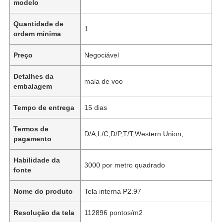
modelo
Quantidade de
1
ordem mínima
Preço
Negociável
Detalhes da
mala de voo
embalagem
Tempo de entrega
15 dias
Termos de
D/A,L/C,D/P,T/T,Western Union,
pagamento
Habilidade da
3000 por metro quadrado
fonte
Nome do produto
Tela interna P2.97
Resolução da tela
112896 pontos/m2