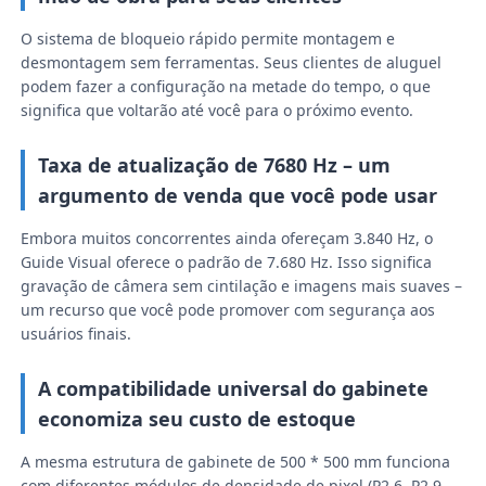
O sistema de bloqueio rápido permite montagem e
Ecrã LED SMD
desmontagem sem ferramentas. Seus clientes de aluguel
podem fazer a configuração na metade do tempo, o que
significa que voltarão até você para o próximo evento.
Painel de exibição LED exterior
Taxa de atualização de 7680 Hz – um
outdoor led ao ar livre
argumento de venda que você pode usar
Embora muitos concorrentes ainda ofereçam 3.840 Hz, o
Guide Visual oferece o padrão de 7.680 Hz. Isso significa
gravação de câmera sem cintilação e imagens mais suaves –
um recurso que você pode promover com segurança aos
usuários finais.
A compatibilidade universal do gabinete
economiza seu custo de estoque
A mesma estrutura de gabinete de 500 * 500 mm funciona
com diferentes módulos de densidade de pixel (P2.6, P2.9,