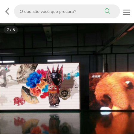
2
/
5