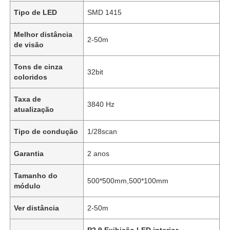
Tipo de LED
SMD 1415
Melhor distância
2-50m
de visão
Tons de cinza
32bit
coloridos
Taxa de
3840 Hz
atualização
Tipo de condução
1/28scan
Garantia
2 anos
Tamanho do
500*500mm,500*100mm
módulo
Ver distância
2-50m
P2.9 Exibição LED interior
,