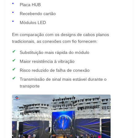
Placa HUB
Recebendo cartão
Ecrã LED SMD
Módulos LED
Painel de exibição LED exterior
Em comparação com os designs de cabos planos
tradicionais, as conexões com fio fornecem:
Substituição mais rápida do módulo
outdoor led ao ar livre
Maior resistência à vibração
Risco reduzido de falha de conexão
Transmissão de sinal mais estável durante o
transporte