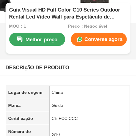
Guia Visual HD Full Color G10 Series Outdoor
Rental Led Video Wall para Espetáculo de
Eventos
MOQ：1
Preço：Negociável
Converse agora
Melhor preço
DESCRIçãO DE PRODUTO
Lugar de origem
China
Marca
Guide
Certificação
CE FCC CCC
Número do
G10