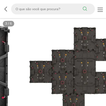
3
/
6