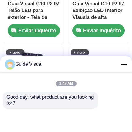
Guia Visual G10 P2.97
Guia Visual G10 P2.97
Telão LED para
Exibição LED interior
exterior - Tela de
Visuais de alta
aluguel de alto brilho
definição com
Enviar inquérito
Enviar inquérito
para eventos
confiabilidade a
extremos ao ar livre
longo prazo
Guide Visual
8:45 AM
Good day, what product are you looking 
for?
Guia de alta
Guia de Display de
estabilidade visual
Aluguer LED com
P2.6 Telão LED de
Flight Case.
aluguel interno para