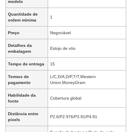
modelo
Quantidade de
1
ordem mínima
Preço
Negociável
Detalhes da
Estojo de vôo
embalagem
Tempo de entrega
15
Termos de
L/C,D/A,D/P,T/T,Western
pagamento
Union,MoneyGram
Habilidade da
Cobertura global
fonte
Distância entre
P2.6/P2.976/P3.91/P4.81
pixels