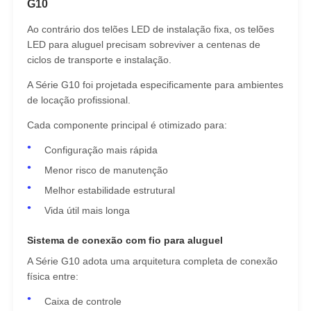
G10
Ao contrário dos telões LED de instalação fixa, os telões
Solicitar Orçamento
LED para aluguel precisam sobreviver a centenas de
ciclos de transporte e instalação.
Vídeo Wall Display de LED
A Série G10 foi projetada especificamente para ambientes
de locação profissional.
Tela da tela LED
Cada componente principal é otimizado para:
Configuração mais rápida
Tela do diodo emissor de luz do concerto
Menor risco de manutenção
Melhor estabilidade estrutural
Vida útil mais longa
Aluguer de ecrãs de LED
Sistema de conexão com fio para aluguel
Parede de vídeo led de cobra
A Série G10 adota uma arquitetura completa de conexão
física entre:
Exibição de LED transparente
Caixa de controle