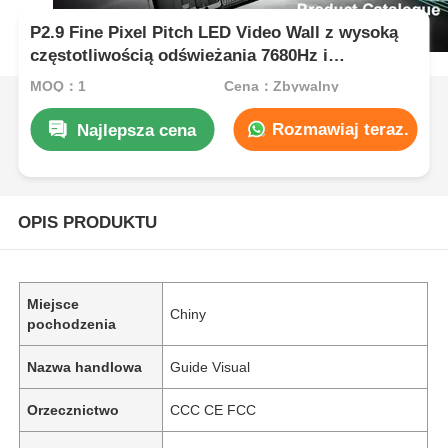
P2.9 Fine Pixel Pitch LED Video Wall z wysoką
częstotliwością odświeżania 7680Hz i
podwójnym zasilaniem i wsparciem sygnału dla
MOQ：1
Cena：Zbywalny
wydarzeń scenicznych
Rozmawiaj teraz.
Najlepsza cena
OPIS PRODUKTU
Miejsce
Chiny
pochodzenia
Nazwa handlowa
Guide Visual
Orzecznictwo
CCC CE FCC