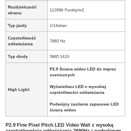
Rozdzielczość
112896 Punkty/m2
ekranu
Typ jazdy
1/14skan
Częstotliwość
7860 Hz
odświeżania
Typ diody
SMD 1415
P2.9 Ściana wideo LED do imprez
scenicznych
,
Wyświetlacz LED o wysokiej
High Light:
częstotliwości odświeżania
,
Podwójny zasilanie zapasowe LED
ściany wideo
P2.9 Fine Pixel Pitch LED Video Wall z wysoką
częstotliwością odświeżania 7680Hz i podwójnym