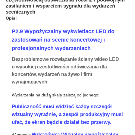
zasilaniem i wsparciem sygnału dla wydarzeń
scenicznych
Opis:
P2.9 Wypożyczalny wyświetlacz LED do
zastosowań na scenie koncertowej i
profesjonalnych wydarzeniach
Bezproblemowe rozwiązanie ściany wideo LED
o wysokiej częstotliwości odświeżania dla
koncertów, wydarzeń na żywo i firm
wynajmujących
Do domu
Wydarzenia na dużą skalę zależą od jednego:
Publiczność musi widzieć każdy szczegół
wizualny wyraźnie, a zespół produkcyjny musi
Produkty
ufać, że ekran będzie działał bez przerwy.
Filmy
Wskazówka Wizualny wypożyczalny
W sprawie