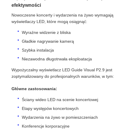
efektywności
Nowoczesne koncerty i wydarzenia na żywo wymagają
Poproś o wycenę
wyświetlaczy LED, które mogą osiągnąć:
Wyraźne widzenie z bliska
Wyświetlacz LED do ściany wideo
Gładkie nagrywanie kamerą
Szybka instalacja
Ekran wyświetlacza LED
Niezawodna długotrwała eksploatacja
Wypożyczalny wyświetlacz LED Guide Visual P2.9 jest
ekran LED na koncerty
zoptymalizowany do profesjonalnych warunków, w tym:
Główne zastosowania:
Wynajem ekranów LED
Ściany wideo LED na scenie koncertowej
Etapy występów koncertowych
Ściana wideo LED Cob
Wydarzenia na żywo w pomieszczeniach
Konferencje korporacyjne
Przezroczysty wyświetlacz LED