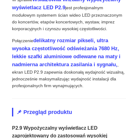
wyświetlacz LED P2.9
jest profesjonalnym
modułowym systemem ścian wideo LED przeznaczonym
Pokaz VR
do koncertów, etapów koncertowych, wystaw, imprez
korporacyjnych i czynszu wysokiej częstotliwości.
O nas
delikatny rozmiar pikseli, ultra
Połączenie
wysoka częstotliwość odświeżania 7680 Hz,
lekkie szafki aluminiowe odlewane na maty i
Wycieczka po fabryce
nadmierna architektura zasilania i sygnału,
,
ekran LED P2.9 zapewnia doskonałą wydajność wizualną,
Kontrola jakości
jednocześnie maksymalizując wydajność instalacji dla
profesjonalnych firm wynajmujących.
Skontaktuj się z nami
📌 Przegląd produktu
Nowości
P2.9 Wypożyczalny wyświetlacz LED
Sprawy
zaprojektowany do zastosowań wysokiej