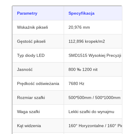
Parametry
Specyfikacja
Wskaźnik pikseli
20,976 mm
Gęstość pikseli
112,896 kropek/m2
Typ diody LED
SMD1515 Wysokiej Precyzji LED
Jasność
800 ‰ 1200 nit
Prędkość odświeżania
7680 Hz
Rozmiar szafki
500*500mm / 500*1000mm
Waga szafki
Lekki szafki do wynajmu
Kąt widzenia
160° Horyzontalne / 160° Pionowe