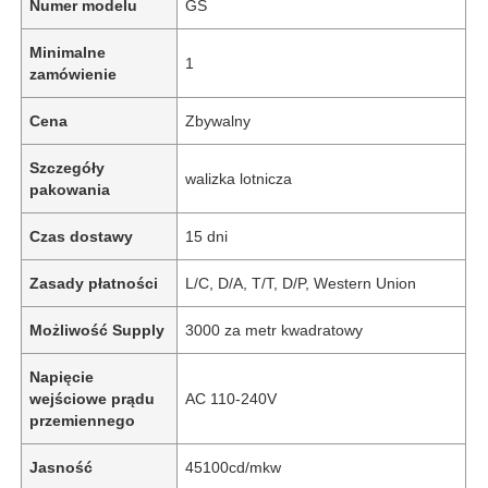
Numer modelu
GS
Minimalne
1
zamówienie
Cena
Zbywalny
Szczegóły
walizka lotnicza
pakowania
Czas dostawy
15 dni
Zasady płatności
L/C, D/A, T/T, D/P, Western Union
Możliwość Supply
3000 za metr kwadratowy
Napięcie
wejściowe prądu
AC 110-240V
przemiennego
Jasność
45100cd/mkw