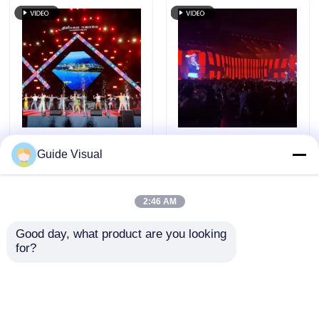
Wall Display
aluminium do
profesjonalnych
wydarzeń
Wskazówka Wizualny
Przewodnik wizualny
Guide Visual
wypożyczalny
GS serii P2.97
wyświetlacz LED z
Wypożyczalny
serii GS P4.81 na
wyświetlacz LED
2:46 AM
Wyślij zapytanie
Wyślij zapytanie
zewnątrz
5000nit IP65 dla
wypożyczalny
sygnalizacji cyfrowej,
Good day, what product are you looking 
wypożyczalny na
7680Hz podwójne
for?
poziomie
zapasowe
Dom
O nas
Skontaktuj się z nami
Desktop Site
wejściowym, 5000nit
Sitemap
Polityka prywatności
IP65 7680Hz CE