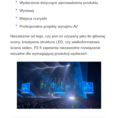
Wydarzenia dotyczące wprowadzenia produktu
Wystawy
Ekran LED SMD
Miejsca rozrywki
Profesjonalne projekty wynajmu AV
Płyty wyświetleniowe LED zewnętrzne
Niezależnie od tego, czy jest on używany jako tło głównej
sceny, kreatywna struktura LED, czy wielkoformatowa
Zewnętrzny billboard ledowy
ściana wideo, P2.9 zapewnia niezawodne rozwiązanie
wizualne dla wymagającej produkcji wydarzeń.