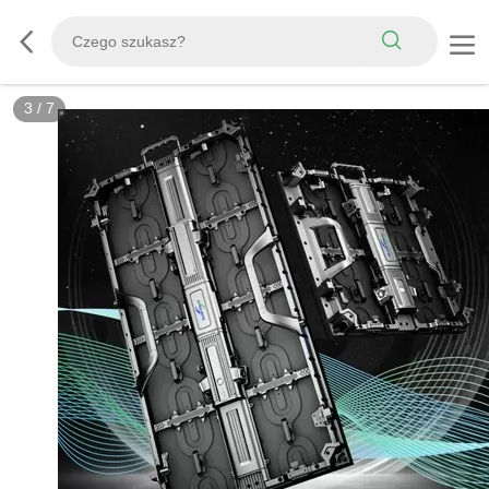
3
/
7