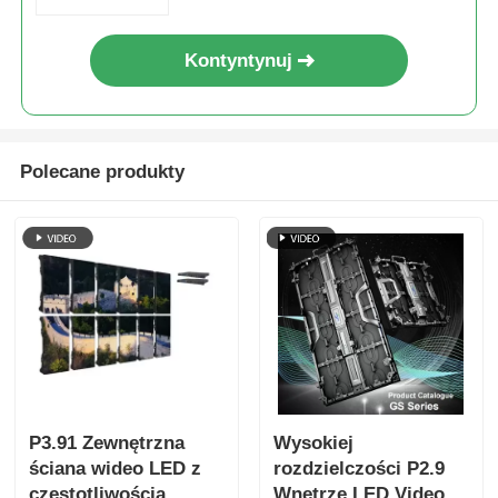
wydarzeń scenicznych
Kontyntynuj
Polecane produkty
P3.91 Zewnętrzna
Wysokiej
ściana wideo LED z
rozdzielczości P2.9
częstotliwością
Wnętrze LED Video