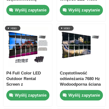
odświeżania 7680Hz,
Wall z 2,9 mm Pixel
Wyślij zapytanie
Wyślij zapytanie
pełnym kolorem
Pitch 3840 Hz Refresh
wyświetlacza i
Rate i 4500cd / sqm
ochroną IP65 dla
Jasność
koncertów i imprez
scenicznych
P4 Full Color LED
Częstotliwość
Outdoor Rental
odświeżania 7680 Hz
Screen z
Wodoodporna ściana
częstotliwością
wideo LED IP65 z
Wyślij zapytanie
Wyślij zapytanie
odświeżania 7680Hz i
obudową z
wodoodpornością
odlewanego
IP65 dla HD Video
ciśnieniowo