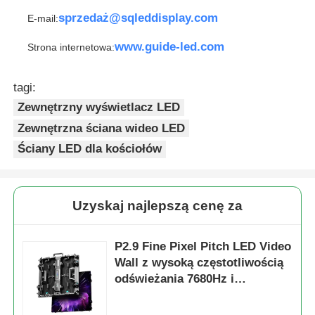
sprzedaż@sqleddisplay.com
E-mail:
www.guide-led.com
Strona internetowa:
tagi:
Zewnętrzny wyświetlacz LED
Zewnętrzna ściana wideo LED
Ściany LED dla kościołów
Uzyskaj najlepszą cenę za
P2.9 Fine Pixel Pitch LED Video
Wall z wysoką częstotliwością
odświeżania 7680Hz i
podwójnym zasilaniem i
wsparciem sygnału dla