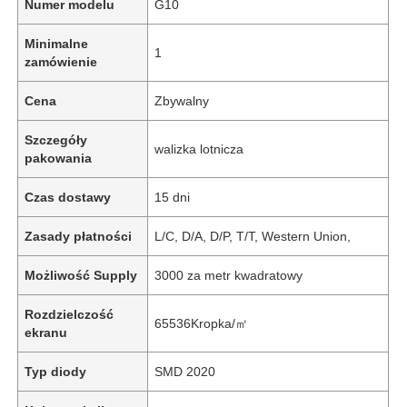
Numer modelu
G10
Minimalne
1
zamówienie
Cena
Zbywalny
Szczegóły
walizka lotnicza
pakowania
Czas dostawy
15 dni
Zasady płatności
L/C, D/A, D/P, T/T, Western Union,
Możliwość Supply
3000 za metr kwadratowy
Rozdzielczość
65536Kropka/㎡
ekranu
Typ diody
SMD 2020