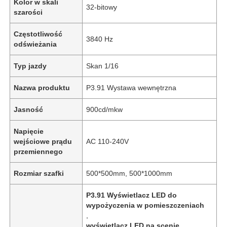
Kolor w skali
32-bitowy
szarości
Częstotliwość
3840 Hz
odświeżania
Typ jazdy
Skan 1/16
Nazwa produktu
P3.91 Wystawa wewnętrzna
Jasność
900cd/mkw
Napięcie
wejściowe prądu
AC 110-240V
przemiennego
Rozmiar szafki
500*500mm, 500*1000mm
P3.91 Wyświetlacz LED do
wypożyczenia w pomieszczeniach
,
wyświetlacz LED na scenie