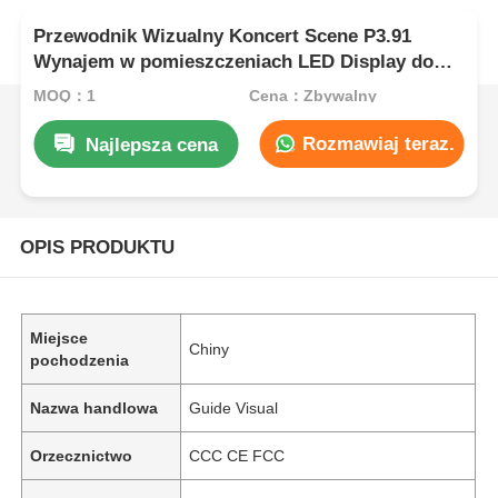
Przewodnik Wizualny Koncert Scene P3.91
Wynajem w pomieszczeniach LED Display do
wycieczek, szybki blokadę podwójny backup
MOQ：1
Cena：Zbywalny
Rozmawiaj teraz.
Najlepsza cena
OPIS PRODUKTU
Miejsce
Chiny
pochodzenia
Nazwa handlowa
Guide Visual
Orzecznictwo
CCC CE FCC