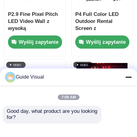
P2.9 Fine Pixel Pitch
P4 Full Color LED
LED Video Wall z
Outdoor Rental
wysoką
Screen z
częstotliwością
częstotliwością
Wyślij zapytanie
Wyślij zapytanie
odświeżania 7680Hz i
odświeżania 7680Hz i
podwójnym
wodoodpornością
zasilaniem i
IP65 dla HD Video
wsparciem sygnału
Wall Display
dla wydarzeń
Guide Visual
scenicznych
7:00 AM
Good day, what product are you looking 
for?
Częstotliwość
Wskazówka Wizualny
odświeżania 7680 Hz
wypożyczalny
Wodoodporna ściana
wyświetlacz LED z