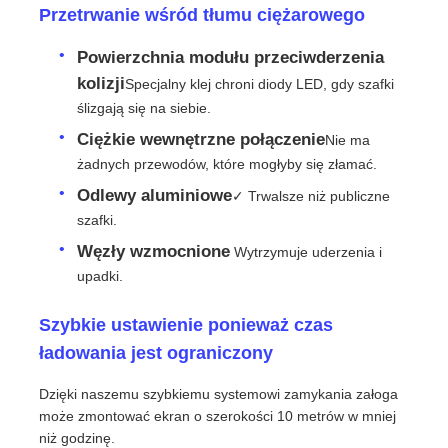
Przetrwanie wśród tłumu ciężarowego
Powierzchnia modułu przeciwderzenia
Pokaz VR
kolizji
Specjalny klej chroni diody LED, gdy szafki
ślizgają się na siebie.
O nas
Ciężkie wewnętrzne połączenie
Nie ma
żadnych przewodów, które mogłyby się złamać.
Wycieczka po fabryce
Odlewy aluminiowe
✓ Trwalsze niż publiczne
szafki.
Kontrola jakości
Węzły wzmocnione
️ Wytrzymuje uderzenia i
upadki.
Skontaktuj się z nami
Szybkie ustawienie ponieważ czas
ładowania jest ograniczony
Nowości
Dzięki naszemu szybkiemu systemowi zamykania załoga
może zmontować ekran o szerokości 10 metrów w mniej
Sprawy
niż godzinę.