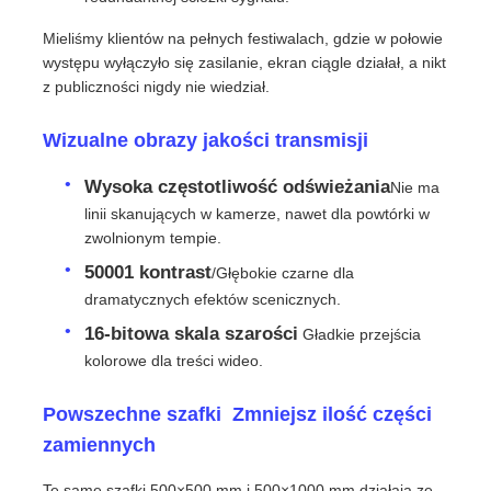
Mieliśmy klientów na pełnych festiwalach, gdzie w połowie
Ekran LED SMD
występu wyłączyło się zasilanie, ekran ciągle działał, a nikt
z publiczności nigdy nie wiedział.
Płyty wyświetleniowe LED zewnętrzne
Wizualne obrazy jakości transmisji
Wysoka częstotliwość odświeżania
Nie ma
Zewnętrzny billboard ledowy
linii skanujących w kamerze, nawet dla powtórki w
zwolnionym tempie.
50001 kontrast
/Głębokie czarne dla
dramatycznych efektów scenicznych.
16-bitowa skala szarości
️ Gładkie przejścia
kolorowe dla treści wideo.
Powszechne szafki ️ Zmniejsz ilość części
zamiennych
Te same szafki 500×500 mm i 500×1000 mm działają ze