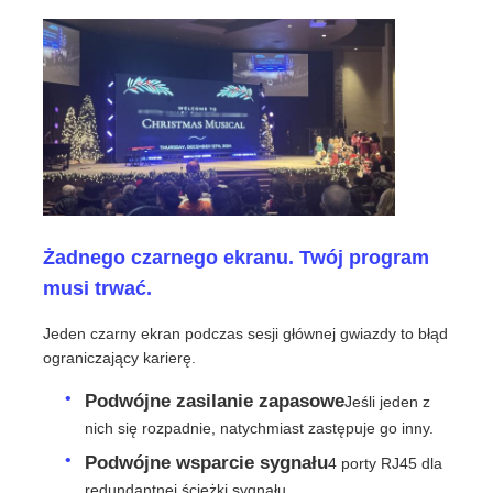
Poproś o wycenę
Wyświetlacz LED do ściany wideo
Ekran wyświetlacza LED
Żadnego czarnego ekranu. Twój program
ekran LED na koncerty
musi trwać.
Jeden czarny ekran podczas sesji głównej gwiazdy to błąd
Wynajem ekranów LED
ograniczający karierę.
Podwójne zasilanie zapasowe
Jeśli jeden z
Ściana wideo LED Cob
nich się rozpadnie, natychmiast zastępuje go inny.
Podwójne wsparcie sygnału
4 porty RJ45 dla
Przezroczysty wyświetlacz LED
redundantnej ścieżki sygnału.