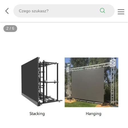
2
/
6