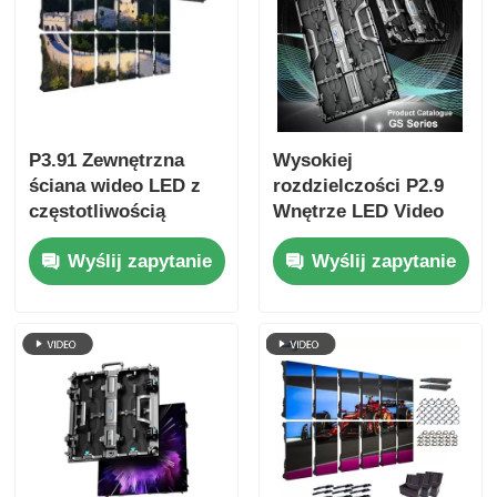
P3.91 Zewnętrzna
Wysokiej
ściana wideo LED z
rozdzielczości P2.9
częstotliwością
Wnętrze LED Video
odświeżania 7680Hz,
Wall z 2,9 mm Pixel
Wyślij zapytanie
Wyślij zapytanie
pełnym kolorem
Pitch 3840 Hz Refresh
wyświetlacza i
Rate i 4500cd / sqm
ochroną IP65 dla
Jasność
koncertów i imprez
scenicznych