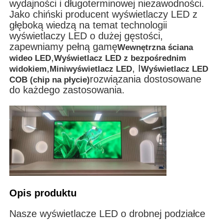
wydajności i długoterminowej niezawodności.
Jako chiński producent wyświetlaczy LED z
głęboką wiedzą na temat technologii
Poproś o wycenę
wyświetlaczy LED o dużej gęstości,
zapewniamy pełną gamę
Wewnętrzna ściana
,
Wyświetlacz LED do ściany wideo
wideo LED
Wyświetlacz LED z bezpośrednim
,
, I
widokiem
Miniwyświetlacz LED
Wyświetlacz LED
rozwiązania dostosowane
COB (chip na płycie)
Ekran wyświetlacza LED
do każdego zastosowania.
ekran LED na koncerty
Wynajem ekranów LED
Ściana wideo LED Cob
Opis produktu
Przezroczysty wyświetlacz LED
Nasze wyświetlacze LED o drobnej podziałce