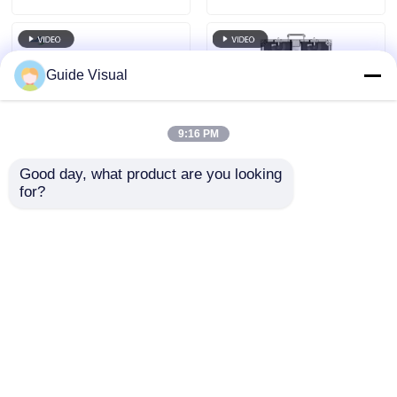
Guide Visual
9:16 PM
Good day, what product are you looking 
for?
Rozstaw pikseli 2.6,
Ekran LED 4m x 3m
wewnętrzny ekran
P2.6 P2.9 P3.91 P4.81
LED z szerokim
Panel LED Ściana
kątem widzenia i
Wideo Wewnętrzny
Wyślij zapytanie
Wyślij zapytanie
płynną pracą
Zewnętrzny Wynajem
Scena Wydarzenie
Tło Ekran LED
Zewnętrzny
Dom
O nas
Skontaktuj się z nami
Desktop Site
Sitemap
Polityka prywatności