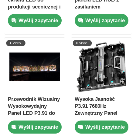
produkcji scenicznej i
zasilaniem
wydarzeń z Guide
redundantnym do
Wyślij zapytanie
Wyślij zapytanie
Visual
wynajmu na sceny i
wydarzenia
Przewodnik Wizualny
Wysoka Jasność
Wysokowydajny
P3.91 7680Hz
Panel LED P3.91 do
Zewnętrzny Panel
Kościoła, Wydarzeń i
LED do Wynajmu na
Wyślij zapytanie
Wyślij zapytanie
Wizualizacji
Imprezy i Reklamę
Scenicznej