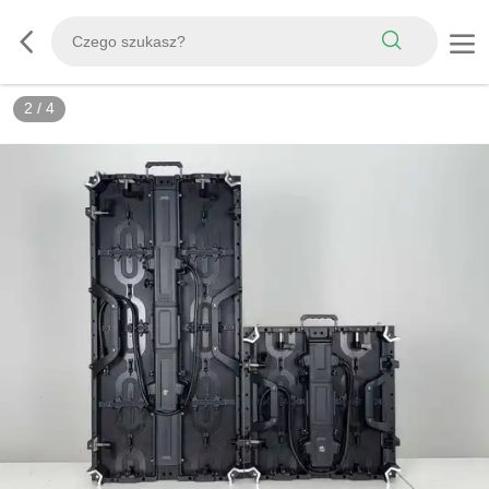
3
/
4