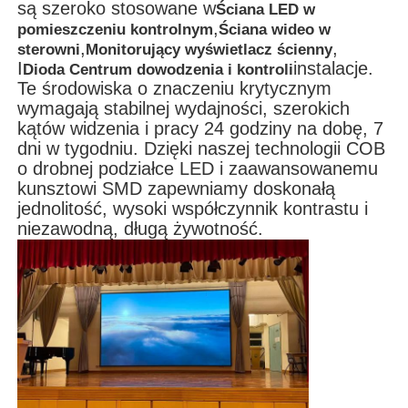
są szeroko stosowane w
Ściana LED w
,
pomieszczeniu kontrolnym
Ściana wideo w
Ekran LED SMD
,
,
sterowni
Monitorujący wyświetlacz ścienny
I
instalacje.
Dioda Centrum dowodzenia i kontroli
Te środowiska o znaczeniu krytycznym
Płyty wyświetleniowe LED zewnętrzne
wymagają stabilnej wydajności, szerokich
kątów widzenia i pracy 24 godziny na dobę, 7
dni w tygodniu. Dzięki naszej technologii COB
Zewnętrzny billboard ledowy
o drobnej podziałce LED i zaawansowanemu
kunsztowi SMD zapewniamy doskonałą
jednolitość, wysoki współczynnik kontrastu i
niezawodną, ​​długą żywotność.