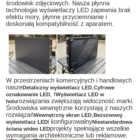
środowisk zdjęciowych. Nasza płynna
technologia wyświetlaczy LED zapewnia brak
efektu mory, płynne przyciemnianie i
doskonałą kompatybilność z aparatem.
W przestrzeniach komercyjnych i handlowych
nasze
,
Detaliczny wyświetlacz LED
Cyfrowe
, I
oznakowanie LED
Wyświetlacz LED w
rozwiązania zwiększają widoczność marki.
holu
Środowiska wewnętrzne korzystają z naszych
rozwiązań
,
Wewnętrzny ekran LED
Bezszwowy
i konfigurowalny
wyświetlacz LED
Niestandardowa
projekty spełniające wszelkie
ściana wideo LED
wymagania architektoniczne lub reklamowe.