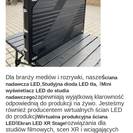
Dla branży mediów i rozrywki, nasze
Ściana
,
, I
nadawcza LED
Studyjna dioda LED tła
Mini
wyświetlacz LED do studia
zapewniają wyjątkową klarowność
nadawczego
odpowiednią do produkcji na żywo. Jesteśmy
również producentem wirtualnych ścian LED
do produkcji
Wirtualna produkcyjna ściana
I
rozwiązania dla
LED
Ekran LED XR Stage
studiów filmowych, scen XR i wciągających