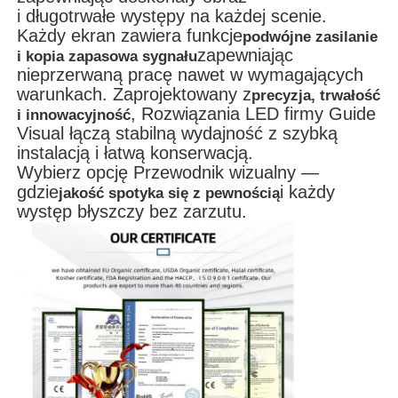
i długotrwałe występy na każdej scenie.
Każdy ekran zawiera funkcje
podwójne zasilanie
zapewniając
i kopia zapasowa sygnału
nieprzerwaną pracę nawet w wymagających
warunkach. Zaprojektowany z
precyzja, trwałość
, Rozwiązania LED firmy Guide
i innowacyjność
Visual łączą stabilną wydajność z szybką
instalacją i łatwą konserwacją.
Wybierz opcję Przewodnik wizualny —
gdzie
i każdy
jakość spotyka się z pewnością
występ błyszczy bez zarzutu.