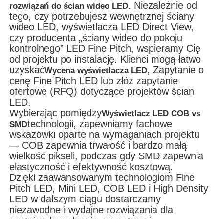
. Niezależnie od
rozwiązań do ścian wideo LED
tego, czy potrzebujesz wewnętrznej ściany
wideo LED, wyświetlacza LED Direct View,
czy producenta „ściany wideo do pokoju
kontrolnego” LED Fine Pitch, wspieramy Cię
od projektu po instalację. Klienci mogą łatwo
uzyskać
, Zapytanie o
Wycena wyświetlacza LED
cenę Fine Pitch LED lub złóż zapytanie
ofertowe (RFQ) dotyczące projektów ścian
LED.
Wybierając pomiędzy
Wyświetlacz LED COB vs
technologii, zapewniamy fachowe
SMD
wskazówki oparte na wymaganiach projektu
— COB zapewnia trwałość i bardzo małą
wielkość pikseli, podczas gdy SMD zapewnia
elastyczność i efektywność kosztową.
Dzięki zaawansowanym technologiom Fine
Pitch LED, Mini LED, COB LED i High Density
LED w dalszym ciągu dostarczamy
niezawodne i wydajne rozwiązania dla