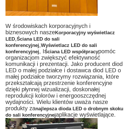
W środowiskach korporacyjnych i
biznesowych nasze
Korporacyjny wyświetlacz
,
LED
Ściana LED do sali
,
konferencyjnej
Wyświetlacz LED do sali
, I
pomóc
konferencyjnej
Ściana LED współpracy
organizacjom zwiększyć efektywność
komunikacji i prezentacji. Jako producent diod
LED o małej podziałce i dostawca diod LED o
małej podziałce tworzymy rozwiązania, które
przekształcają przestrzenie konferencyjne
dzięki płynnej wizualizacji, doskonałej
reprodukcji kolorów i energooszczędnej
wydajności. Wielu klientów uważa nasze
produkty za
najlepsza dioda LED o drobnym skoku
aplikacje wyświetlające.
do sali konferencyjnej