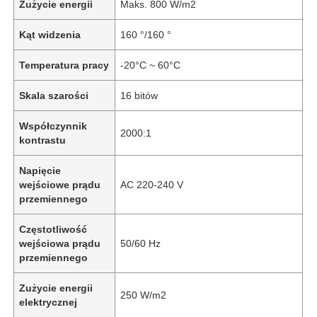
Zużycie energii
Maks. 800 W/m2
Kąt widzenia
160 °/160 °
Temperatura pracy
-20°C ~ 60°C
Skala szarości
16 bitów
Współczynnik
2000:1
kontrastu
Napięcie
wejściowe prądu
AC 220-240 V
przemiennego
Do domu
Częstotliwość
wejściowa prądu
50/60 Hz
przemiennego
Produkty
Zużycie energii
250 W/m2
elektrycznej
Filmy