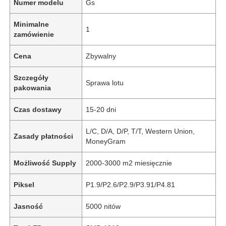
Numer modelu
Gs
Minimalne
1
zamówienie
Cena
Zbywalny
Szczegóły
Sprawa lotu
pakowania
Czas dostawy
15-20 dni
L/C, D/A, D/P, T/T, Western Union,
Zasady płatności
MoneyGram
Możliwość Supply
2000-3000 m2 miesięcznie
Piksel
P1.9/P2.6/P2.9/P3.91/P4.81
Jasność
5000 nitów