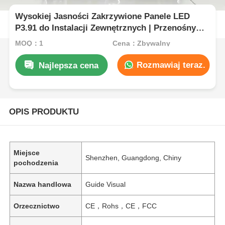
Wysokiej Jasności Zakrzywione Panele LED
P3.91 do Instalacji Zewnętrznych | Przenośny
Ekran LED i Ściana LED na Imprezy Biznesowe
MOQ：1
Cena：Zbywalny
Rozmawiaj teraz.
Najlepsza cena
OPIS PRODUKTU
Miejsce
Shenzhen, Guangdong, Chiny
pochodzenia
Nazwa handlowa
Guide Visual
Orzecznictwo
CE，Rohs，CE，FCC