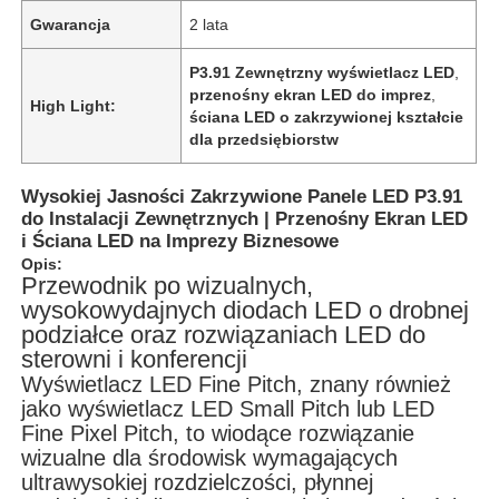
Gwarancja
2 lata
Pokaz VR
P3.91 Zewnętrzny wyświetlacz LED
,
przenośny ekran LED do imprez
,
High Light:
ściana LED o zakrzywionej kształcie
O nas
dla przedsiębiorstw
Wysokiej Jasności Zakrzywione Panele LED P3.91
Wycieczka po fabryce
do Instalacji Zewnętrznych | Przenośny Ekran LED
i Ściana LED na Imprezy Biznesowe
Opis:
Kontrola jakości
Przewodnik po wizualnych,
wysokowydajnych diodach LED o drobnej
podziałce oraz rozwiązaniach LED do
Skontaktuj się z nami
sterowni i konferencji
Wyświetlacz LED Fine Pitch, znany również
jako wyświetlacz LED Small Pitch lub LED
Nowości
Fine Pixel Pitch, to wiodące rozwiązanie
wizualne dla środowisk wymagających
ultrawysokiej rozdzielczości, płynnej
Sprawy