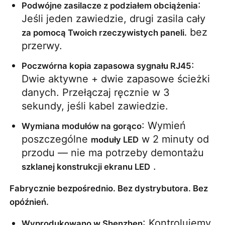
: 
Podwójne zasilacze z podziałem obciążenia
Jeśli jeden zawiedzie, drugi zasila cały 
 bez 
za pomocą Twoich rzeczywistych paneli.
przerwy.
: 
Poczwórna kopia zapasowa sygnału RJ45
Dwie aktywne + dwie zapasowe ścieżki 
danych. Przełączaj ręcznie w 3 
sekundy, jeśli kabel zawiedzie.
: Wymień 
Wymiana modułów na gorąco
poszczególne 
 w 2 minuty od 
moduły LED
przodu — nie ma potrzeby demontażu 
 .
szklanej konstrukcji ekranu LED
Fabrycznie bezpośrednio. Bez dystrybutora. Bez
opóźnień.
: Kontrolujemy 
Wyprodukowano w Shenzhen