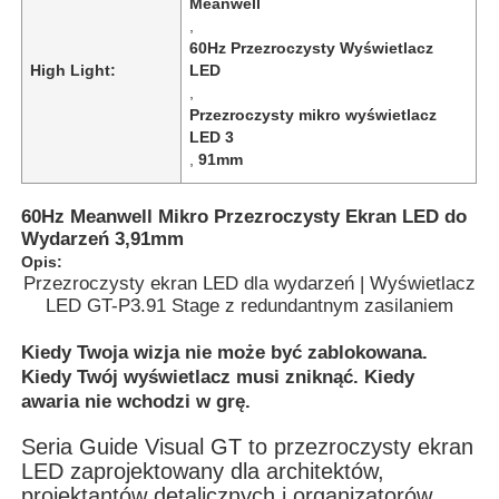
Meanwell
,
60Hz Przezroczysty Wyświetlacz
High Light:
LED
,
Przezroczysty mikro wyświetlacz
LED 3
,
91mm
60Hz Meanwell Mikro Przezroczysty Ekran LED do
Wydarzeń 3,91mm
Opis:
Przezroczysty ekran LED dla wydarzeń | Wyświetlacz
LED GT-P3.91 Stage z redundantnym zasilaniem
Do domu
Kiedy Twoja wizja nie może być zablokowana.
Kiedy Twój wyświetlacz musi zniknąć. Kiedy
awaria nie wchodzi w grę.
Produkty
Seria Guide Visual GT to przezroczysty ekran
LED zaprojektowany dla architektów,
Filmy
projektantów detalicznych i organizatorów