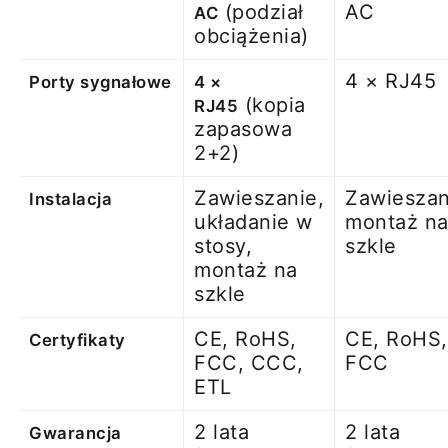
(podział
AC
AC
obciążenia)
4 × RJ45
Porty sygnałowe
4 ×
(kopia
RJ45
zapasowa
2+2)
Zawieszanie,
Zawieszan
Instalacja
układanie w
montaż n
stosy,
szkle
montaż na
szkle
CE, RoHS,
CE, RoHS,
Certyfikaty
FCC, CCC,
FCC
ETL
2 lata
2 lata
Gwarancja