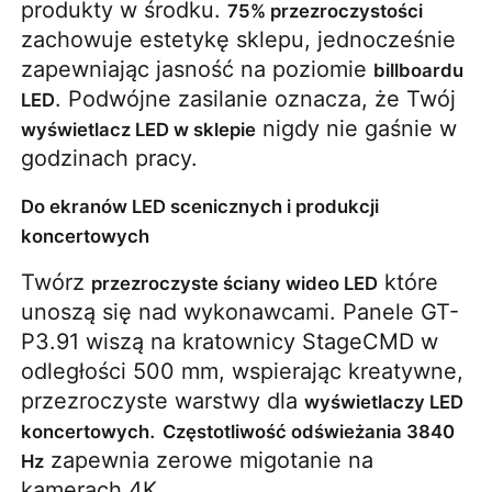
produkty w środku. 
75% przezroczystości
zachowuje estetykę sklepu, jednocześnie 
zapewniając jasność na poziomie 
billboardu 
. Podwójne zasilanie oznacza, że ​​Twój 
LED
 nigdy nie gaśnie w 
wyświetlacz LED w sklepie
godzinach pracy.
Do ekranów LED scenicznych i produkcji
koncertowych
Twórz 
 które 
przezroczyste ściany wideo LED
unoszą się nad wykonawcami. Panele GT-
P3.91 wiszą na kratownicy StageCMD w 
odległości 500 mm, wspierając kreatywne, 
przezroczyste warstwy dla 
wyświetlaczy LED 
. 
koncertowych
Częstotliwość odświeżania 3840 
 zapewnia zerowe migotanie na 
Hz
kamerach 4K.