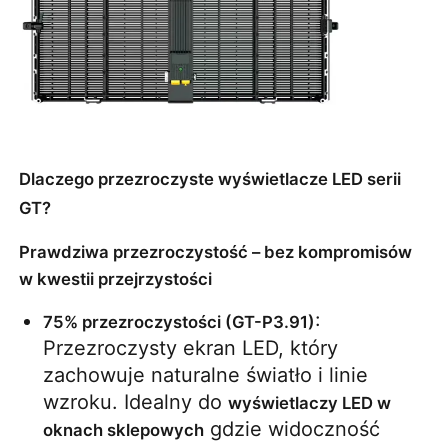
Poproś o wycenę
Wyświetlacz LED do ściany wideo
Dlaczego przezroczyste wyświetlacze LED serii
Ekran wyświetlacza LED
GT?
ekran LED na koncerty
Prawdziwa przezroczystość – bez kompromisów
w kwestii przejrzystości
Wynajem ekranów LED
: 
75% przezroczystości (GT-P3.91)
Przezroczysty ekran LED, który 
Ściana wideo LED Cob
zachowuje naturalne światło i linie 
wzroku. Idealny do 
wyświetlaczy LED w 
 gdzie widoczność 
oknach sklepowych
Przezroczysty wyświetlacz LED