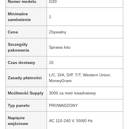
Numer modelu
G20
Minimalne
1
zamówienie
Cena
Zbywalny
Szczegóły
Sprawa lotu
pakowania
Czas dostawy
15
L/C, D/A, D/P, T/T, Western Union,
Zasady płatności
MoneyGram
Możliwość Supply
3000 za metr kwadratowy
Typ panelu
PROWADZONY
Napięcie
AC 110-240 V, 50/60 Hz
wejściowe