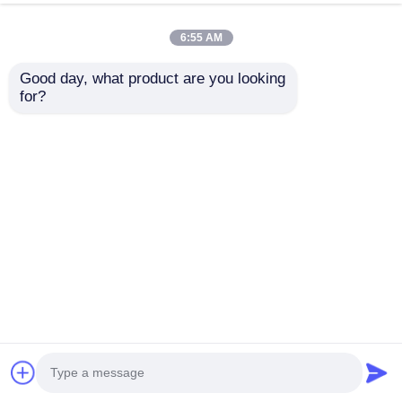
6:55 AM
Polecane produkty
Good day, what product are you looking 
for?
SMD1921
500x1000 Mikro LED
Przezroczysty,
Przezroczyste Panele
modułowy ekran LED
Wyświetlacza
do ściany wideo dla
Wynajem Szybkie
Wyślij zapytanie
Wyślij zapytanie
handlu detalicznego
Blokowanie
Niestandardowe