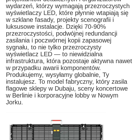
wydarzeń, którzy wymagają przezroczystych
wyświetlaczy LED, które płynnie wtapiają się
Pokaz VR
w szklane fasady, projekty scenografii i
luksusowe instalacje. Dzięki 70-90%
przezroczystości, podwójnej redundancji
O nas
zasilania i poczwórnej kopii zapasowej
sygnału, to nie tylko przezroczysty
wyświetlacz LED — to niewidzialna
Wycieczka po fabryce
infrastruktura, która pozostaje aktywna nawet
w przypadku awarii komponentów.
Produkujemy, wysyłamy globalnie, Ty
Kontrola jakości
instalujesz. To model fabryczny, który zasila
flagowe sklepy w Dubaju, sceny koncertowe
w Berlinie i korporacyjne lobby w Nowym
Skontaktuj się z nami
Jorku.
Nowości
Sprawy