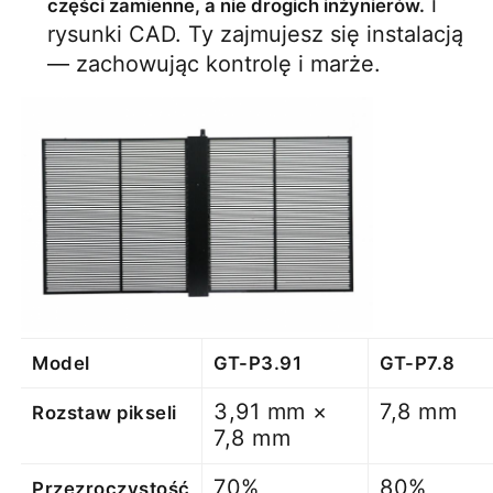
 i 
części zamienne, a nie drogich inżynierów.
rysunki CAD. Ty zajmujesz się instalacją 
— zachowując kontrolę i marże.
Model
GT-P3.91
GT-P7.8
3,91 mm ×
7,8 mm
Rozstaw pikseli
7,8 mm
70%
80%
Przezroczystość