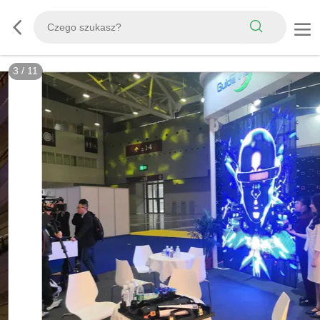
3
/
11