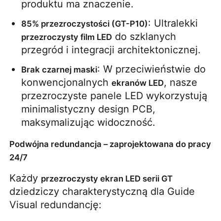
produktu ma znaczenie.
: Ultralekki 
85% przezroczystości (GT-P10)
Ekran LED SMD
 do szklanych 
przezroczysty film LED
przegród i integracji architektonicznej.
Płyty wyświetleniowe LED zewnętrzne
: W przeciwieństwie do 
Brak czarnej maski
konwencjonalnych 
, nasze 
ekranów LED
Zewnętrzny billboard ledowy
przezroczyste panele LED wykorzystują 
minimalistyczny design PCB, 
maksymalizując widoczność.
Podwójna redundancja – zaprojektowana do pracy
24/7
Każdy 
przezroczysty ekran LED serii GT
dziedziczy charakterystyczną dla Guide 
Visual redundancję: