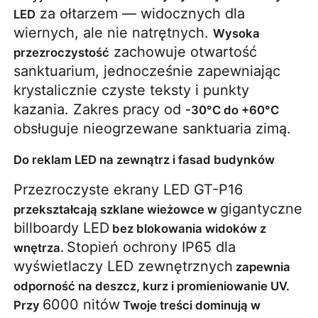
 za ołtarzem — widocznych dla 
LED
wiernych, ale nie natrętnych. 
Wysoka 
 zachowuje otwartość 
przezroczystość
sanktuarium, jednocześnie zapewniając 
krystalicznie czyste teksty i punkty 
kazania. Zakres pracy od 
-30°C do +60°C
obsługuje nieogrzewane sanktuaria zimą.
Do reklam LED na zewnątrz i fasad budynków
Przezroczyste ekrany LED GT-P16 
gigantyczne 
przekształcają szklane wieżowce w 
billboardy LED
 bez blokowania widoków z 
Stopień ochrony IP65 dla 
wnętrza. 
wyświetlaczy LED zewnętrznych
 zapewnia 
odporność na deszcz, kurz i promieniowanie UV. 
6000 nitów
Przy 
 Twoje treści dominują w 