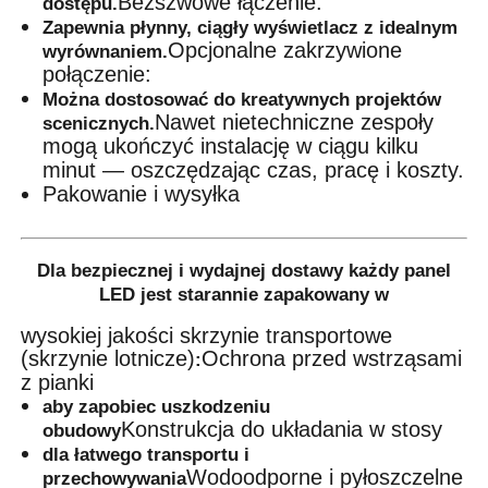
Bezszwowe łączenie:
dostępu.
Zapewnia płynny, ciągły wyświetlacz z idealnym
Opcjonalne zakrzywione
wyrównaniem.
połączenie:
Można dostosować do kreatywnych projektów
Nawet nietechniczne zespoły
scenicznych.
mogą ukończyć instalację w ciągu kilku
minut — oszczędzając czas, pracę i koszty.
Pakowanie i wysyłka
Dla bezpiecznej i wydajnej dostawy każdy panel
LED jest starannie zapakowany w
wysokiej jakości skrzynie transportowe
(skrzynie lotnicze)
Ochrona przed wstrząsami
:
z pianki
aby zapobiec uszkodzeniu
Konstrukcja do układania w stosy
obudowy
dla łatwego transportu i
Wodoodporne i pyłoszczelne
przechowywania