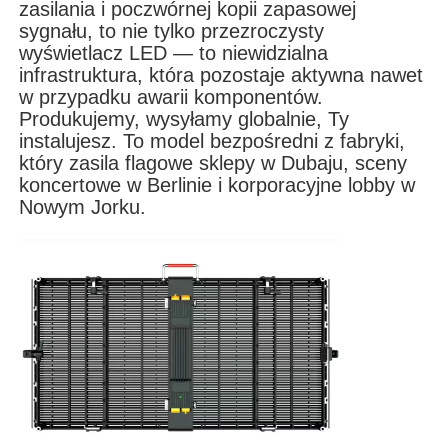
zasilania i poczwórnej kopii zapasowej
sygnału, to nie tylko przezroczysty
wyświetlacz LED — to niewidzialna
Pokaz VR
infrastruktura, która pozostaje aktywna nawet
w przypadku awarii komponentów.
Produkujemy, wysyłamy globalnie, Ty
O nas
instalujesz. To model bezpośredni z fabryki,
który zasila flagowe sklepy w Dubaju, sceny
koncertowe w Berlinie i korporacyjne lobby w
Wycieczka po fabryce
Nowym Jorku.
Kontrola jakości
Skontaktuj się z nami
Nowości
Sprawy