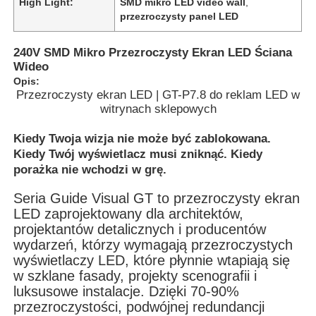
High Light:
SMD mikro LED video wall
,
przezroczysty panel LED
240V SMD Mikro Przezroczysty Ekran LED Ściana
Wideo
Opis:
Przezroczysty ekran LED | GT-P7.8 do reklam LED w
witrynach sklepowych
Kiedy Twoja wizja nie może być zablokowana.
Kiedy Twój wyświetlacz musi zniknąć. Kiedy
porażka nie wchodzi w grę.
Seria Guide Visual GT to przezroczysty ekran
LED zaprojektowany dla architektów,
Do domu
projektantów detalicznych i producentów
wydarzeń, którzy wymagają przezroczystych
wyświetlaczy LED, które płynnie wtapiają się
Produkty
w szklane fasady, projekty scenografii i
luksusowe instalacje. Dzięki 70-90%
przezroczystości, podwójnej redundancji
Filmy