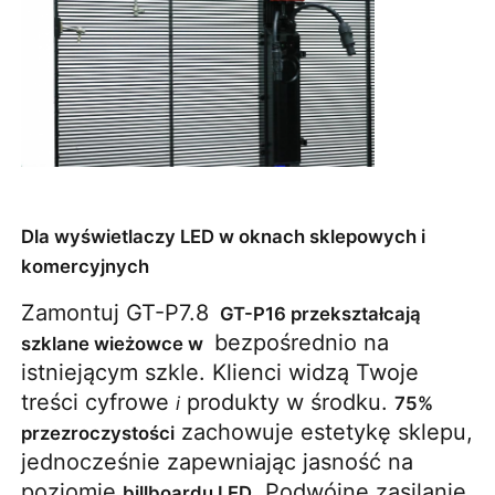
Dla wyświetlaczy LED w oknach sklepowych i
komercyjnych
Zamontuj GT-P7.8 
 GT-P16 przekształcają 
 bezpośrednio na 
szklane wieżowce w 
istniejącym szkle. Klienci widzą Twoje 
treści cyfrowe 
 produkty w środku. 
i
75% 
 zachowuje estetykę sklepu, 
przezroczystości
jednocześnie zapewniając jasność na 
poziomie 
. Podwójne zasilanie 
billboardu LED