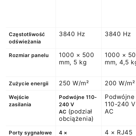
3840 Hz
3840 Hz
Częstotliwość
odświeżania
1000 × 500
1000 × 5
Rozmiar panelu
mm, 5 kg
mm, 4,5 k
250 W/m²
200 W/m²
Zużycie energii
Podwójne
Wejście
Podwójne 110-
110-240 V
zasilania
240 V
(podział
AC
AC
obciążenia)
4 × RJ45
Porty sygnałowe
4 ×