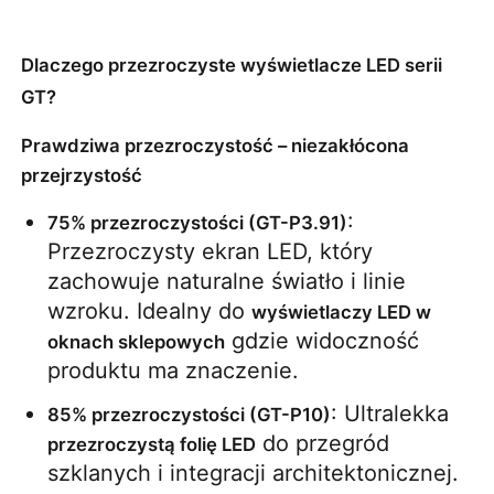
Poproś o wycenę
Dlaczego przezroczyste wyświetlacze LED serii
GT?
Wyświetlacz LED do ściany wideo
Prawdziwa przezroczystość – niezakłócona
przejrzystość
Ekran wyświetlacza LED
: 
75% przezroczystości (GT-P3.91)
Przezroczysty ekran LED, który 
ekran LED na koncerty
zachowuje naturalne światło i linie 
wzroku. Idealny do 
wyświetlaczy LED w 
Wynajem ekranów LED
 gdzie widoczność 
oknach sklepowych
produktu ma znaczenie.
Ściana wideo LED Cob
: Ultralekka 
85% przezroczystości (GT-P10)
 do przegród 
przezroczystą folię LED
szklanych i integracji architektonicznej.
Przezroczysty wyświetlacz LED