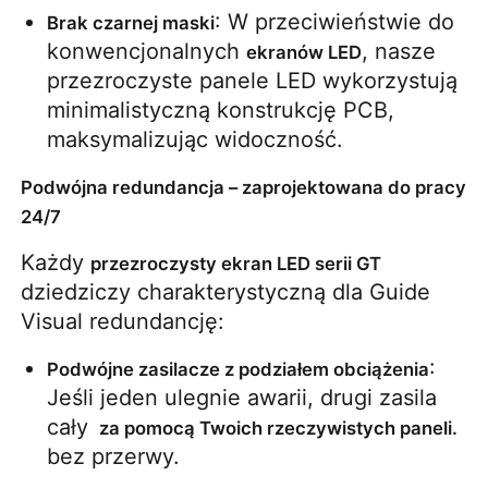
: W przeciwieństwie do 
Brak czarnej maski
konwencjonalnych 
, nasze 
ekranów LED
Ekran LED SMD
przezroczyste panele LED wykorzystują 
minimalistyczną konstrukcję PCB, 
Płyty wyświetleniowe LED zewnętrzne
maksymalizując widoczność.
Podwójna redundancja – zaprojektowana do pracy
Zewnętrzny billboard ledowy
24/7
Każdy 
przezroczysty ekran LED serii GT
dziedziczy charakterystyczną dla Guide 
Visual redundancję:
: 
Podwójne zasilacze z podziałem obciążenia
Jeśli jeden ulegnie awarii, drugi zasila 
cały 
 za pomocą Twoich rzeczywistych paneli.
bez przerwy.