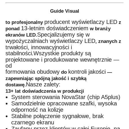
Guide Visual
producent wyświetlaczy LED
to profesjonalny
z
13-letnim doświadczeniem
ponad
w branży
Specjalizujemy się w
ekranów LED.
wypożyczalniach wyświetlaczy LED
, znanych z
trwałości, innowacyjności i
stabilności
Wszystkie produkty są
.
projektowane i produkowane wewnętrznie —
od
formowania obudowy
kontroli jakości
do
—
zapewniając spójną jakość i szybką
Nasze zalety:
dostawę.
13+ lat doświadczenia w produkcji
System sterowania NovaStar (chip A5plus)
Samodzielnie opracowane szafki, wysoka
odporność na kolizje
Stabilne połączenie sygnałowe, brak
czarnego ekranu
Zaufany przez klientów w całej Europie, na