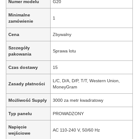
Numer modelu
G20
Minimalne
1
zamówienie
Cena
Zbywalny
Szczegóły
Sprawa lotu
pakowania
Czas dostawy
15
L/C, D/A, D/P, T/T, Western Union,
Zasady płatności
MoneyGram
Możliwość Supply
3000 za metr kwadratowy
Typ panelu
PROWADZONY
Napięcie
AC 110-240 V, 50/60 Hz
wejściowe