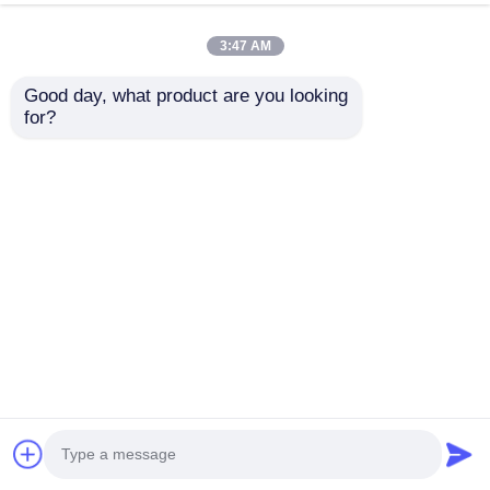
3:47 AM
Good day, what product are you looking 
for?
500x1000 Mikro LED
Wynajem
Przezroczyste Panele
transparentnych
Wyświetlacza
ekranów LED do
Wynajem Szybkie
wyświetlania
Wyślij zapytanie
Wyślij zapytanie
Blokowanie
informacji o
Niestandardowe
koncertach, ścian
wideo i billboardów