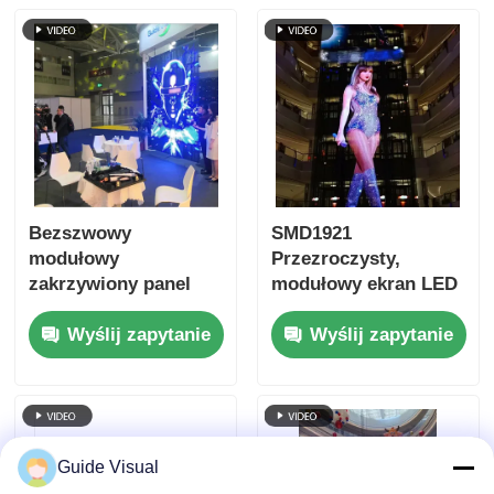
Bezszwowy
SMD1921
modułowy
Przezroczysty,
zakrzywiony panel
modułowy ekran LED
ekranu LED do
do ściany wideo dla
Wyślij zapytanie
Wyślij zapytanie
billboardów System
handlu detalicznego
NovaStar 6000 nitów
Guide Visual