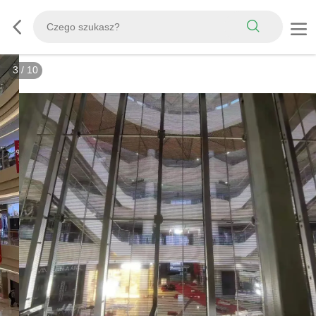
3
/
10