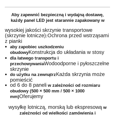
Aby zapewnić bezpieczną i wydajną dostawę,
każdy panel LED jest starannie zapakowany w
wysokiej jakości skrzynie transportowe
(skrzynie lotnicze)
Ochrona przed wstrząsami
:
z pianki
aby zapobiec uszkodzeniu
Konstrukcja do układania w stosy
obudowy
dla łatwego transportu i
Wodoodporne i pyłoszczelne
przechowywania
skrzynie
Każda skrzynia może
do użytku na zewnątrz
pomieścić
od 6 do 8 paneli
w zależności od rozmiaru
obudowy (500 × 500 mm / 500 × 1000
Oferujemy
mm)
wysyłkę lotniczą, morską lub ekspresową
w
zależności od wielkości zamówienia i