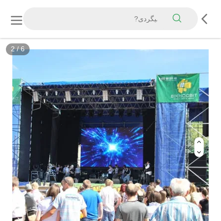
2
/
6