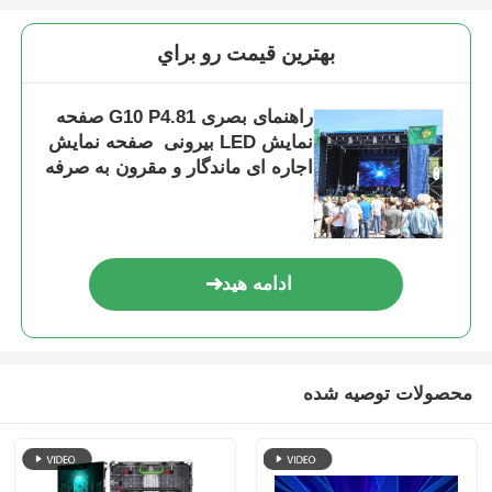
بهترين قيمت رو براي
راهنمای بصری G10 P4.81 صفحه
نمایش LED بیرونی ️ صفحه نمایش
اجاره ای ماندگار و مقرون به صرفه
برای توزیع کنندگان
ادامه هید
محصولات توصیه شده