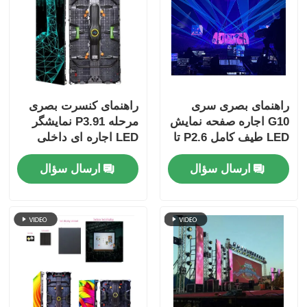
راهنمای بصری سری
راهنمای کنسرت بصری
G10 اجاره صفحه نمایش
مرحله P3.91 نمایشگر
LED طیف کامل P2.6 تا
LED اجاره ای داخلی
P4.81کابینت های قابل
برای تورها، پشتیبان
ارسال سؤال
ارسال سؤال
تعویض
دوگانه قفل سریع