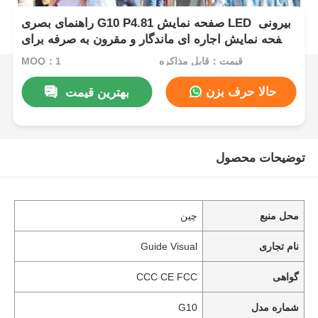
راهنمای بصری G10 P4.81 صفحه نمایش LED بیرونی ️
صفحه نمایش اجاره ای ماندگار و مقرون به صرفه برای
توزیع کنندگان
قیمت：قابل مذاکره
MOQ：1
حالا حرف بزن
بهترین قیمت
توضیحات محصول
محل منبع
چین
نام تجاری
Guide Visual
گواهی
CCC CE FCC
شماره مدل
G10