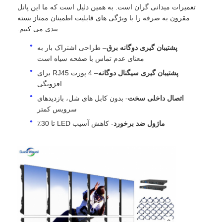
تعمیرات میدانی گران است. به همین دلیل است که ما این پانل
مقرون به صرفه را با ویژگی های قابلیت اطمینان ممتاز بسته
نمایش VR
بندی می کنیم:
پشتیبان گیری دوگانه برق
– طراحی اشتراک بار به
معنای عدم تماس با صفحه سیاه است
درباره ما
پشتیبان گیری سیگنال دوگانه
– 4 پورت RJ45 برای
افزونگی
بازدید از کارخانه
اتصال داخلی سخت
- بدون کابل های شل، بازدیدهای
سرویس کمتر
کنترل کیفیت
ماژول ضد برخورد
- کاهش آسیب LED تا 30٪
با ما تماس بگیرید
اخبار
موارد