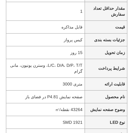
مقدار حداقل تعداد
1
سفارش
قیمت
قابل مذاکره
جزئیات بسته بندی
کیس پرواز
زمان تحویل
15 روز
L/C، D/A، D/P، T/T، وسترن یونیون، مانی
شرایط پرداخت
گرام
قابلیت ارائه
متری 3000
نام محصول
صفحه نمایش P4.81 در فضای باز
وضوح صفحه نمایش
43264 نقطه/㎡
نوع LED
SMD 1921