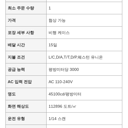
최소 주문 수량
1
가격
협상 가능
포장 세부 사항
비행 케이스
배달 시간
15일
지불 조건
L/C,D/A,T/T,D/P,웨스턴 유니온
공급 능력
평방미터당 3000
AC 입력 전압
AC 110-240V
명도
45100cd/평방미터
화면 해상도
112896 도트/㎡
운전 유형
1/14 스캔