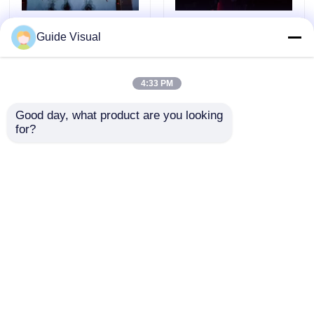
가이드 비주얼 GS 시리
가이드 비주얼 GS 시리
Guide Visual
즈 P4.81 야외 렌터
즈 P2.97 야외 렌터
LED 디스플레이 엔트
LED 디스플레이
리 레벨 렌터, 5000nit
5000nit IP65 디지털 사
4:33 PM
문의 보내기
문의 보내기
IP65 7680Hz CE
이니지, 7680Hz 듀얼
백업
Good day, what product are you looking 
for?
홈
사이트맵
연락처
Desktop Site
사이트맵
개인 정보 정책
품질
LED 비디오 월 디스플레이
중국 공
장.Copyright © 2026 Shenzhen Guide Technology
Co., Ltd. All Rights Reserved.