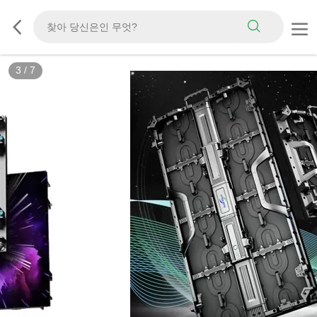
3
/
7