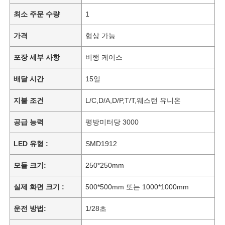
최소 주문 수량
1
가격
협상 가능
포장 세부 사항
비행 케이스
배달 시간
15일
지불 조건
L/C,D/A,D/P,T/T,웨스턴 유니온
공급 능력
평방미터당 3000
LED 유형 :
SMD1912
모듈 크기:
250*250mm
실제 화면 크기 :
500*500mm 또는 1000*1000mm
운전 방법:
1/28초