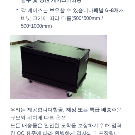
방수 및 방진 케이스
야외용
각 케이스는 보유할 수 있습니다
패널 6~8개
캐
비닛 크기에 따라 다름(500*500mm /
500*1000mm)
우리는 제공합니다
항공, 해상 또는 특급 배송
주문
규모와 위치에 따른 옵션.
모든 배송물은 안전한 도착을 보장하기 위해 엄격
한 QC 표준에 따라 완벽하게 검사되고 포장됩니