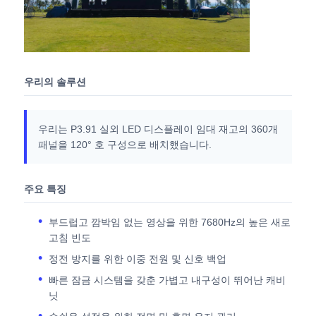
SMD LED 화면
야외 LED 디스플레이 보드
우리의 솔루션
옥외 지도된 ​​게시판
우리는 P3.91 실외 LED 디스플레이 임대 재고의 360개
패널을 120° 호 구성으로 배치했습니다.
주요 특징
부드럽고 깜박임 없는 영상을 위한 7680Hz의 높은 새로
고침 빈도
정전 방지를 위한 이중 전원 및 신호 백업
빠른 잠금 시스템을 갖춘 가볍고 내구성이 뛰어난 캐비
닛