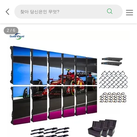
3
/
6