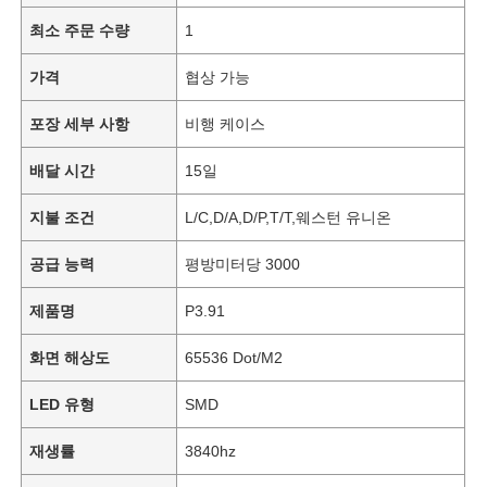
최소 주문 수량
1
가격
협상 가능
포장 세부 사항
비행 케이스
배달 시간
15일
지불 조건
L/C,D/A,D/P,T/T,웨스턴 유니온
공급 능력
평방미터당 3000
제품명
P3.91
화면 해상도
65536 Dot/M2
LED 유형
SMD
재생률
3840hz