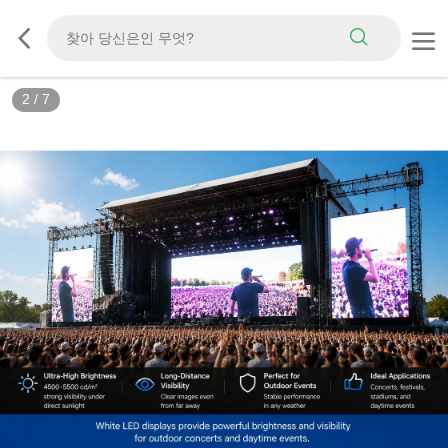
2
/
7