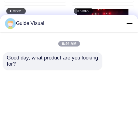
Guide Visual
6:46 AM
Good day, what product are you looking 
for?
7680Hz 갱신 속도 IP65
가이드 비주얼 GS 시리
프로페셔널 이벤트용
즈 P4.81 야외 렌터
다이 캐스트 알루미늄
LED 디스플레이 엔트
캐비닛과 함께 방수
리 레벨 렌터, 5000nit
문의 보내기
문의 보내기
LED 비디오 벽
IP65 7680Hz CE
홈
사이트맵
연락처
Desktop Site
사이트맵
개인 정보 정책