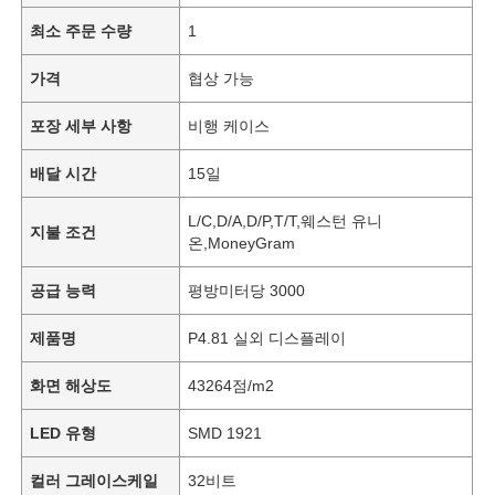
최소 주문 수량
1
가격
협상 가능
포장 세부 사항
비행 케이스
배달 시간
15일
L/C,D/A,D/P,T/T,웨스턴 유니
지불 조건
온,MoneyGram
공급 능력
평방미터당 3000
제품명
P4.81 실외 디스플레이
화면 해상도
43264점/m2
LED 유형
SMD 1921
컬러 그레이스케일
32비트