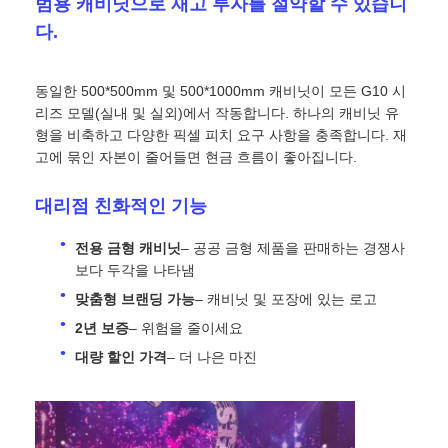
범용 캐비닛으로 재고 투자를 절약할 수 있습니
다.
SMD LED 화면
동일한 500*500mm 및 500*1000mm 캐비닛이 모든 G10 시
야외 LED 디스플레이 보드
리즈 모델(실내 및 실외)에서 작동합니다. 하나의 캐비닛 유
형을 비축하고 다양한 픽셀 피치 요구 사항을 충족합니다. 재
고에 묶인 자본이 줄어들면 현금 흐름이 좋아집니다.
옥외 지도된 ​​게시판
대리점 친화적인 기능
전용 금형 캐비닛
– 공공 금형 제품을 판매하는 경쟁사
보다 두각을 나타냄
맞춤형 브랜딩 가능
– 캐비닛 및 포장에 있는 로고
2년 보증
– 위험을 줄이세요
대량 할인 가격
– 더 나은 마진