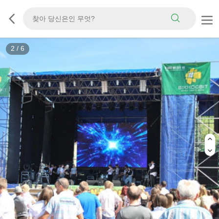
2
/
6