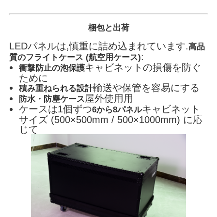
梱包と出荷
LEDパネルは,慎重に詰め込まれています.
高品
:
質のフライトケース (航空用ケース)
キャビネットの損傷を防ぐ
衝撃防止の泡保護
ために
輸送や保管を容易にする
積み重ねられる設計
屋外使用用
防水・防塵ケース
ケースは1個ずつ
キャビネット
6から8パネル
サイズ (500×500mm / 500×1000mm) に応
じて