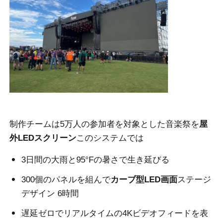
VRショー
私たちについて
工場見学
品質管理
制作チームは5万人の参加者を対象とした音楽祭を
屋
外LEDスクリーン
このシステムでは
お問い合わせ
3日間の大雨と95°Fの暑さで生き延びる
300個のパネルを組んで
カーブ型LED画面
ステージ
ニュース
デザイン 6時間
遅延ゼロでリアルタイムの4Kビデオフィードを表
ケース