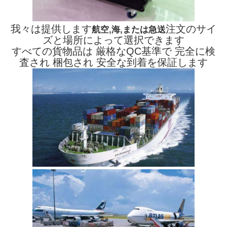
我々は提供します
注文のサイ
航空,海,または急送
ズと場所によって選択できます
すべての貨物品は 厳格なQC基準で 完全に検
査され 梱包され 安全な到着を保証します