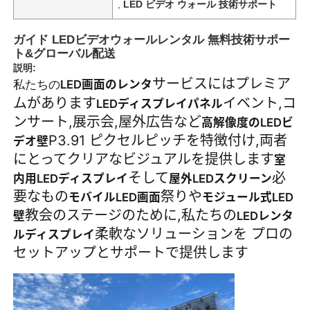
,
LED ビデオ ウォール 技術サポート
ガイド LEDビデオウォールレンタル 無料技術サポー
ト&グローバル配送
説明:
サービスにはプレミア
LED画面のレンタ
私たちの
ムがあります
イベント,コ
LEDディスプレイパネル
ンサート,展示会,屋外広告など
高解像度のLEDビ
P3.91 ピクセルピッチを特徴付け,両者
デオ壁
にとってクリアなビジュアルを提供します
室
そして
必
内用LEDディスプレイ
屋外LEDスクリーン
要なもの
祭りや
モバイルLED画面
モジュール式LED
教会のステージのために,私たちの
壁
LEDレンタ
ホーム
柔軟なソリューションを プロの
ルディスプレイ
セットアップとサポートで提供します
製品
動画