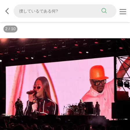
3
/
10