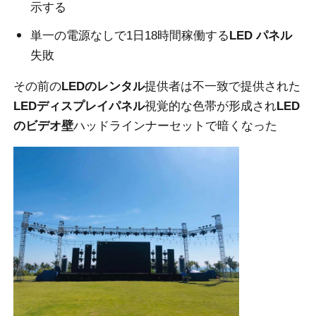
示する
単一の電源なしで1日18時間稼働する
LED パネル
引金 を 求め て ください
失敗
LED ビデオウォールディスプレイ
その前の
LEDのレンタル
提供者は不一致で提供された
LEDディスプレイパネル
視覚的な色帯が形成され
LED
のビデオ壁
ハッドラインナーセットで暗くなった
LEDディスプレイ画面
コンサートLEDスクリーン
ステージLEDスクリーンレンタル
コブLEDビデオ壁
透明なLEDディスプレイ