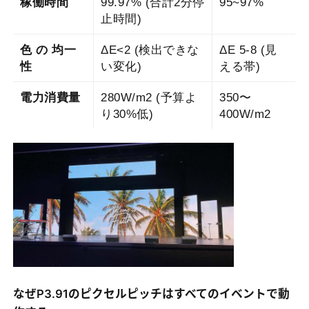
稼働時間
99.97% (合計2分停
95~97%
止時間)
色 の 均一
ΔE<2 (検出できな
ΔE 5-8 (見
性
い変化)
える帯)
電力消費量
280W/m2 (予算よ
350〜
り30%低)
400W/m2
なぜP3.91のピクセルピッチはすべてのイベントで動