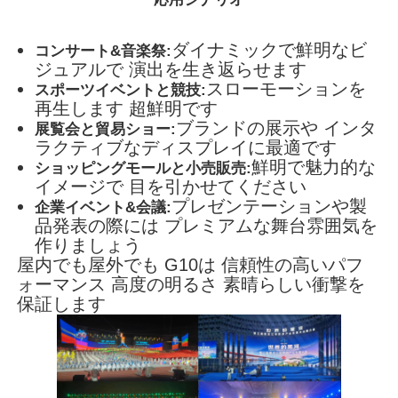
ダイナミックで鮮明なビ
コンサート&音楽祭:
ジュアルで 演出を生き返らせます
スローモーションを
スポーツイベントと競技:
再生します 超鮮明です
ブランドの展示や インタ
展覧会と貿易ショー:
ラクティブなディスプレイに最適です
鮮明で魅力的な
ショッピングモールと小売販売:
イメージで 目を引かせてください
プレゼンテーションや製
企業イベント&会議:
品発表の際には プレミアムな舞台雰囲気を
作りましょう
屋内でも屋外でも G10は 信頼性の高いパフ
ォーマンス 高度の明るさ 素晴らしい衝撃を
保証します