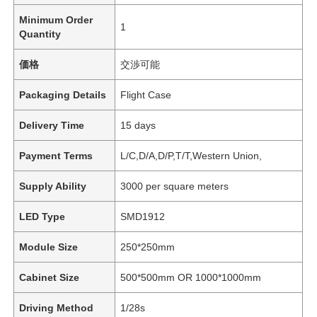
Minimum Order
1
Quantity
価格
交渉可能
Packaging Details
Flight Case
Delivery Time
15 days
Payment Terms
L/C,D/A,D/P,T/T,Western Union,
Supply Ability
3000 per square meters
LED Type
SMD1912
Module Size
250*250mm
Cabinet Size
500*500mm OR 1000*1000mm
Driving Method
1/28s