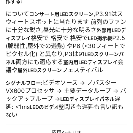
作する:
について
,P3.91はス
コンサート用LEDスクリーン
ウィートスポットに当たります 前列のファン
に十分な鋭さ,昼光に十分な明るさ
外部用LEDデ
格安で 格安で 格安で
P2.5
ィスプレイ
LED掲示板
(脆弱性,屋外での過熱) やP6 (<30フィートで
ピクセル化) と異なり,P3は91
LEDスクリーンパ
両方にも適応する
会
ネル
室内用LEDディスプレイ
議や
フェスティバル
屋外LEDスクリーン
ビデオソース → ノバスター
シグナルフロー:
VX600プロセッサ → 主要データループ → バ
ックアップループ →
遅
LEDディスプレイパネル
延: <1ms
閃きも遅延も言い訳も
LEDのビデオ壁
ない
応用シナリオ