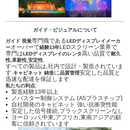
ガイド・ビジュアルについて
専門職である
ガイド 視覚
LEDディスプレイメーカ
オーバーで
LEDスクリーン業界で
ー
経験13年
専門は
高い品質で
LEDディスプレイのレンタ
耐久
.
性,革新性,安定性
すべての製品は,社内で設計・製造されていま
す.
に
安定した品質と
キャビネット 鋳造
品質管理
迅速な配達を保証します
私たちの利点:
製造経験13年以上
ノバスター制御システム (A5プラスチップ)
自社開発のキャビネット 強い抗衝突性能
安定した信号接続,ブラックスクリーンなし
ヨーロッパ,中東,アフリカ,東南アジアの顧
客に信頼されています