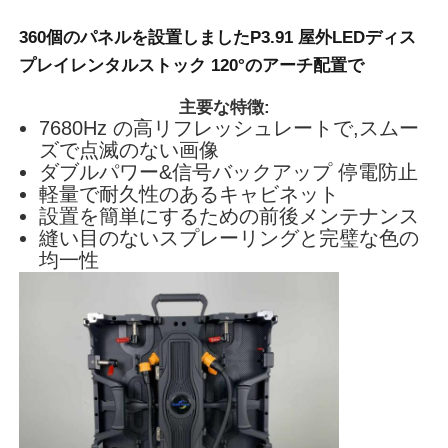
360個のパネルを設置しました
P3.91 屋外LEDディス
SMD LEDスクリーン
プレイ
レンタルストック 120°のアーチ配置で
主要な特徴:
屋外用LEDディスプレイボード
7680Hz の高リフレッシュレートで,スムー
ズで点滅のない画像
ダブルパワー&信号バックアップ 停電防止
屋外の導かれた看板
軽量で耐久性のあるキャビネット
設置を簡単にするための前後メンテナンス
縫い目のないスプレーリングと完璧な色の
均一性