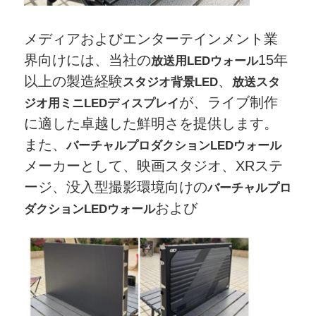
メディアおよびエンターテインメント業
界向けには、当社の
15年
放送用LEDウォール
以上の製造経験
、
スタジオ背景LED
放送スタ
が、ライブ制作
ジオ用ミニLEDディスプレイ
に適した卓越した鮮明さを提供します。
また、
バーチャルプロダクションLEDウォール
メーカーとして、映画スタジオ、XRステ
ージ、没入型撮影環境向けの
バーチャルプロ
および
ダクションLEDウォール