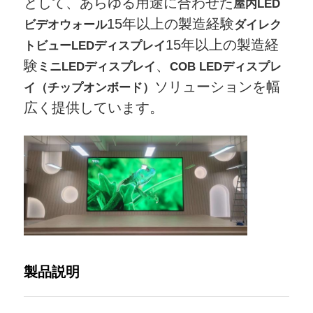
として、あらゆる用途に合わせた
屋内LED
15年以上の製造経験
ビデオウォール
ダイレク
引金 を 求め て ください
15年以上の製造経
トビューLEDディスプレイ
験
、
ミニLEDディスプレイ
COB LEDディスプレ
LED ビデオウォールディスプレイ
ソリューションを幅
イ（チップオンボード）
広く提供しています。
LEDディスプレイ画面
コンサートLEDスクリーン
ステージLEDスクリーンレンタル
コブLEDビデオ壁
製品説明
透明なLEDディスプレイ