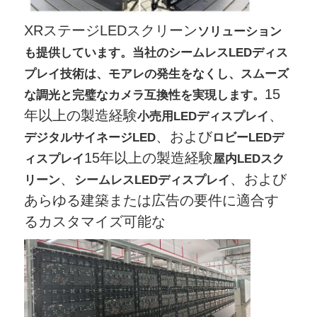
XRステージLEDスクリーン
ソリューション
も提供しています。当社のシームレスLEDディス
プレイ技術は、モアレの発生をなくし、スムーズ
15
な調光と完璧なカメラ互換性を実現します。
年以上の製造経験
、
小売用LEDディスプレイ
、および
デジタルサイネージLED
ロビーLEDデ
15年以上の製造経験
ィスプレイ
屋内LEDスク
、
、および
リーン
シームレスLEDディスプレイ
あらゆる建築または広告の要件に適合す
るカスタマイズ可能な