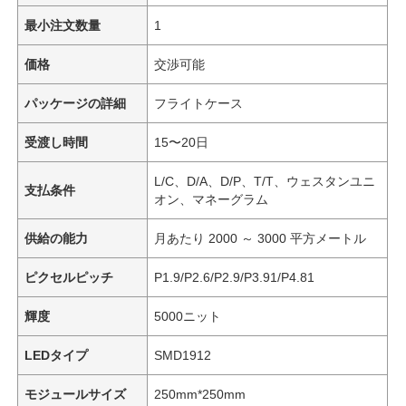
最小注文数量
1
価格
交渉可能
パッケージの詳細
フライトケース
受渡し時間
15〜20日
L/C、D/A、D/P、T/T、ウェスタンユニ
支払条件
オン、マネーグラム
供給の能力
月あたり 2000 ～ 3000 平方メートル
ピクセルピッチ
P1.9/P2.6/P2.9/P3.91/P4.81
輝度
5000ニット
LEDタイプ
SMD1912
モジュールサイズ
250mm*250mm