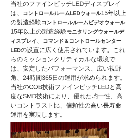
当社のファインピッチLEDディスプレイ
は、
15年以上
コントロールルームLEDウォール
SMD LEDスクリーン
の製造経験
コントロールルームビデオウォール
15年以上の製造経験
モニタリングウォールデ
屋外用LEDディスプレイボード
、
ィスプレイ
コマンド＆コントロールセンター
の設置に広く使用されています。これ
LED
屋外の導かれた看板
らのミッションクリティカルな環境で
は、安定したパフォーマンス、広い視野
角、24時間365日の運用が求められます。
当社のCOB技術ファインピッチLEDと高
度なSMD技術により、優れた均一性、高
いコントラスト比、信頼性の高い長寿命
運用を実現します。