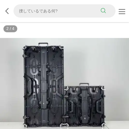
3
/
4