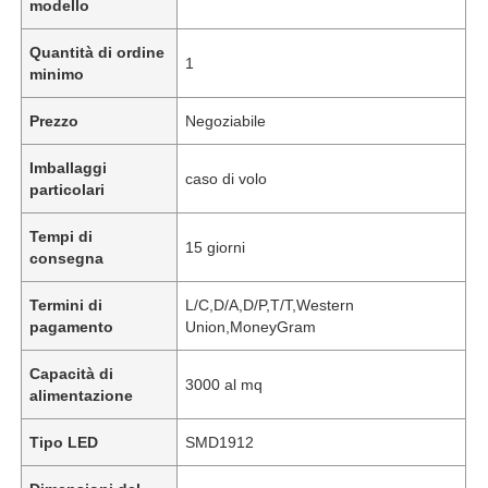
modello
Quantità di ordine
1
minimo
Prezzo
Negoziabile
Imballaggi
caso di volo
particolari
Tempi di
15 giorni
consegna
Termini di
L/C,D/A,D/P,T/T,Western
pagamento
Union,MoneyGram
Capacità di
3000 al mq
alimentazione
Tipo LED
SMD1912