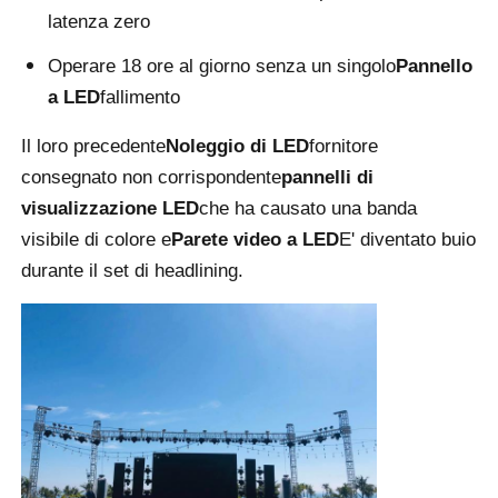
latenza zero
Schermo LED SMD
Operare 18 ore al giorno senza un singolo
Pannello
a LED
fallimento
Displayboard LED esterno
Il loro precedente
Noleggio di LED
fornitore
consegnato non corrispondente
pannelli di
Cartellone led da esterno
visualizzazione LED
che ha causato una banda
visibile di colore e
Parete video a LED
E' diventato buio
durante il set di headlining.