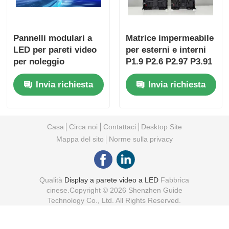
Pannelli modulari a
Matrice impermeabile
LED per pareti video
per esterni e interni
per noleggio
P1.9 P2.6 P2.97 P3.91
palcoscenico e
Media a noleggio
Invia richiesta
Invia richiesta
spettacoli itineranti
Schermo a LED Video
Wall
Casa
Circa noi
Contattaci
Desktop Site
Mappa del sito
Norme sulla privacy
Qualità
Display a parete video a LED
Fabbrica
cinese.Copyright © 2026 Shenzhen Guide
Technology Co., Ltd. All Rights Reserved.