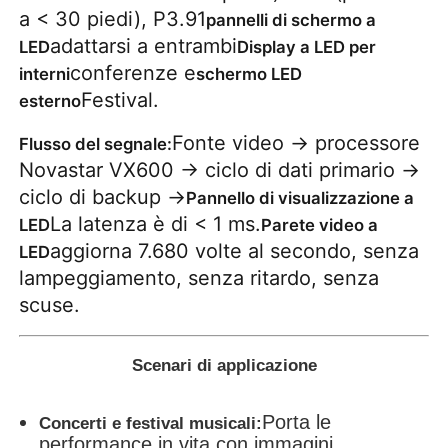
a < 30 piedi), P3.91
pannelli di schermo a
adattarsi a entrambi
LED
Display a LED per
conferenze e
interni
schermo LED
Festival.
esterno
Fonte video → processore
Flusso del segnale:
Novastar VX600 → ciclo di dati primario →
ciclo di backup →
Pannello di visualizzazione a
La latenza è di < 1 ms.
LED
Parete video a
aggiorna 7.680 volte al secondo, senza
LED
lampeggiamento, senza ritardo, senza
scuse.
Scenari di applicazione
Porta le
Concerti e festival musicali:
performance in vita con immagini