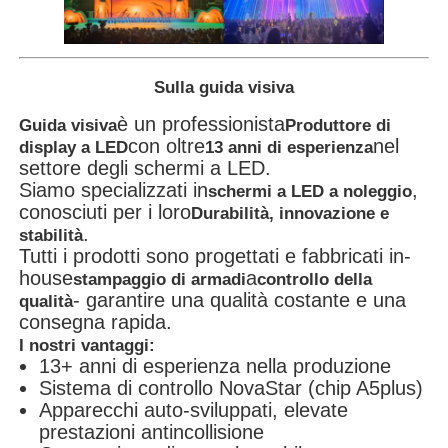
Sulla guida visiva
è un professionista
Guida visiva
Produttore di
con oltre
nel
display a LED
13 anni di esperienza
settore degli schermi a LED.
Siamo specializzati in
,
schermi a LED a noleggio
conosciuti per i loro
Durabilità, innovazione e
.
stabilità
Tutti i prodotti sono progettati e fabbricati in-
house
a
stampaggio di armadi
controllo della
- garantire una qualità costante e una
qualità
consegna rapida.
I nostri vantaggi:
13+ anni di esperienza nella produzione
Sistema di controllo NovaStar (chip A5plus)
Apparecchi auto-sviluppati, elevate
prestazioni antincollisione