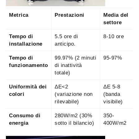
Metrica
Prestazioni
Media del
settore
Tempo di
5.5 ore di
8-10 ore
installazione
anticipo.
Tempo di
99.97% (2 minuti
95-97%
funzionamento
di inattività
totale)
Uniformità dei
ΔE<2
ΔE 5-8
colori
(variazione non
(banda
rilevabile)
visibile)
Consumo di
280W/m2 (30%
350-
energia
sotto il bilancio)
400W/m2