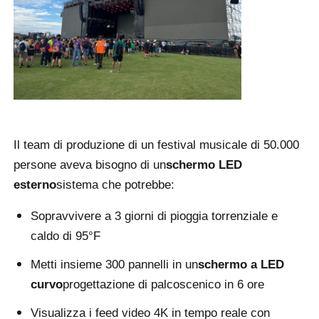
Chiedi un preventivo
Display a parete video a LED
Schermata del display LED
Il team di produzione di un festival musicale di 50.000
persone aveva bisogno di un
schermo LED
Schermo di concerto LED
esterno
sistema che potrebbe:
Sopravvivere a 3 giorni di pioggia torrenziale e
Noleggio di schermi a LED
caldo di 95°F
Muro video a LED COB
Metti insieme 300 pannelli in un
schermo a LED
curvo
progettazione di palcoscenico in 6 ore
Display LED trasparente
Visualizza i feed video 4K in tempo reale con