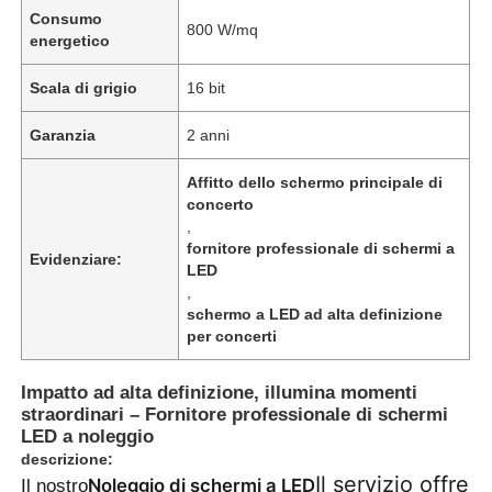
Consumo
800 W/mq
energetico
Scala di grigio
16 bit
Garanzia
2 anni
Affitto dello schermo principale di
concerto
,
fornitore professionale di schermi a
Evidenziare:
LED
,
schermo a LED ad alta definizione
per concerti
Casa.
Impatto ad alta definizione, illumina momenti
straordinari – Fornitore professionale di schermi
Prodotti
LED a noleggio
descrizione:
Il servizio offre
Noleggio di schermi a LED
Il nostro
Video