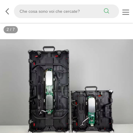
3
/
7