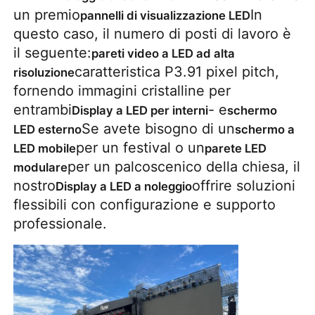
un premio
In
pannelli di visualizzazione LED
questo caso, il numero di posti di lavoro è
Spettacolo VR
il seguente:
pareti video a LED ad alta
caratteristica P3.91 pixel pitch,
risoluzione
Chi Siamo
fornendo immagini cristalline per
entrambi
- e
Display a LED per interni
schermo
Se avete bisogno di un
LED esterno
schermo a
Visita alla fabbrica
per un festival o un
LED mobile
parete LED
per un palcoscenico della chiesa, il
modulare
Controllo di qualità
nostro
offrire soluzioni
Display a LED a noleggio
flessibili con configurazione e supporto
Contattaci
professionale.
Notizie
Casi