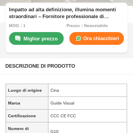
Impatto ad alta definizione, illumina momenti
straordinari – Fornitore professionale di
schermi LED a noleggio
MOQ：1
Prezzo：Negoziabile
Ora chiacchieri
Miglior prezzo
DESCRIZIONE DI PRODOTTO
Luogo di origine
Cina
Marca
Guide Visual
Certificazione
CCC CE FCC
Numero di
G10