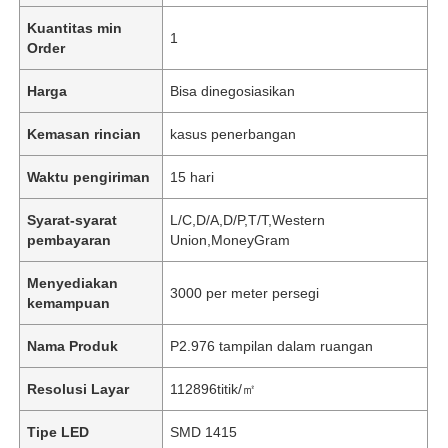
Kuantitas min
1
Order
Harga
Bisa dinegosiasikan
Kemasan rincian
kasus penerbangan
Waktu pengiriman
15 hari
Syarat-syarat
L/C,D/A,D/P,T/T,Western
pembayaran
Union,MoneyGram
Menyediakan
3000 per meter persegi
kemampuan
Nama Produk
P2.976 tampilan dalam ruangan
Resolusi Layar
112896titik/㎡
Tipe LED
SMD 1415