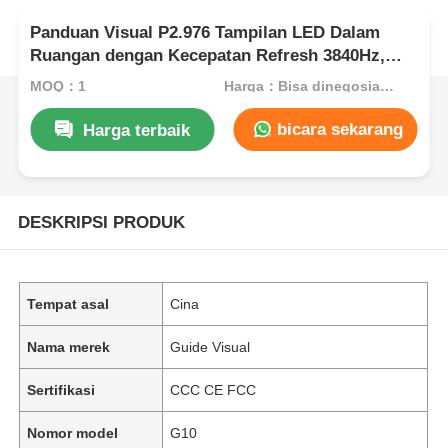
Panduan Visual P2.976 Tampilan LED Dalam
Ruangan dengan Kecepatan Refresh 3840Hz,
Kabinet Koneksi Keras & Perlindungan Anti-
MOQ：1
Harga：Bisa dinegosiasikan
Tabrakan
bicara sekarang
Harga terbaik
DESKRIPSI PRODUK
Tempat asal
Cina
Nama merek
Guide Visual
Sertifikasi
CCC CE FCC
Nomor model
G10