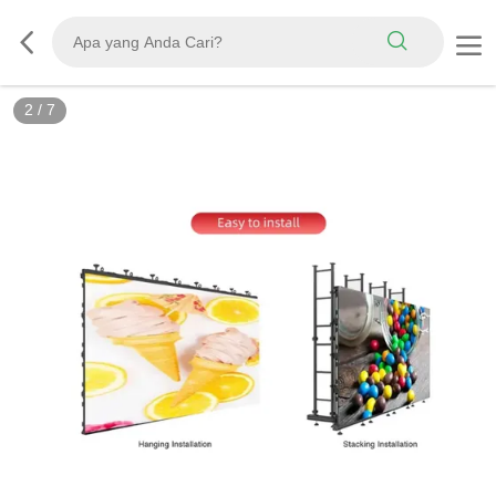
2
/
7