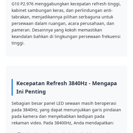
G10 P2.976 menggabungkan kecepatan refresh tinggi,
kabinet sambungan keras, dan perlindungan anti-
tabrakan, menjadikannya pilihan serbaguna untuk
Pertunjukan VR
persewaan dalam ruangan, acara perusahaan, dan
pameran. Desainnya yang kokoh memastikan
Tentang Kami
keandalan bahkan di lingkungan persewaan frekuensi
tinggi.
Tur Pabrik
Kontrol kualitas
Kecepatan Refresh 3840Hz - Mengapa
Ini Penting
Hubungi Kami
Sebagian besar panel LED sewaan masih beroperasi
pada 3840Hz, yang dapat menunjukkan garis pindaian
Berita
pada kamera dan menyebabkan kedipan pada
rekaman video. Pada 38400Hz, Anda mendapatkan:
Kasus