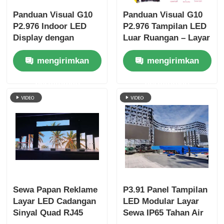
Panduan Visual G10
Panduan Visual G10
P2.976 Indoor LED
P2.976 Tampilan LED
Display dengan
Luar Ruangan – Layar
Refresh Rate Tinggi,
Kecerahan Tinggi
mengirimkan
mengirimkan
Hard Connection
yang Stabil untuk
Cabinet untuk Sewa
Aplikasi Komersial
permintaan
permintaan
dan Acara
Luar Ruangan
Sewa Papan Reklame
P3.91 Panel Tampilan
Layar LED Cadangan
LED Modular Layar
Sinyal Quad RJ45
Sewa IP65 Tahan Air