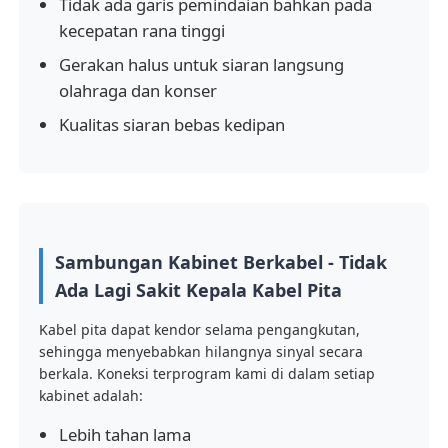
Tidak ada garis pemindaian bahkan pada
kecepatan rana tinggi
Minta Penawaran Harga
Gerakan halus untuk siaran langsung
olahraga dan konser
Tampilan Dinding Video LED
Kualitas siaran bebas kedipan
Layar layar LED
layar dipimpin konser
Sambungan Kabinet Berkabel - Tidak
Ada Lagi Sakit Kepala Kabel Pita
Sewa layar LED panggung
Kabel pita dapat kendor selama pengangkutan,
sehingga menyebabkan hilangnya sinyal secara
Dinding video LED COB
berkala. Koneksi terprogram kami di dalam setiap
kabinet adalah:
Lebih tahan lama
Tampilan LED transparan