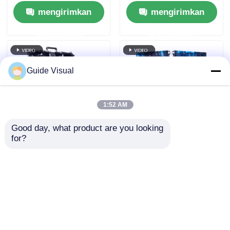
Kustom
OEM
mengirimkan
mengirimkan
permintaan
permintaan
Guide Visual
1:52 AM
Good day, what product are you looking 
for?
P2.976 Papan Layar
Produsen Layar Sewa
Tampilan LED
LED | Panel P3.91
Aluminium Die Cast
Dikirim ke Lokasi
Video Wall Sewa
Anda
mengirimkan
mengirimkan
Untuk Toko
permintaan
permintaan