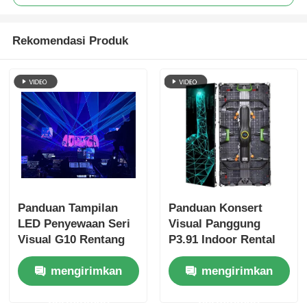
Rekomendasi Produk
Panduan Tampilan
Panduan Konsert
LED Penyewaan Seri
Visual Panggung
Visual G10 Rentang
P3.91 Indoor Rental
Lengkap P2.6 hingga
LED Display untuk
mengirimkan
mengirimkan
P4.81, Lemari yang
Tur, Quick Lock Dual
Dapat Dipertukarkan
Backup
permintaan
permintaan