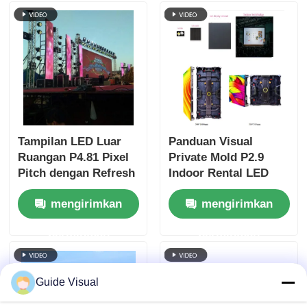
Tampilan LED Luar
Panduan Visual
Ruangan P4.81 Pixel
Private Mold P2.9
Pitch dengan Refresh
Indoor Rental LED
Rate 7680Hz dan
Display vs Public
mengirimkan
mengirimkan
Tahan Air IP65 untuk
Mold, Cabinet Anti-
Penyewaan dan Acara
Collision yang Lebih
permintaan
permintaan
Kuat
Guide Visual