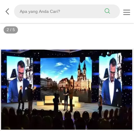
2
/
5