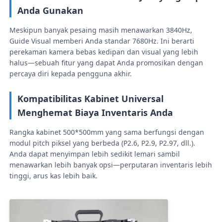
Anda Gunakan
SMD LED Screen
Meskipun banyak pesaing masih menawarkan 3840Hz,
Guide Visual memberi Anda standar 7680Hz. Ini berarti
perekaman kamera bebas kedipan dan visual yang lebih
Papan Tampilan LED Luar
halus—sebuah fitur yang dapat Anda promosikan dengan
percaya diri kepada pengguna akhir.
Papan reklame luar ruangan
Kompatibilitas Kabinet Universal
Menghemat Biaya Inventaris Anda
Rangka kabinet 500*500mm yang sama berfungsi dengan
modul pitch piksel yang berbeda (P2.6, P2.9, P2.97, dll.).
Anda dapat menyimpan lebih sedikit lemari sambil
menawarkan lebih banyak opsi—perputaran inventaris lebih
tinggi, arus kas lebih baik.