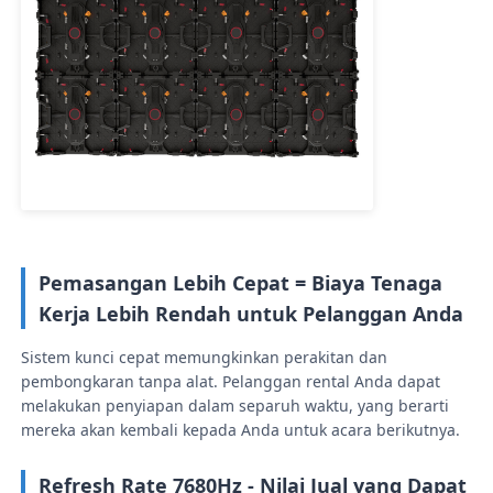
Minta Penawaran Harga
Tampilan Dinding Video LED
Layar layar LED
layar dipimpin konser
Pemasangan Lebih Cepat = Biaya Tenaga
Kerja Lebih Rendah untuk Pelanggan Anda
Sewa layar LED panggung
Sistem kunci cepat memungkinkan perakitan dan
pembongkaran tanpa alat. Pelanggan rental Anda dapat
melakukan penyiapan dalam separuh waktu, yang berarti
Dinding video LED COB
mereka akan kembali kepada Anda untuk acara berikutnya.
Tampilan LED transparan
Refresh Rate 7680Hz - Nilai Jual yang Dapat