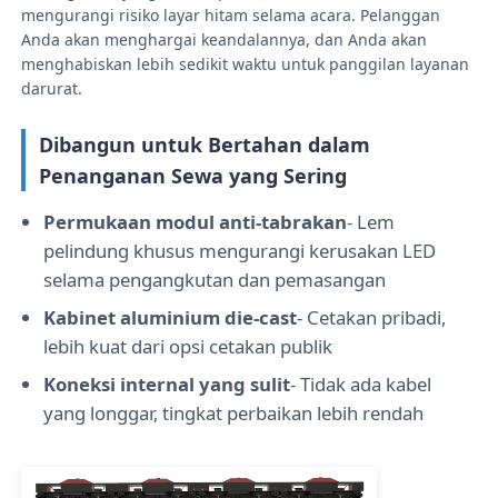
mengurangi risiko layar hitam selama acara. Pelanggan
Anda akan menghargai keandalannya, dan Anda akan
menghabiskan lebih sedikit waktu untuk panggilan layanan
Pertunjukan VR
darurat.
Tentang Kami
Dibangun untuk Bertahan dalam
Penanganan Sewa yang Sering
Tur Pabrik
Permukaan modul anti-tabrakan
- Lem
pelindung khusus mengurangi kerusakan LED
Kontrol kualitas
selama pengangkutan dan pemasangan
Kabinet aluminium die-cast
- Cetakan pribadi,
lebih kuat dari opsi cetakan publik
Hubungi Kami
Koneksi internal yang sulit
- Tidak ada kabel
yang longgar, tingkat perbaikan lebih rendah
Berita
Kasus