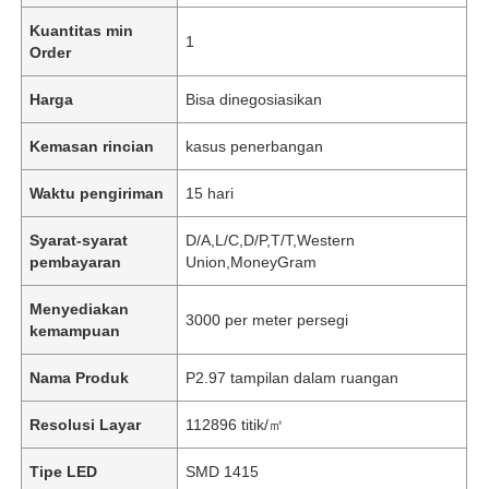
Kuantitas min
1
Order
Harga
Bisa dinegosiasikan
Kemasan rincian
kasus penerbangan
Waktu pengiriman
15 hari
Syarat-syarat
D/A,L/C,D/P,T/T,Western
pembayaran
Union,MoneyGram
Menyediakan
3000 per meter persegi
kemampuan
Nama Produk
P2.97 tampilan dalam ruangan
Resolusi Layar
112896 titik/㎡
Tipe LED
SMD 1415