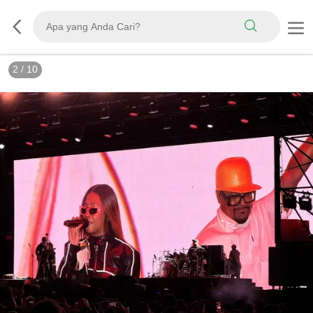
3
/
10