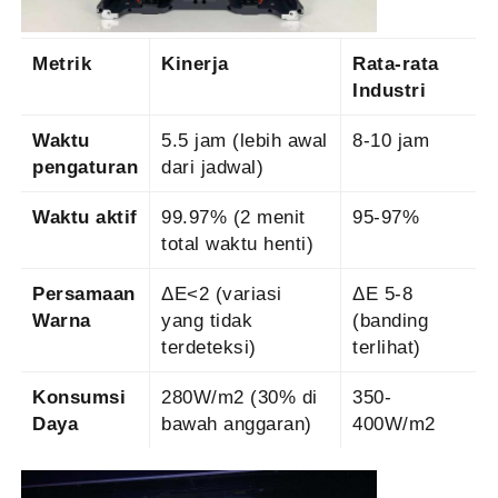
Metrik
Kinerja
Rata-rata
Industri
Waktu
5.5 jam (lebih awal
8-10 jam
pengaturan
dari jadwal)
Waktu aktif
99.97% (2 menit
95-97%
total waktu henti)
Persamaan
ΔE<2 (variasi
ΔE 5-8
Warna
yang tidak
(banding
terdeteksi)
terlihat)
Konsumsi
280W/m2 (30% di
350-
Daya
bawah anggaran)
400W/m2