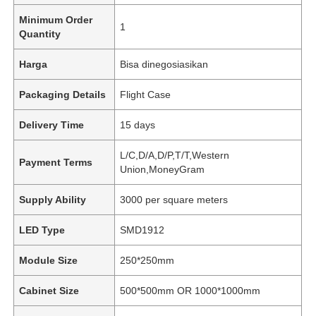
Minimum Order
1
Quantity
Harga
Bisa dinegosiasikan
Packaging Details
Flight Case
Delivery Time
15 days
L/C,D/A,D/P,T/T,Western
Payment Terms
Union,MoneyGram
Supply Ability
3000 per square meters
LED Type
SMD1912
Module Size
250*250mm
Cabinet Size
500*500mm OR 1000*1000mm