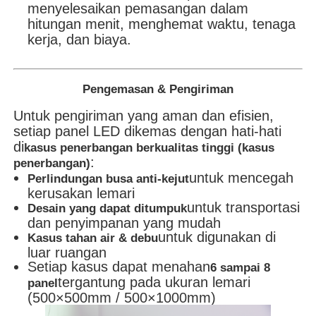
menyelesaikan pemasangan dalam
hitungan menit, menghemat waktu, tenaga
kerja, dan biaya.
Pengemasan & Pengiriman
Untuk pengiriman yang aman dan efisien,
setiap panel LED dikemas dengan hati-hati
di
kasus penerbangan berkualitas tinggi (kasus
:
penerbangan)
untuk mencegah
Perlindungan busa anti-kejut
kerusakan lemari
untuk transportasi
Desain yang dapat ditumpuk
dan penyimpanan yang mudah
untuk digunakan di
Kasus tahan air & debu
luar ruangan
Setiap kasus dapat menahan
6 sampai 8
tergantung pada ukuran lemari
panel
(500×500mm / 500×1000mm)