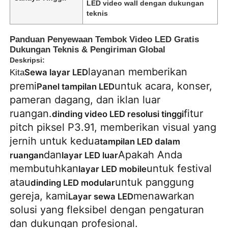
LED video wall dengan dukungan
teknis
Panduan Penyewaan Tembok Video LED Gratis
Dukungan Teknis & Pengiriman Global
Deskripsi:
layanan memberikan
Sewa layar LED
Kita
premi
untuk acara, konser,
Panel tampilan LED
pameran dagang, dan iklan luar
ruangan.
fitur
dinding video LED resolusi tinggi
pitch piksel P3.91, memberikan visual yang
jernih untuk kedua
tampilan LED dalam
dan
Apakah Anda
ruangan
layar LED luar
Rumah
membutuhkan
untuk festival
layar LED mobile
atau
untuk panggung
dinding LED modular
Produk
gereja, kami
menawarkan
Layar sewa LED
solusi yang fleksibel dengan pengaturan
dan dukungan profesional.
Video