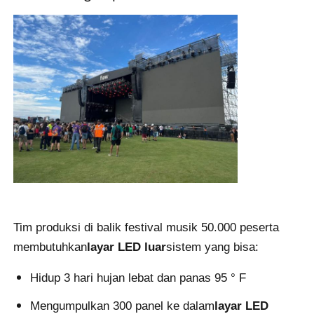
Pertunjukan VR
Tentang Kami
Tur Pabrik
Kontrol kualitas
Hubungi Kami
Tim produksi di balik festival musik 50.000 peserta
membutuhkan
layar LED luar
sistem yang bisa:
Berita
Hidup 3 hari hujan lebat dan panas 95 ° F
Mengumpulkan 300 panel ke dalam
layar LED
Kasus