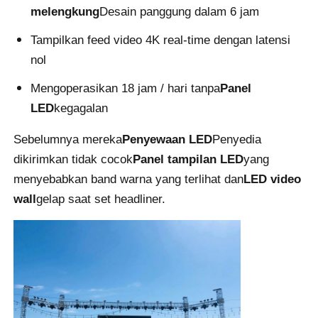
melengkung
Desain panggung dalam 6 jam
Minta Penawaran Harga
Tampilkan feed video 4K real-time dengan latensi
nol
Tampilan Dinding Video LED
Mengoperasikan 18 jam / hari tanpa
Panel
LED
kegagalan
Layar layar LED
Sebelumnya mereka
Penyewaan LED
Penyedia
dikirimkan tidak cocok
Panel tampilan LED
yang
layar dipimpin konser
menyebabkan band warna yang terlihat dan
LED video
wall
gelap saat set headliner.
Sewa layar LED panggung
Dinding video LED COB
Tampilan LED transparan