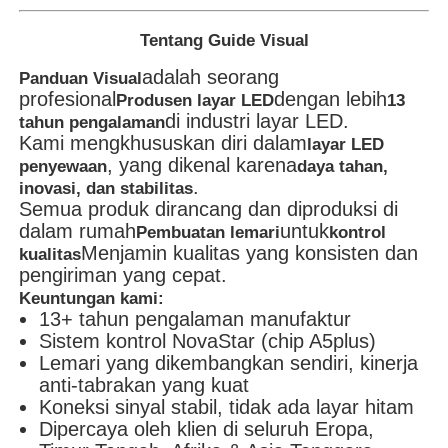
Tentang Guide Visual
adalah seorang
Panduan Visual
profesional
dengan lebih
Produsen layar LED
13
di industri layar LED.
tahun pengalaman
Kami mengkhususkan diri dalam
layar LED
, yang dikenal karena
penyewaan
daya tahan,
.
inovasi, dan stabilitas
Semua produk dirancang dan diproduksi di
dalam rumah
untuk
Pembuatan lemari
kontrol
Menjamin kualitas yang konsisten dan
kualitas
pengiriman yang cepat.
Keuntungan kami:
13+ tahun pengalaman manufaktur
Sistem kontrol NovaStar (chip A5plus)
Lemari yang dikembangkan sendiri, kinerja
anti-tabrakan yang kuat
Koneksi sinyal stabil, tidak ada layar hitam
Dipercaya oleh klien di seluruh Eropa,