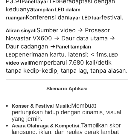
P3.91
Beradaptasi dengan
Panel layar LED
keduanya
tampilan LED dalam
Konferensi dan
festival.
ruangan
layar LED luar
Sumber video → Prosesor
Aliran sinyal:
Novastar VX600 → Daur data utama →
Daur cadangan →
Panel tampilan
penerimaan kartu. latensi: < 1ms.
LED
LED
memperbarui 7.680 kali/detik
video wall
tanpa kedip-kedip, tanpa lag, tanpa alasan.
Skenario Aplikasi
Membuat
Konser & Festival Musik:
pertunjukan hidup dengan dinamis, visual
yang jernih.
Tampilkan skor
Acara Olahraga & Kompetisi:
langsung, iklan, dan replay gerak lambat