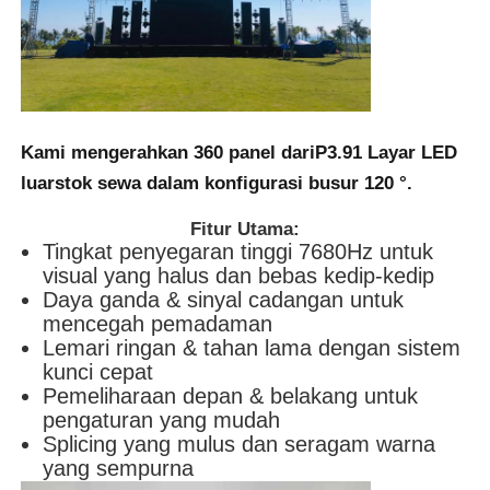
SMD LED Screen
Papan Tampilan LED Luar
Kami mengerahkan 360 panel dari
P3.91 Layar LED
luar
stok sewa dalam konfigurasi busur 120 °.
Papan reklame luar ruangan
Fitur Utama:
Tingkat penyegaran tinggi 7680Hz untuk
visual yang halus dan bebas kedip-kedip
Daya ganda & sinyal cadangan untuk
mencegah pemadaman
Lemari ringan & tahan lama dengan sistem
kunci cepat
Pemeliharaan depan & belakang untuk
pengaturan yang mudah
Splicing yang mulus dan seragam warna
yang sempurna