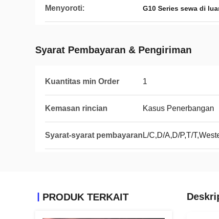
Menyoroti:
G10 Series sewa di lua
Syarat Pembayaran & Pengiriman
Kuantitas min Order
1
Kemasan rincian
Kasus Penerbangan
Syarat-syarat pembayaran
L/C,D/A,D/P,T/T,Wes
Deskri
PRODUK TERKAIT