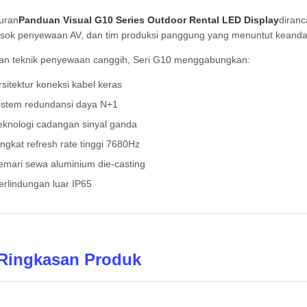
uran
Panduan Visual G10 Series Outdoor Rental LED Display
diranc
ok penyewaan AV, dan tim produksi panggung yang menuntut keandalan 
n teknik penyewaan canggih, Seri G10 menggabungkan:
rsitektur koneksi kabel keras
istem redundansi daya N+1
eknologi cadangan sinyal ganda
ingkat refresh rate tinggi 7680Hz
emari sewa aluminium die-casting
erlindungan luar IP65
 Ringkasan Produk