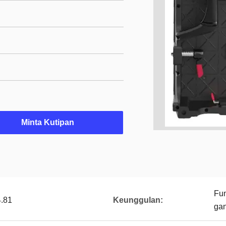
Minta Kutipan
Fun
4.81
Keunggulan:
gan