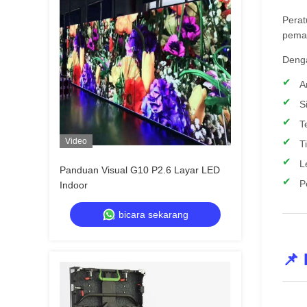
Perat
pemas
Denga
A
S
T
Video
T
L
Panduan Visual G10 P2.6 Layar LED
P
Indoor
bicara sekarang
📌