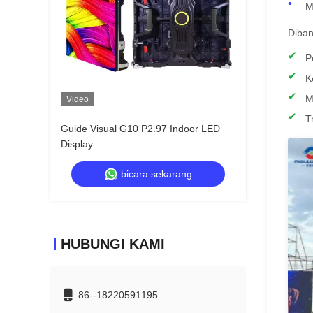
M
Diban
P
K
M
Video
T
Guide Visual G10 P2.97 Indoor LED
Display
bicara sekarang
HUBUNGI KAMI
86--18220591195