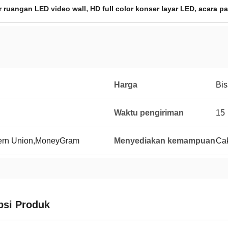
,
,
r ruangan LED video wall
HD full color konser layar LED
acara p
Harga
Bis
Waktu pengiriman
15
tern Union,MoneyGram
Menyediakan kemampuan
Ca
psi Produk