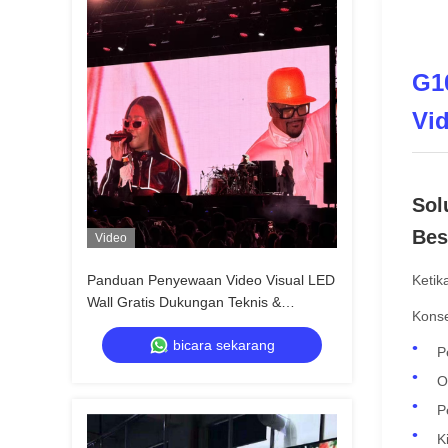
G1
Vi
Sol
Bes
Video
Panduan Penyewaan Video Visual LED
Ketik
Wall Gratis Dukungan Teknis &
Konse
Pengiriman Global
bicara sekarang
P
O
P
K