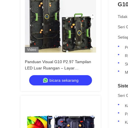
G10
Tidak
Seri 
Setia
P
Video
R
Panduan Visual G10 P2.97 Tampilan
S
LED Luar Ruangan – Layar
M
Penyewaan Kecerahan Tinggi untuk
bicara sekarang
Acara Luar Ruangan Ekstrim
Sist
Seri 
K
P
K