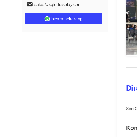
sales@sqleddisplay.com
bicara sekarang
Dir
Seri 
Kon