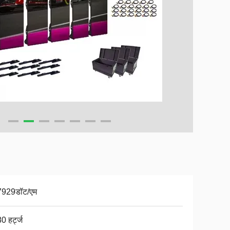
929डॉट/एम
0 हर्ट्ज