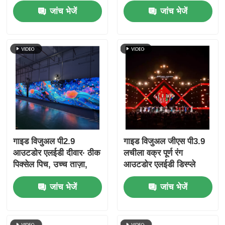
लिए तैयार प्रदर्शन
विज़ुअल परफॉर्मेंस
जांच भेजें
जांच भेजें
गाइड विजुअल पी2.9
गाइड विजुअल जीएस पी3.9
आउटडोर एलईडी दीवार∙ ठीक
लचीला वक्र पूर्ण रंग
पिक्सेल पिच, उच्च ताज़ा,
आउटडोर एलईडी डिस्प्ले
आश्चर्यजनक दृश्य
स्क्रीन IP65 रेटिंग
जांच भेजें
जांच भेजें