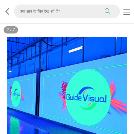
3
/
7