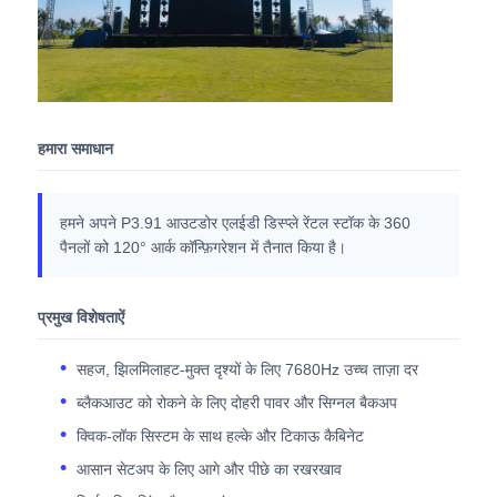
एसएमडी एलईडी स्क्रीन
आउटडोर एलईडी डिस्प्ले बोर्ड
हमारा समाधान
आउटडोर एलईडी बिलबोर्ड
हमने अपने P3.91 आउटडोर एलईडी डिस्प्ले रेंटल स्टॉक के 360
पैनलों को 120° आर्क कॉन्फ़िगरेशन में तैनात किया है।
प्रमुख विशेषताऐं
सहज, झिलमिलाहट-मुक्त दृश्यों के लिए 7680Hz उच्च ताज़ा दर
ब्लैकआउट को रोकने के लिए दोहरी पावर और सिग्नल बैकअप
क्विक-लॉक सिस्टम के साथ हल्के और टिकाऊ कैबिनेट
आसान सेटअप के लिए आगे और पीछे का रखरखाव