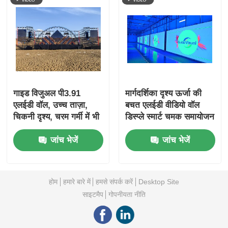
गाइड विजुअल पी3.91
मार्गदर्शिका दृश्य ऊर्जा की
एलईडी वॉल, उच्च ताज़ा,
बचत एलईडी वीडियो वॉल
चिकनी दृश्य, चरम गर्मी में भी
डिस्प्ले स्मार्ट चमक समायोजन
प्रदर्शन करता है, मंच के लिए
और खपत के साथ
जांच भेजें
जांच भेजें
तैयार है
होम
हमारे बारे में
हमसे संपर्क करें
Desktop Site
साइटमैप
गोपनीयता नीति