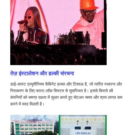
वीआर शो
हमारे बारे में
कारखाने का दौरा
तेज़ इंस्टालेशन और हल्की संरचना
गुणवत्ता नियंत्रण
डाई-कास्ट एल्यूमीनियम कैबिनेट हल्का और टिकाऊ है, जो त्वरित स्थापना और
निराकरण के लिए फास्ट-लॉक सिस्टम से सुसज्जित है। इससे किराये की
हमसे संपर्क करें
कंपनियों को समग्र दक्षता में सुधार करते हुए सेटअप समय और श्रम लागत कम
करने में मदद मिलती है।
समाचार
मामले