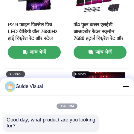
P2.9 फाइन पिक्सेल पिच
पी4 फुल कलर एलईडी
LED वीडियो वॉल 7680Hz
आउटडोर रेंटल स्क्रीन
हाई रिफ्रेश रेट और स्टेज
7680 हर्ट्ज रिफ्रेश रेट और
इवेंट के लिए डुअल पावर और
एचडी वीडियो वॉल डिस्प्ले के
जांच भेजें
जांच भेजें
सिग्नल बैकअप के साथ
लिए आईपी 65 वाटरप्रूफ के
साथ
Guide Visual
3:40 PM
Good day, what product are you looking 
for?
7680 हर्ट्ज ताज़ा दर IP65
गाइड विजुअल जीएस सीरीज