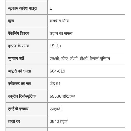
न्यूनतम आदेश मात्रा
1
मूल्य
बातचीत योग्य
पैकेजिंग विवरण
उड़ान का मामला
प्रसव के समय
15 दिन
भुगतान शर्तें
एल/सी, डी/ए, डी/पी, टी/टी, वेस्टर्न यूनियन
आपूर्ति की क्षमता
604-819
प्रोडक्ट का नाम
पी3.91
स्क्रीन रिसोल्यूटिक
65536 डॉट/एम²
एलईडी प्रकार
एसएमडी
ताज़ा दर
3840 हर्ट्ज