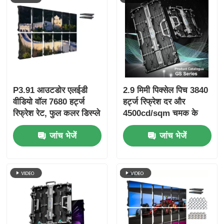
P3.91 आउटडोर एलईडी
2.9 मिमी पिक्सेल पिच 3840
वीडियो वॉल 7680 हर्ट्ज
हर्ट्ज रिफ्रेश दर और
रिफ्रेश रेट, फुल कलर डिस्प्ले
4500cd/sqm चमक के
और कॉन्सर्ट और स्टेज इवेंट्स
साथ हाई डेफिनिशन P2.9
जांच भेजें
जांच भेजें
के लिए IP65 सुरक्षा के साथ
इनडोर एलईडी वीडियो वॉल