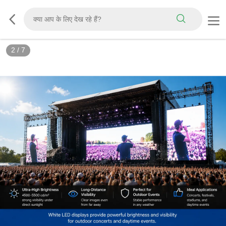
2
/
7