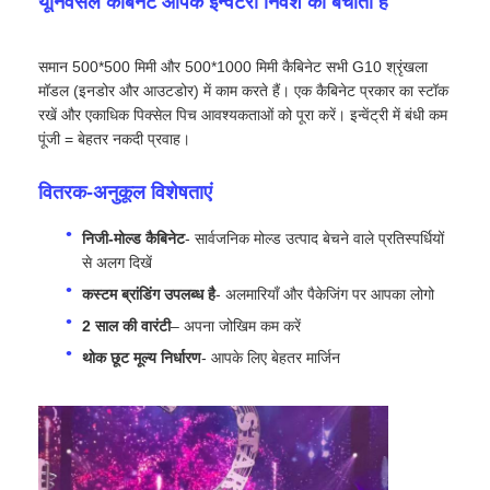
यूनिवर्सल कैबिनेट आपके इन्वेंटरी निवेश को बचाता है
एसएमडी एलईडी स्क्रीन
समान 500*500 मिमी और 500*1000 मिमी कैबिनेट सभी G10 श्रृंखला
मॉडल (इनडोर और आउटडोर) में काम करते हैं। एक कैबिनेट प्रकार का स्टॉक
रखें और एकाधिक पिक्सेल पिच आवश्यकताओं को पूरा करें। इन्वेंट्री में बंधी कम
आउटडोर एलईडी डिस्प्ले बोर्ड
पूंजी = बेहतर नकदी प्रवाह।
आउटडोर एलईडी बिलबोर्ड
वितरक-अनुकूल विशेषताएं
निजी-मोल्ड कैबिनेट
- सार्वजनिक मोल्ड उत्पाद बेचने वाले प्रतिस्पर्धियों
से अलग दिखें
कस्टम ब्रांडिंग उपलब्ध है
- अलमारियाँ और पैकेजिंग पर आपका लोगो
2 साल की वारंटी
– अपना जोखिम कम करें
थोक छूट मूल्य निर्धारण
- आपके लिए बेहतर मार्जिन