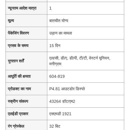
न्यूनतम आदेश मात्रा
1
मूल्य
बातचीत योग्य
पैकेजिंग विवरण
उड़ान का मामला
प्रसव के समय
15 दिन
एल/सी, डी/ए, डी/पी, टी/टी, वेस्टर्न यूनियन,
भुगतान शर्तें
मनीग्राम
आपूर्ति की क्षमता
604-819
प्रोडक्ट का नाम
P4.81 आउटडोर डिस्प्ले
स्क्रीन संकल्प
43264 डॉट/एम2
एलईडी प्रकार
एसएमडी 1921
रंग ग्रेस्केल
32 बिट