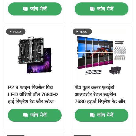
और कॉन्सर्ट और स्टेज इवेंट्स
साथ हाई डेफिनिशन P2.9
जांच भेजें
जांच भेजें
के लिए IP65 सुरक्षा के साथ
इनडोर एलईडी वीडियो वॉल
P2.9 फाइन पिक्सेल पिच
पी4 फुल कलर एलईडी
LED वीडियो वॉल 7680Hz
आउटडोर रेंटल स्क्रीन
हाई रिफ्रेश रेट और स्टेज
7680 हर्ट्ज रिफ्रेश रेट और
इवेंट के लिए डुअल पावर और
एचडी वीडियो वॉल डिस्प्ले के
जांच भेजें
जांच भेजें
सिग्नल बैकअप के साथ
लिए आईपी 65 वाटरप्रूफ के
साथ