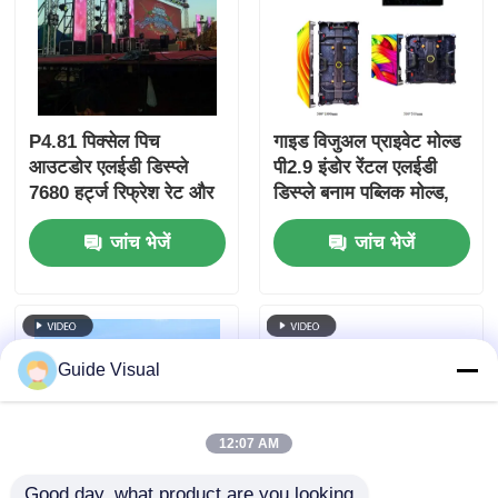
P4.81 पिक्सेल पिच
गाइड विजुअल प्राइवेट मोल्ड
आउटडोर एलईडी डिस्प्ले
पी2.9 इंडोर रेंटल एलईडी
7680 हर्ट्ज रिफ्रेश रेट और
डिस्प्ले बनाम पब्लिक मोल्ड,
IP65 वाटरप्रूफ के साथ
मजबूत कैबिनेट एंटी-कॉलिशन
जांच भेजें
जांच भेजें
किराए और घटनाओं के लिए
Guide Visual
12:07 AM
Good day, what product are you looking 