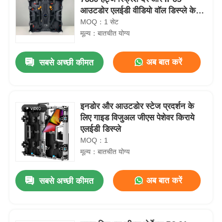
आउटडोर एलईडी वीडियो वॉल डिस्प्ले के
लिए वाटरप्रूफ के साथ
MOQ：1 सेट
मूल्य：बातचीत योग्य
अब बात करें
सबसे अच्छी कीमत
इनडोर और आउटडोर स्टेज प्रदर्शन के
लिए गाइड विजुअल जीएस पेशेवर किराये
एलईडी डिस्प्ले
MOQ：1
मूल्य：बातचीत योग्य
अब बात करें
सबसे अच्छी कीमत