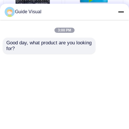
Guide Visual
3840Hz COB प्रोग्रामेबल
P1.2 इंटरैक्टिव COB Led
एलईडी स्क्रीन वीडियो वॉल
वीडियो वॉल कॉन्फ्रेंस रूम
0.62mm-1.2mm पिक्सेल
वीडियो दीवारों के लिए फाइन
3:00 PM
पिच
पिच पैनल
सबसे अच्छी कीमत
सबसे अच्छी कीमत
Good day, what product are you looking 
for?
अब बात करें
अब बात करें
और देखो
होम
हमारे बारे में
हमसे संपर्क करें
Desktop Site
साइटमैप
गोपनीयता नीति