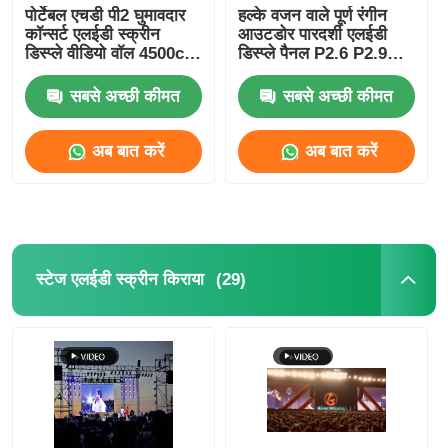
पोर्टेबल एचडी पी2 घुमावदार
हल्के वजन वाले पूर्ण रंगीन
कॉन्सर्ट एलईडी स्क्रीन
आउटडोर पारदर्शी एलईडी
डिस्प्ले वीडियो वॉल 4500cd-
डिस्प्ले पैनल P2.6 P2.9
5000cd
वाटरप्रूफ कस्टम
सबसे अच्छी कीमत
सबसे अच्छी कीमत
अब बात करें
अब बात करें
(29)
स्टेज एलईडी स्क्रीन किराया