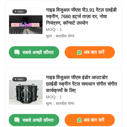
गाइड विजुअल जीएस पी3.91 रेंटल एलईडी
स्क्रीन, 7680 हर्ट्ज ताज़ा दर, नोवा
नियंत्रण, कॉन्सर्ट उपयोग
MOQ：1
मूल्य：बातचीत योग्य
अब बात करें
सबसे अच्छी कीमत
गाइड विजुअल जीएस इंडोर आउटडोर
एलईडी स्क्रीन रेंटल समाधान संगीत संगीत
घर
कार्यक्रमों के लिए
MOQ：1
मूल्य：बातचीत योग्य
उत्पादों
अब बात करें
सबसे अच्छी कीमत
बैकअप फुल कलर एलईडी डिजिटल डिस्प्ले बोर्ड हाई ब्राइटनेस P2.9 7680Hz
वीडियो