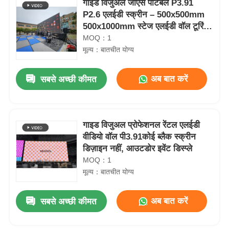
गाइड विजुअल जीएस पोर्टेबल P3.91
P2.6 एलईडी स्क्रीन – 500x500mm
500x1000mm स्टेज एलईडी वॉल टूरिंग
शो और संगीत समारोहों के लिए
MOQ：1
मूल्य：बातचीत योग्य
अब बात करें
सबसे अच्छी कीमत
गाइड विजुअल प्रोफेशनल रेंटल एलईडी
वीडियो वॉल पी3.91कोई ब्लैक स्क्रीन
डिज़ाइन नहीं, आउटडोर इवेंट डिस्प्ले
MOQ：1
मूल्य：बातचीत योग्य
अब बात करें
सबसे अच्छी कीमत