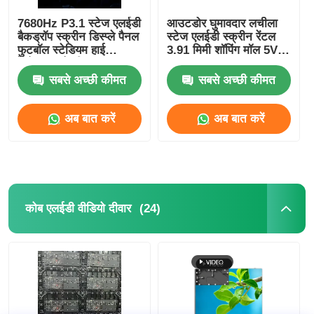
7680Hz P3.1 स्टेज एलईडी
आउटडोर घुमावदार लचीला
बैकड्रॉप स्क्रीन डिस्प्ले पैनल
स्टेज एलईडी स्क्रीन रेंटल
फुटबॉल स्टेडियम हाई
3.91 मिमी शॉपिंग मॉल 5V
रेजोल्यूशन के लिए
SDK
सबसे अच्छी कीमत
सबसे अच्छी कीमत
अब बात करें
अब बात करें
(24)
कोब एलईडी वीडियो दीवार