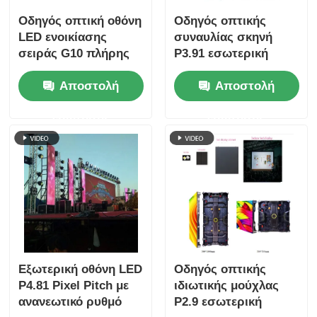
Οδηγός οπτική οθόνη
Οδηγός οπτικής
LED ενοικίασης
συναυλίας σκηνή
σειράς G10 πλήρης
P3.91 εσωτερική
εμβέλειας από P2.6
ενοικίαση LED οθόνη
Αποστολή
Αποστολή
έως P4.81,
για περιηγήσεις,
Αντικατάστατα
γρήγορη κλειδαριά
ερώτησης
ερώτησης
ντουλάπια
διπλό αντίγραφο
ασφαλείας
Εξωτερική οθόνη LED
Οδηγός οπτικής
P4.81 Pixel Pitch με
ιδιωτικής μούχλας
ανανεωτικό ρυθμό
P2.9 εσωτερική