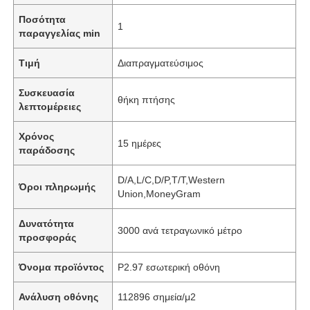
Ποσότητα
1
παραγγελίας min
Τιμή
Διαπραγματεύσιμος
Συσκευασία
θήκη πτήσης
λεπτομέρειες
Χρόνος
15 ημέρες
παράδοσης
D/A,L/C,D/P,T/T,Western
Όροι πληρωμής
Union,MoneyGram
Δυνατότητα
3000 ανά τετραγωνικό μέτρο
προσφοράς
Όνομα προϊόντος
P2.97 εσωτερική οθόνη
Ανάλυση οθόνης
112896 σημεία/μ2