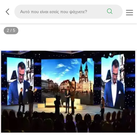
2
/
5