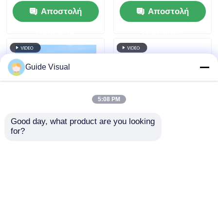
7680Hz και ανθεκτική
ενοικίαση LED
Αποστολή
Αποστολή
στο νερό IP65 για
οθόνης έναντι
ενοικίαση και
δημόσιας μούχλας,
ερώτησης
ερώτησης
εκδηλώσεις
ισχυρότερο ντουλάπι
αντισύγκρουσης
Guide Visual
5:08 PM
Good day, what product are you looking 
for?
Οδηγός Visual G10
Οδηγός οπτική G10
P4.81 Οθόνη LED
P4.81 Εξωτερική
εξωτερικού χώρου –
οθόνη LED
Ανθεκτική και
ενοικίασης
Αποστολή
Αποστολή
οικονομικά αποδοτική
οθόνη ενοικίασης για
ερώτησης
ερώτησης
διανομείς