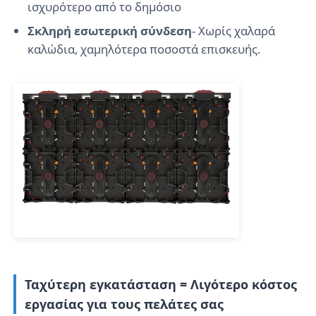
ισχυρότερο από το δημόσιο
Σκληρή εσωτερική σύνδεση
- Χωρίς χαλαρά
Ζητήστε μια προσφορά
καλώδια, χαμηλότερα ποσοστά επισκευής.
Οθόνη LED Video Wall
οθόνη οθόνης LED
Οθόνη των οδηγήσεων συναυλίας
Ενοικίαση οθόνης LED σκηνής
Cob LED Video Wall
Ταχύτερη εγκατάσταση = Λιγότερο κόστος
εργασίας για τους πελάτες σας
Διαφανής οθόνη LED