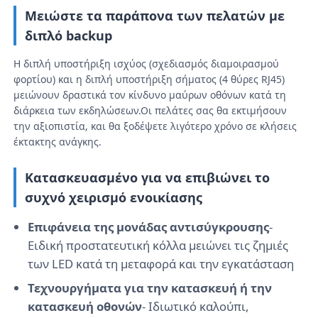
Μειώστε τα παράπονα των πελατών με
διπλό backup
Εκπομπή VR
Η διπλή υποστήριξη ισχύος (σχεδιασμός διαμοιρασμού
φορτίου) και η διπλή υποστήριξη σήματος (4 θύρες RJ45)
Σχετικά με εμάς
μειώνουν δραστικά τον κίνδυνο μαύρων οθόνων κατά τη
διάρκεια των εκδηλώσεων.Οι πελάτες σας θα εκτιμήσουν
την αξιοπιστία, και θα ξοδέψετε λιγότερο χρόνο σε κλήσεις
Ξενάγηση στο Εργοστάσιο
έκτακτης ανάγκης.
Κατασκευασμένο για να επιβιώνει το
Ποιοτικός έλεγχος
συχνό χειρισμό ενοικίασης
Επικοινωνήστε μαζί μας
Επιφάνεια της μονάδας αντισύγκρουσης
-
Ειδική προστατευτική κόλλα μειώνει τις ζημιές
των LED κατά τη μεταφορά και την εγκατάσταση
Ειδήσεις
Τεχνουργήματα για την κατασκευή ή την
κατασκευή οθονών
- Ιδιωτικό καλούπι,
Υποθέσεις