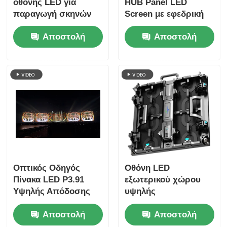
οθόνης LED για
HUB Panel LED
παραγωγή σκηνών
Screen με εφεδρική
και εκδηλώσεων από
ισχύ για ενοικίαση
Αποστολή
Αποστολή
οπτικό οδηγό
σκηνής και
εκδηλώσεων
ερώτησης
ερώτησης
Οπτικός Οδηγός
Οθόνη LED
Πίνακα LED P3.91
εξωτερικού χώρου
Υψηλής Απόδοσης
υψηλής
για Εκκλησία,
φωτεινότητας P3.91
Αποστολή
Αποστολή
Εκδήλωση και Οπτική
7680Hz για ενοικίαση,
Εμφάνιση Σκηνής
για εκδηλώσεις και