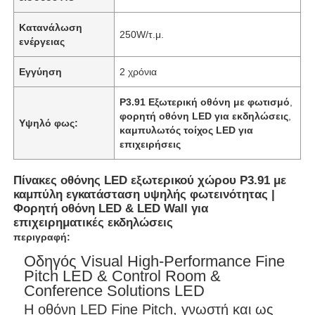
Κατανάλωση
250W/τ.μ.
Εκπομπή VR
ενέργειας
Εγγύηση
2 χρόνια
Σχετικά με εμάς
P3.91 Εξωτερική οθόνη με φωτισμό
,
φορητή οθόνη LED για εκδηλώσεις
,
Υψηλό φως:
Ξενάγηση στο Εργοστάσιο
καμπυλωτός τοίχος LED για
επιχειρήσεις
Ποιοτικός έλεγχος
Πίνακες οθόνης LED εξωτερικού χώρου P3.91 με
καμπύλη εγκατάσταση υψηλής φωτεινότητας |
Φορητή οθόνη LED & LED Wall για
Επικοινωνήστε μαζί μας
επιχειρηματικές εκδηλώσεις
περιγραφή:
Οδηγός Visual High-Performance Fine
Ειδήσεις
Pitch LED & Control Room &
Conference Solutions LED
Υποθέσεις
Η οθόνη LED Fine Pitch, γνωστή και ως