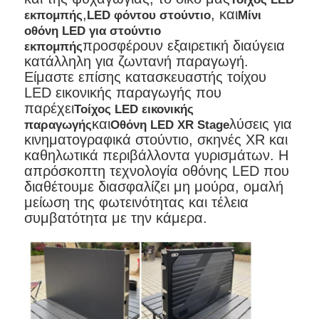
,
, και
εκπομπής
LED φόντου στούντιο
Μίνι
οθόνη LED για στούντιο
προσφέρουν εξαιρετική διαύγεια
εκπομπής
κατάλληλη για ζωντανή παραγωγή.
Είμαστε επίσης κατασκευαστής τοίχου
LED εικονικής παραγωγής που
παρέχει
Τοίχος LED εικονικής
και
λύσεις για
παραγωγής
Οθόνη LED XR Stage
κινηματογραφικά στούντιο, σκηνές XR και
καθηλωτικά περιβάλλοντα γυρισμάτων. Η
απρόσκοπτη τεχνολογία οθόνης LED που
διαθέτουμε διασφαλίζει μη μούρα, ομαλή
μείωση της φωτεινότητας και τέλεια
συμβατότητα με την κάμερα.