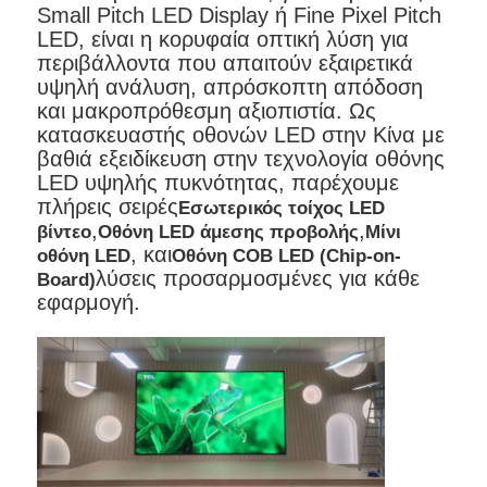
Small Pitch LED Display ή Fine Pixel Pitch
LED, είναι η κορυφαία οπτική λύση για
Ζητήστε μια προσφορά
περιβάλλοντα που απαιτούν εξαιρετικά
υψηλή ανάλυση, απρόσκοπτη απόδοση
και μακροπρόθεσμη αξιοπιστία. Ως
Οθόνη LED Video Wall
κατασκευαστής οθονών LED στην Κίνα με
βαθιά εξειδίκευση στην τεχνολογία οθόνης
LED υψηλής πυκνότητας, παρέχουμε
οθόνη οθόνης LED
πλήρεις σειρές
Εσωτερικός τοίχος LED
,
,
βίντεο
Οθόνη LED άμεσης προβολής
Μίνι
, και
οθόνη LED
Οθόνη COB LED (Chip-on-
Οθόνη των οδηγήσεων συναυλίας
λύσεις προσαρμοσμένες για κάθε
Board)
εφαρμογή.
Ενοικίαση οθόνης LED σκηνής
Cob LED Video Wall
Διαφανής οθόνη LED