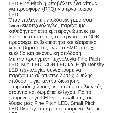
LED Fine Pitch ή υποβάλετε ένα αίτημα
για προσφορά (RFQ) για έργα τοίχου
LED.
Όταν επιλέγετε μεταξύ
Οθόνη LED COB
τεχνολογίες, παρέχουμε
έναντι SMD
καθοδήγηση από εμπειρογνώμονες με
βάση τις απαιτήσεις του έργου—το COB
προσφέρει ανθεκτικότητα και εξαιρετικά
λεπτό βήμα pixel, ενώ το SMD παρέχει
ευελιξία και οικονομική απόδοση.
Με την προηγμένη τεχνολογία Fine Pitch
LED, Mini LED, COB LED και High Density
LED τεχνολογία, συνεχίζουμε να
παρέχουμε αξιόπιστες λύσεις υψηλής
απόδοσης για κέντρα διοίκησης,
εταιρικούς χώρους, καταστήματα λιανικής,
στούντιο και δωμάτια ελέγχου. Για το
επόμενο έργο LED video wall σας, οι
λύσεις μας Fine Pitch LED, Small Pitch
LED Display και προσαρμοσμένες λύσεις