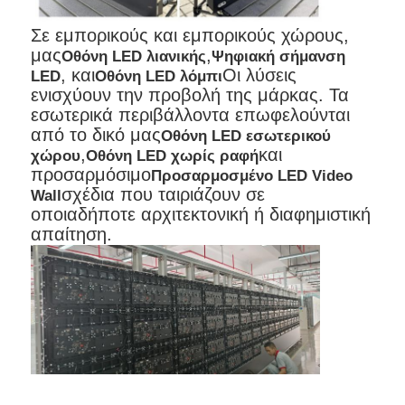
Σε εμπορικούς και εμπορικούς χώρους,
μας
,
Οθόνη LED λιανικής
Ψηφιακή σήμανση
, και
Οι λύσεις
LED
Οθόνη LED λόμπι
ενισχύουν την προβολή της μάρκας. Τα
εσωτερικά περιβάλλοντα επωφελούνται
από το δικό μας
Οθόνη LED εσωτερικού
,
και
χώρου
Οθόνη LED χωρίς ραφή
προσαρμόσιμο
Προσαρμοσμένο LED Video
σχέδια που ταιριάζουν σε
Wall
οποιαδήποτε αρχιτεκτονική ή διαφημιστική
απαίτηση.