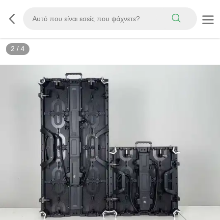
3
/
4