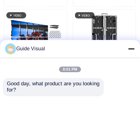
ερώτησης
ερώτησης
διαφήμιση
Guide Visual
8:01 PM
Pixel Pitch 2.6 Οθόνη
4μ X 3μ P2.6 P2.9
LED Εσωτερικού
P3.91 P4.81 Οθόνη
Good day, what product are you looking 
Χώρου με Ευρεία
LED Πίνακας LED
for?
Γωνία Θέασης και
Video Wall
Αποστολή
Αποστολή
Ομαλή Απόδοση
Εσωτερικού Χώρου
Εξωτερικού Χώρου
ερώτησης
ερώτησης
Ενοικίαση Σκηνής
Εκδήλωσης Φόντο
Αρχική Σελίδα
Περίπου εμείς
επαφή
Desktop Site
LED Οθόνη
Sitemap
Πολιτική μυστικότητας
Εξωτερικού Χώρου