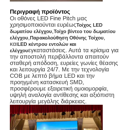
Περιγραφή προϊόντος
Εικόνα LED SMD
Οι οθόνες LED Fine Pitch μας
χρησιμοποιούνται ευρέως
Τοίχος LED
,
δωματίου ελέγχου
Τοίχο βίντεο του δωματίου
Εξωτερικό πίνακα οθόνης LED
,
,
ελέγχου
Παρακολούθηση Οθόνης Τοίχου
και
LED κέντρου εντολών και
εγκαταστάσεις. Αυτά τα κρίσιμα για
ελέγχου
Υπαίθριος πίνακας led
την αποστολή περιβάλλοντα απαιτούν
σταθερή απόδοση, ευρείες γωνίες θέασης
και λειτουργία 24/7. Με την τεχνολογία
COB με λεπτό βήμα LED και την
προηγμένη κατασκευή SMD,
προσφέρουμε εξαιρετική ομοιομορφία,
υψηλή αναλογία αντίθεσης και αξιόπιστη
λειτουργία μεγάλης διάρκειας.