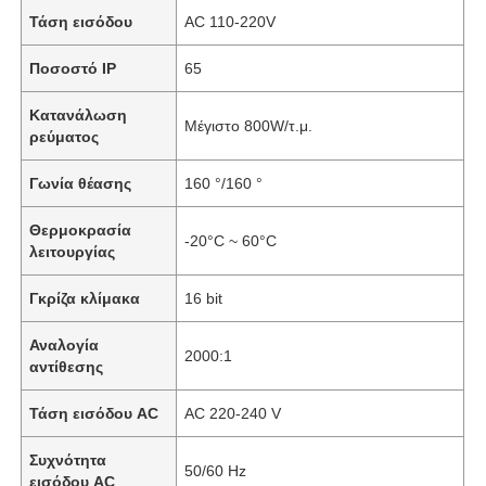
Τάση εισόδου
AC 110-220V
Ποσοστό IP
65
Κατανάλωση
Μέγιστο 800W/τ.μ.
ρεύματος
Γωνία θέασης
160 °/160 °
Θερμοκρασία
-20°C ~ 60°C
λειτουργίας
Γκρίζα κλίμακα
16 bit
Αρχική
Αναλογία
2000:1
αντίθεσης
Προϊόντα
Τάση εισόδου AC
AC 220-240 V
Συχνότητα
50/60 Hz
Βίντεο
εισόδου AC