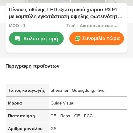
Πίνακες οθόνης LED εξωτερικού χώρου P3.91
με καμπύλη εγκατάσταση υψηλής φωτεινότητας
| Φορητή οθόνη LED & LED Wall για
MOQ：1
Τιμή：Διαπραγματεύσιμος
επιχειρηματικές εκδηλώσεις
Συνομιλία τώρα
Καλύτερη τιμή
Περιγραφή προϊόντων
Τόπος καταγωγής
Shenzhen, Guangdong, Κίνα
Μάρκα
Guide Visual
Πιστοποίηση
CE，Rohs，CE，FCC
Αριθμό μοντέλου
GS