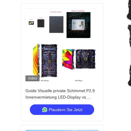
Video
Guide Visuelle private Schimmel P2.9
Innenvermietung LED-Display vs.
öffentliche Schimmel, stärkere
Plaudern Sie Jetzt
Schranke Anti-Kollision