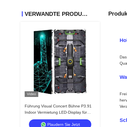
Produk
VERWANDTE PRODUKTE
Ho
Das 
Qua
Wa
Frei
Video
her
Führung Visual Concert Bühne P3.91
Ver
Indoor Vermietung LED-Display für
Touren, Quick Lock Dual Backup
Sc
Plaudern Sie Jetzt