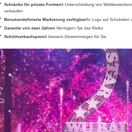
Schränke für private Formen
¢ Unterscheidung von Wettbewerbern, 
verkaufen
Benutzerdefinierte Markierung verfügbar
Ihr Logo auf Schränken
Garantie von zwei Jahren
Verringern Sie das Risiko
Schüttverkaufspreis
¢ bessere Gewinnmargen für Sie