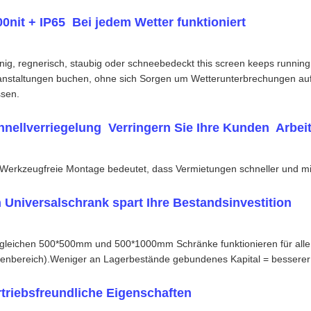
0nit + IP65 ️ Bei jedem Wetter funktioniert
nig, regnerisch, staubig oder schneebedeckt this screen keeps runnin
anstaltungen buchen, ohne sich Sorgen um Wetterunterbrechungen auf
sen.
nellverriegelung ️ Verringern Sie Ihre Kunden ️ Arbe
 Werkzeugfreie Montage bedeutet, dass Vermietungen schneller und mit
n Universalschrank spart Ihre Bestandsinvestition
 gleichen 500*500mm und 500*1000mm Schränke funktionieren für alle
enbereich).Weniger an Lagerbestände gebundenes Kapital = besserer
rtriebsfreundliche Eigenschaften