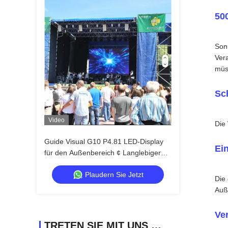
500
Son
Ver
müs
Sch
Video
Die
Guide Visual G10 P4.81 LED-Display
Ei
für den Außenbereich ¢ Langlebiger
und kostengünstiger Mietbildschirm für
Plaudern Sie Jetzt
Händler
Die
Auß
Ve
TRETEN SIE MIT UNS IN VERBINDUNG