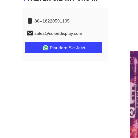
86--18220591195
sales@sqleddisplay.com
Plaudern Sie Jetzt