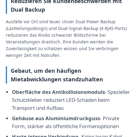
Reduzieren Sie Kundenbeschwerden mit
Dual Backup
VR Show
Ausfälle vor Ort sind teuer. Unser Dual-Power-Backup
(Lastteilungsdesign) und Dual-Signal-Backup (4 RJ45-Ports)
reduzieren das Risiko schwarzer Bildschirme bei
Über uns
Veranstaltungen drastisch. Ihre Kunden werden die
Zuverlässigkeit zu schätzen wissen und Sie verbringen
weniger Zeit mit Notrufen.
Werksbesichtigung
Gebaut, um den häufigen
Qualitätskontrolle
Mietabwicklungen standzuhalten
Oberfläche des Antikollisionsmoduls
- Spezieller
Kontakt
Schutzkleber reduziert LED-Schäden beim
Transport und Aufbau
Nachrichten
Gehäuse aus Aluminiumdruckguss
- Private
Form, stärker als öffentliche Formenoptionen
Fälle
Harte interne Verbindung
- Keine losen Kabel,