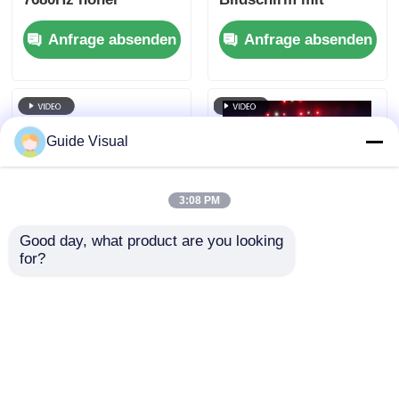
Erfrischungsrate und
7680Hz
Anfrage absenden
Anfrage absenden
Dual Power & Signal
Auffrischungsrate
Backup für
und IP65 Wasserdicht
Bühnenveranstaltungen
für HD Video
Wandbildschirm
Guide Visual
3:08 PM
Good day, what product are you looking 
for?
7680Hz
Guide Visual GS-
Auffrischungsrate
Serie P4.81
IP65 wasserdichte
Außenvermietung
LED-Videowand mit
LED-Display für
Anfrage absenden
Anfrage absenden
Druckguss-
Einstiegsniveau
Aluminium-Schrank
Vermietung, 5000nit
für professionelle
IP65 7680Hz CE