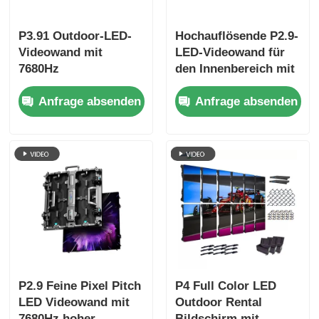
P3.91 Outdoor-LED-
Hochauflösende P2.9-
Videowand mit
LED-Videowand für
7680Hz
den Innenbereich mit
Erfrischungsrate,
2,9 mm Pixelabstand,
Anfrage absenden
Anfrage absenden
Farbbildschirm und
3840 Hz
IP65-Schutz für
Bildwiederholfrequenz
Konzerte und
und 4500 cd/m²
Bühnenveranstaltungen
Helligkeit
P2.9 Feine Pixel Pitch
P4 Full Color LED
LED Videowand mit
Outdoor Rental
7680Hz hoher
Bildschirm mit