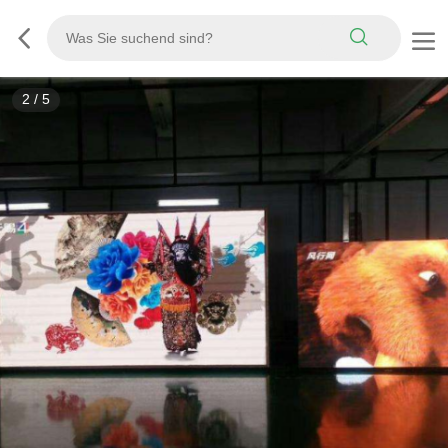
2
/
5