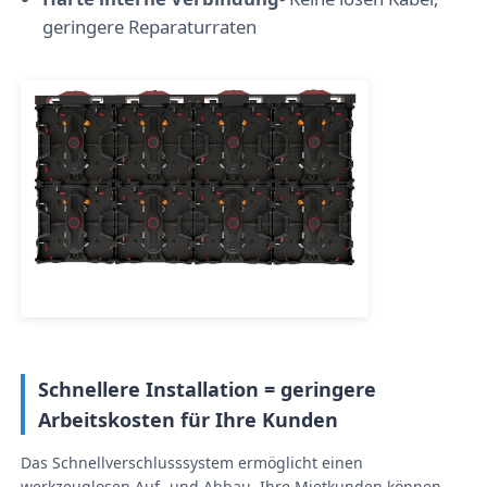
geringere Reparaturraten
Angebot anfordern
LED-Videowand-Display
LED -Anzeigebildschirm
Schirm des Konzert-LED
Vermietung von LED-Bildschirmen
Schnellere Installation = geringere
COB -LED -Videowand
Arbeitskosten für Ihre Kunden
Das Schnellverschlusssystem ermöglicht einen
Transparentes LED -Display
werkzeuglosen Auf- und Abbau. Ihre Mietkunden können