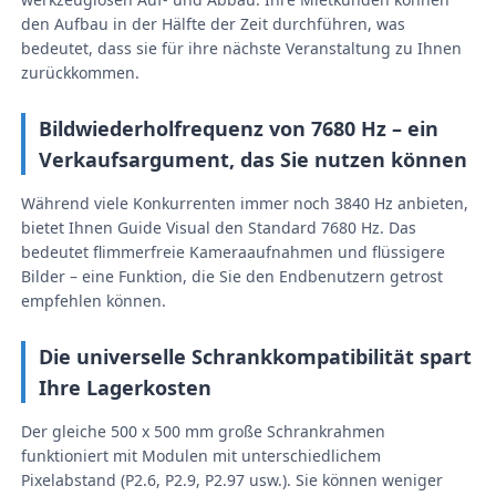
den Aufbau in der Hälfte der Zeit durchführen, was
bedeutet, dass sie für ihre nächste Veranstaltung zu Ihnen
SMD LED-Bildschirm
zurückkommen.
LED-Anzeigetafel für den Außenbereich
Bildwiederholfrequenz von 7680 Hz – ein
Verkaufsargument, das Sie nutzen können
LED-Werbetafel im Freien
Während viele Konkurrenten immer noch 3840 Hz anbieten,
bietet Ihnen Guide Visual den Standard 7680 Hz. Das
bedeutet flimmerfreie Kameraaufnahmen und flüssigere
Bilder – eine Funktion, die Sie den Endbenutzern getrost
empfehlen können.
Die universelle Schrankkompatibilität spart
Ihre Lagerkosten
Der gleiche 500 x 500 mm große Schrankrahmen
funktioniert mit Modulen mit unterschiedlichem
Pixelabstand (P2.6, P2.9, P2.97 usw.). Sie können weniger