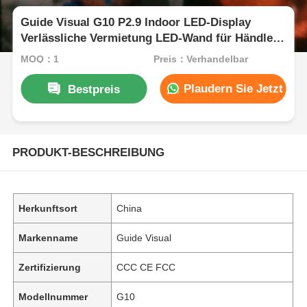
Guide Visual G10 P2.9 Indoor LED-Display
Verlässliche Vermietung LED-Wand für Händler
und Wiederverkäufer
MOQ：1
Preis：Verhandelbar
Plaudern Sie Jetzt
Bestpreis
PRODUKT-BESCHREIBUNG
Herkunftsort
China
Markenname
Guide Visual
Zertifizierung
CCC CE FCC
Modellnummer
G10