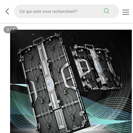
3
/
7