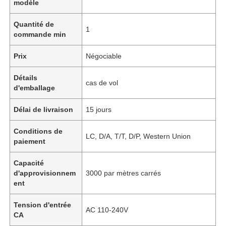
modèle
Quantité de
1
commande min
Prix
Négociable
Détails
cas de vol
d'emballage
Délai de livraison
15 jours
Conditions de
LC, D/A, T/T, D/P, Western Union
paiement
Capacité
d'approvisionnem
3000 par mètres carrés
ent
Tension d'entrée
AC 110-240V
CA