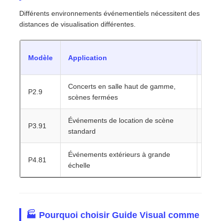
Différents environnements événementiels nécessitent des
distances de visualisation différentes.
Dist
Modèle
Application
rec
Concerts en salle haut de gamme,
P2.9
2 à 
scènes fermées
Événements de location de scène
P3.91
5 à 
standard
Événements extérieurs à grande
P4.81
10 m
échelle
🏭 Pourquoi choisir Guide Visual comme