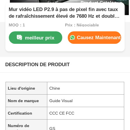
Mur vidéo LED P2.9 à pas de pixel fin avec taux
de rafraîchissement élevé de 7680 Hz et double
alimentation et sauvegarde du signal pour les
MOQ：1
Prix：Négociable
événements sur scène
Causez Maintenant
meilleur prix
DESCRIPTION DE PRODUIT
Lieu d'origine
Chine
Nom de marque
Guide Visual
Certification
CCC CE FCC
Numéro de
GS