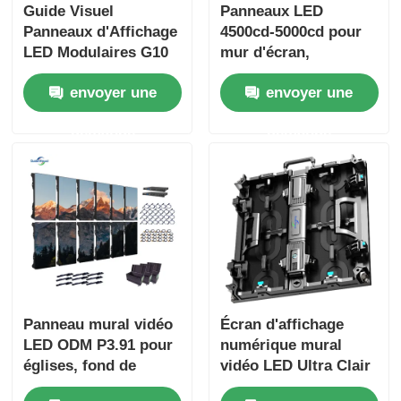
Guide Visuel
Panneaux LED
Panneaux d'Affichage
4500cd-5000cd pour
LED Modulaires G10
mur d'écran,
Écran LED
affichage numérique
envoyer une
envoyer une
Personnalisé pour
pour la publicité
Intérieur et Extérieur
extérieure
demande
demande
Panneau mural vidéo
Écran d'affichage
LED ODM P3.91 pour
numérique mural
églises, fond de
vidéo LED Ultra Clair
scène, 800W
5000 nits P2.9 P3.9