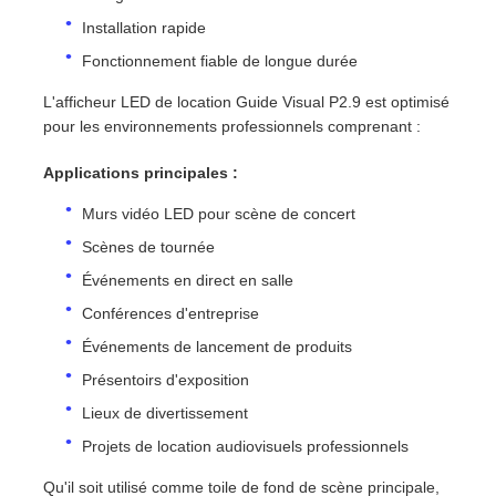
Installation rapide
Demander un devis
Fonctionnement fiable de longue durée
L'afficheur LED de location Guide Visual P2.9 est optimisé
pour les environnements professionnels comprenant :
Affichage de mur vidéo LED
Applications principales :
écran d'affichage LED
Murs vidéo LED pour scène de concert
Scènes de tournée
Écran du concert LED
Événements en direct en salle
Conférences d'entreprise
Location d'écrans à LED
Événements de lancement de produits
Présentoirs d'exposition
Mur vidéo LED COB
Lieux de divertissement
Projets de location audiovisuels professionnels
Affichage LED transparent
Qu'il soit utilisé comme toile de fond de scène principale,