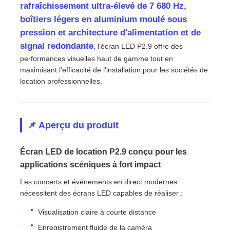
rafraîchissement ultra-élevé de 7 680 Hz,
boîtiers légers en aluminium moulé sous
Spectacle de réalité virtuelle
pression et architecture d'alimentation et de
signal redondante
, l'écran LED P2.9 offre des
performances visuelles haut de gamme tout en
À propos de nous
maximisant l'efficacité de l'installation pour les sociétés de
location professionnelles.
Visite de l'usine
📌 Aperçu du produit
Contrôle de qualité
Écran LED de location P2.9 conçu pour les
Nous contacter
applications scéniques à fort impact
Les concerts et événements en direct modernes
Nouvelles
nécessitent des écrans LED capables de réaliser :
Visualisation claire à courte distance
Cas
Enregistrement fluide de la caméra