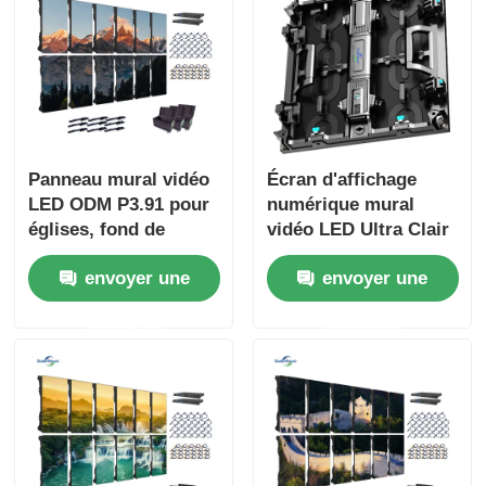
Panneau mural vidéo
Écran d'affichage
LED ODM P3.91 pour
numérique mural
églises, fond de
vidéo LED Ultra Clair
scène, 800W
5000 nits P2.9 P3.9
envoyer une
envoyer une
pour centre
commercial
demande
demande