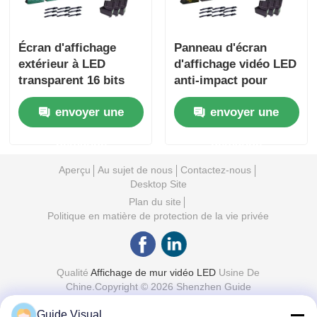
Écran d'affichage
Panneau d'écran
extérieur à LED
d'affichage vidéo LED
transparent 16 bits
anti-impact pour
pour expositions et
événements en
envoyer une
envoyer une
spectacles en
extérieur 110V 1000
intérieur
nits
demande
demande
Aperçu
Au sujet de nous
Contactez-nous
Desktop Site
Plan du site
Politique en matière de protection de la vie privée
Qualité
Affichage de mur vidéo LED
Usine De
Chine.Copyright © 2026 Shenzhen Guide
Technology Co., Ltd. All Rights Reserved.
Guide Visual