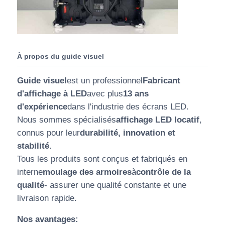
À propos du guide visuel
Guide visuel
est un professionnel
Fabricant
d'affichage à LED
avec plus
13 ans
d'expérience
dans l'industrie des écrans LED.
Nous sommes spécialisés
affichage LED locatif
,
connus pour leur
durabilité, innovation et
stabilité
.
Tous les produits sont conçus et fabriqués en
interne
moulage des armoires
à
contrôle de la
qualité
- assurer une qualité constante et une
livraison rapide.
Nos avantages: