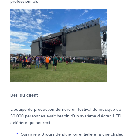
professionnels.
Demander un devis
Affichage de mur vidéo LED
écran d'affichage LED
Écran du concert LED
Location d'écrans à LED
Défi du client
L'équipe de production derrière un festival de musique de
Mur vidéo LED COB
50 000 personnes avait besoin d'un système d'écran LED
extérieur qui pourrait:
Affichage LED transparent
Survivre à 3 jours de pluie torrentielle et à une chaleur