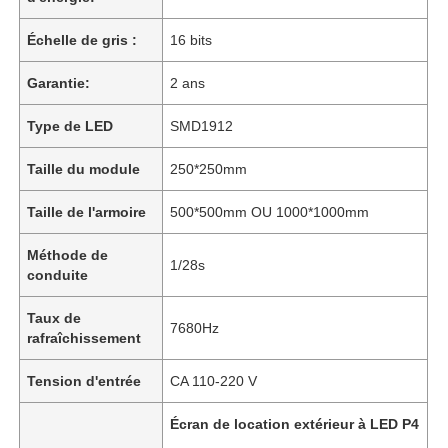
Échelle de gris :
16 bits
Garantie:
2 ans
Type de LED
SMD1912
Taille du module
250*250mm
Taille de l'armoire
500*500mm OU 1000*1000mm
Méthode de
1/28s
conduite
Accueil
Taux de
7680Hz
rafraîchissement
Produits
Tension d'entrée
CA 110-220 V
Écran de location extérieur à LED P4
Vidéos
,