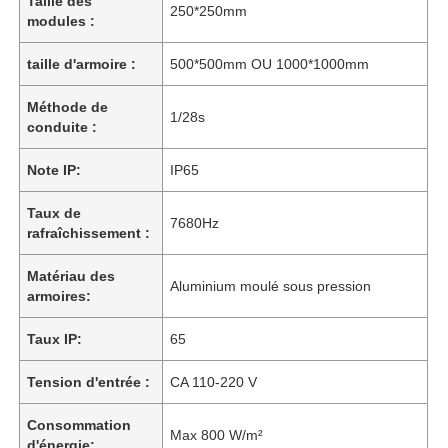
Taille des
250*250mm
modules :
taille d'armoire :
500*500mm OU 1000*1000mm
Méthode de
1/28s
conduite :
Note IP:
IP65
Taux de
7680Hz
rafraîchissement :
Matériau des
Aluminium moulé sous pression
armoires:
Taux IP:
65
Tension d'entrée :
CA 110-220 V
Consommation
Max 800 W/m²
d'énergie: