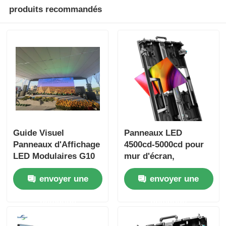
produits recommandés
Guide Visuel
Panneaux LED
Panneaux d'Affichage
4500cd-5000cd pour
LED Modulaires G10
mur d'écran,
Écran LED
affichage numérique
envoyer une
envoyer une
Personnalisé pour
pour la publicité
Intérieur et Extérieur
extérieure
demande
demande