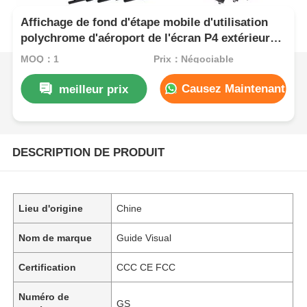
Affichage de fond d'étape mobile d'utilisation
polychrome d'aéroport de l'écran P4 extérieur
de location de LED HD
MOQ：1
Prix：Négociable
Causez Maintenant
meilleur prix
DESCRIPTION DE PRODUIT
Lieu d'origine
Chine
Nom de marque
Guide Visual
Certification
CCC CE FCC
Numéro de
GS