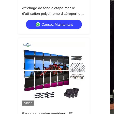
Affichage de fond d'étape mobile
d'utilisation polychrome d'aéroport de
l'écran P4 extérieur de location de LED
Causez Maintenant
HD
Vidéo
Écran de location extérieur LED