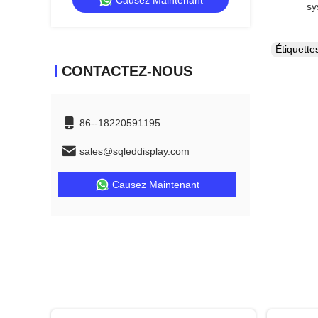
Causez Maintenant
sans écran noir CE
sy
Étiquett
CONTACTEZ-NOUS
86--18220591195
sales@sqleddisplay.com
Causez Maintenant