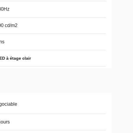
80Hz
00 cd/m2
ns
ED à étage clair
gociable
jours