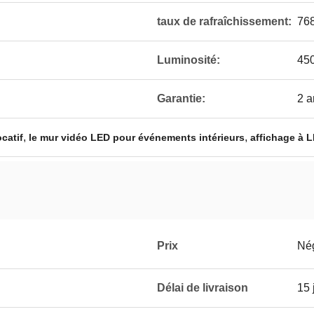
taux de rafraîchissement:
76
Luminosité:
45
Garantie:
2 a
,
,
catif
le mur vidéo LED pour événements intérieurs
affichage à L
Prix
Né
Délai de livraison
15 