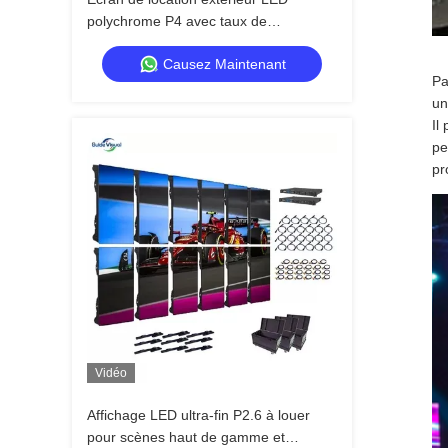
polychrome P4 avec taux de
rafraîchissement de 7680 Hz et
Causez Maintenant
étanchéité IP65 pour affichage mural
Pa
vidéo HD
un
Il
pe
pr
Vidéo
Affichage LED ultra-fin P2.6 à louer
pour scènes haut de gamme et