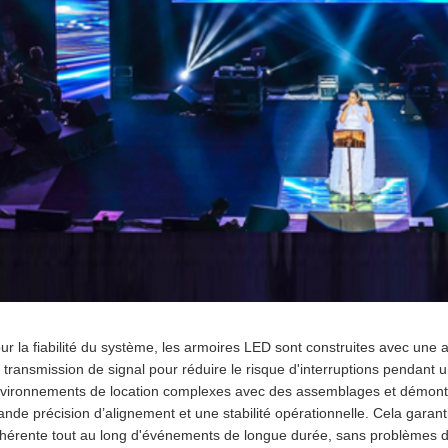
ur la fiabilité du système, les armoires LED sont construites avec une ar
 transmission de signal pour réduire le risque d'interruptions pendan
vironnements de location complexes avec des assemblages et démonta
ande précision d’alignement et une stabilité opérationnelle. Cela garant
hérente tout au long d'événements de longue durée, sans problèmes d'