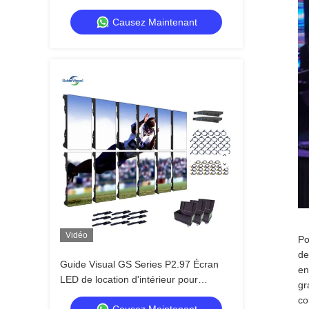
événements intérieurs avec visuels
Causez Maintenant
cristallins
Vidéo
Po
de
Guide Visual GS Series P2.97 Écran
en
LED de location d'intérieur pour
gr
événements d'exposition, 7680 Hz
co