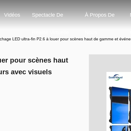
Vidéos
Spectacle De
À Propos De
Réalité Virtuelle
Nous
ichage LED ultra-fin P2.6 à louer pour scènes haut de gamme et événeme
ouer pour scènes haut
rs avec visuels