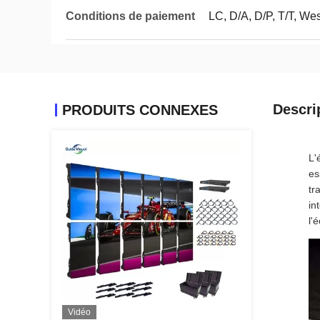
Conditions de paiement
LC, D/A, D/P, T/T, We
Descri
PRODUITS CONNEXES
L'
es
tr
in
l'
Vidéo