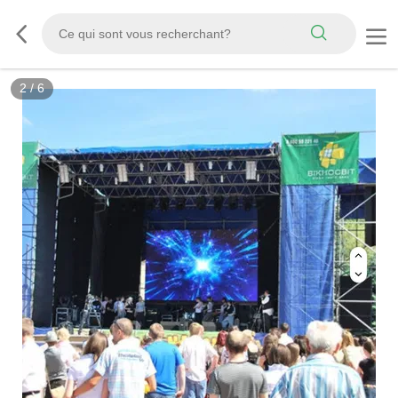
2
/
6