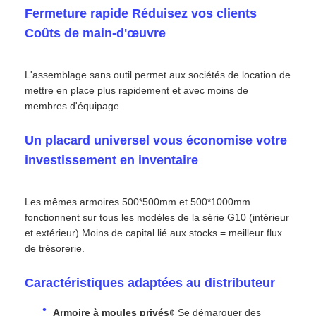
Fermeture rapide Réduisez vos clients
Coûts de main-d'œuvre
Écran LED SMD
L'assemblage sans outil permet aux sociétés de location de
Panneau d'affichage extérieur à LED
mettre en place plus rapidement et avec moins de
membres d'équipage.
Panneau d'affichage led extérieur
Un placard universel vous économise votre
investissement en inventaire
Les mêmes armoires 500*500mm et 500*1000mm
fonctionnent sur tous les modèles de la série G10 (intérieur
et extérieur).Moins de capital lié aux stocks = meilleur flux
de trésorerie.
Caractéristiques adaptées au distributeur
Armoire à moules privés
¢ Se démarquer des