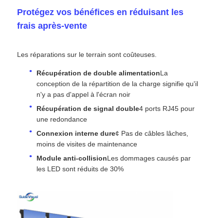
Protégez vos bénéfices en réduisant les
frais après-vente
Spectacle de réalité virtuelle
Les réparations sur le terrain sont coûteuses.
À propos de nous
Récupération de double alimentation
La
conception de la répartition de la charge signifie qu'il
Visite de l'usine
n'y a pas d'appel à l'écran noir
Récupération de signal double
4 ports RJ45 pour
une redondance
Contrôle de qualité
Connexion interne dure
¢ Pas de câbles lâches,
moins de visites de maintenance
Nous contacter
Module anti-collision
Les dommages causés par
les LED sont réduits de 30%
Nouvelles
Cas