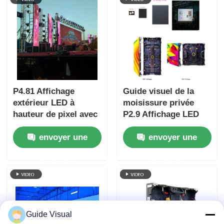
P4.81 Affichage
Guide visuel de la
extérieur LED à
moisissure privée
hauteur de pixel avec
P2.9 Affichage LED
taux de
de location à
envoyer une
envoyer une
rafraîchissement de
l'intérieur par rapport
7680 Hz et étanche
à la moisissure
demande
demande
IP65 pour location et
publique, anti-
événements
collision de l'armoire
plus forte
Guide Visual