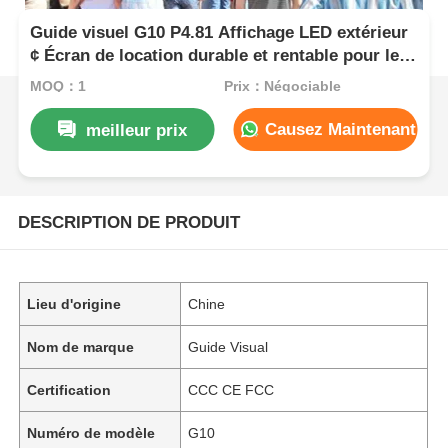
Guide visuel G10 P4.81 Affichage LED extérieur
¢ Écran de location durable et rentable pour les
distributeurs
MOQ：1
Prix：Négociable
Causez Maintenant
meilleur prix
DESCRIPTION DE PRODUIT
Lieu d'origine
Chine
Nom de marque
Guide Visual
Certification
CCC CE FCC
Numéro de modèle
G10