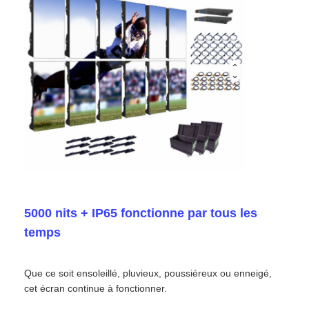
Demander un devis
Affichage de mur vidéo LED
écran d'affichage LED
Écran du concert LED
Location d'écrans à LED
5000 nits + IP65 fonctionne par tous les
temps
Mur vidéo LED COB
Que ce soit ensoleillé, pluvieux, poussiéreux ou enneigé,
cet écran continue à fonctionner.
Affichage LED transparent