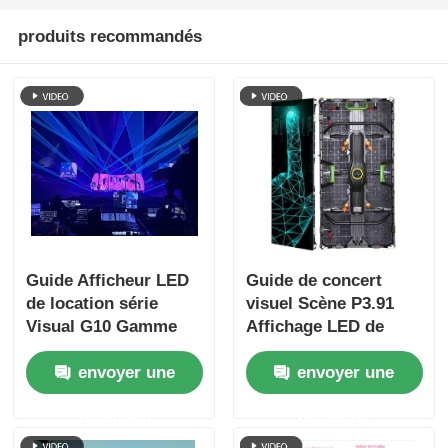
produits recommandés
Guide Afficheur LED
Guide de concert
de location série
visuel Scène P3.91
Visual G10 Gamme
Affichage LED de
complète P2.6 à
location intérieure
envoyer une
envoyer une
P4.81, armoires
pour les visites,
interchangeables
double sauvegarde à
demande
demande
verrouillage rapide