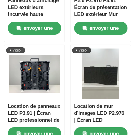
Panneaux d'affichage
P2.6 P2.976 P3.91
LED extérieurs
Écran de présentation
incurvés haute
LED extérieur Mur
luminosité P3.91 |
vidéo
envoyer une
envoyer une
Écran LED portable et
mur LED pour
demande
demande
événements
professionnels
Location de panneaux
Location de mur
LED P3.91 | Écran
d'images LED P2.976
LED professionnel de
| Écran LED
scène pour églises et
performant pour
envoyer une
envoyer une
événements
concerts