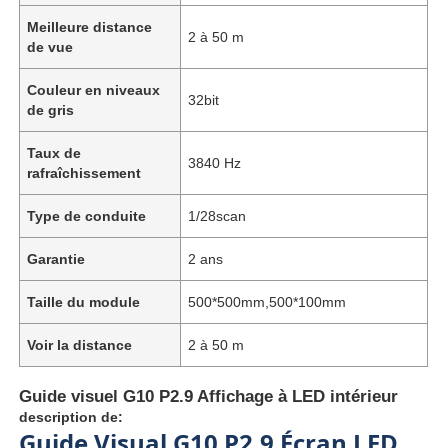
Meilleure distance
2 à 50 m
de vue
Couleur en niveaux
32bit
de gris
Taux de
3840 Hz
rafraîchissement
Type de conduite
1/28scan
Garantie
2 ans
Taille du module
500*500mm,500*100mm
Voir la distance
2 à 50 m
Guide visuel G10 P2.9 Affichage à LED intérieur
description de:
Guide Visual G10 P2.9 Écran LED