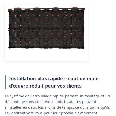
Demander un devis
Affichage de mur vidéo LED
écran d'affichage LED
Écran du concert LED
Installation plus rapide = coût de main-
Location d'écrans à LED
d'œuvre réduit pour vos clients
Mur vidéo LED COB
Le système de verrouillage rapide permet un montage et un
démontage sans outil. Vos clients locataires peuvent
s'installer en deux fois moins de temps, ce qui signifie qu'ils
Affichage LED transparent
reviendront vers vous pour leur prochain événement.