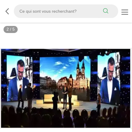
2
/
5