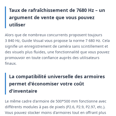
Taux de rafraîchissement de 7680 Hz – un
Écran LED SMD
argument de vente que vous pouvez
utiliser
Panneau d'affichage extérieur à LED
Alors que de nombreux concurrents proposent toujours
3 840 Hz, Guide Visual vous propose la norme 7 680 Hz. Cela
Panneau d'affichage led extérieur
signifie un enregistrement de caméra sans scintillement et
des visuels plus fluides, une fonctionnalité que vous pouvez
promouvoir en toute confiance auprès des utilisateurs
finaux.
La compatibilité universelle des armoires
permet d'économiser votre coût
d'inventaire
Le même cadre d'armoire de 500*500 mm fonctionne avec
différents modules à pas de pixels (P2.6, P2.9, P2.97, etc.).
Vous pouvez stocker moins d'armoires tout en offrant plus