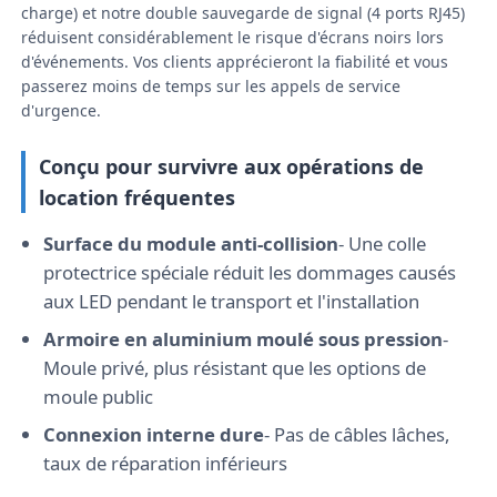
charge) et notre double sauvegarde de signal (4 ports RJ45)
réduisent considérablement le risque d'écrans noirs lors
d'événements. Vos clients apprécieront la fiabilité et vous
Spectacle de réalité virtuelle
passerez moins de temps sur les appels de service
d'urgence.
À propos de nous
Conçu pour survivre aux opérations de
location fréquentes
Visite de l'usine
Surface du module anti-collision
- Une colle
protectrice spéciale réduit les dommages causés
Contrôle de qualité
aux LED pendant le transport et l'installation
Armoire en aluminium moulé sous pression
-
Nous contacter
Moule privé, plus résistant que les options de
moule public
Nouvelles
Connexion interne dure
- Pas de câbles lâches,
taux de réparation inférieurs
Cas