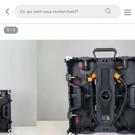
3
/
4