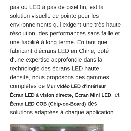
pas ou LED à pas de pixel fin, est la
solution visuelle de pointe pour les
Demander un devis
environnements qui exigent une très haute
résolution, des performances sans faille et
Affichage de mur vidéo LED
une fiabilité à long terme. En tant que
fabricant d'écrans LED en Chine, doté
écran d'affichage LED
d'une expertise approfondie dans la
technologie des écrans LED haute
Écran du concert LED
densité, nous proposons des gammes
complètes de
,
Mur vidéo LED d'intérieur
Location d'écrans à LED
,
, et
Écran LED à vision directe
Écran Mini LED
des
Écran LED COB (Chip-on-Board)
Mur vidéo LED COB
solutions adaptées à chaque application.
Affichage LED transparent