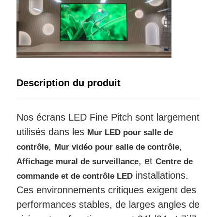
Écran LED SMD
Panneau d'affichage extérieur à LED
Description du produit
Panneau d'affichage led extérieur
Nos écrans LED Fine Pitch sont largement
utilisés dans les
Mur LED pour salle de
,
,
contrôle
Mur vidéo pour salle de contrôle
, et
Affichage mural de surveillance
Centre de
installations.
commande et de contrôle LED
Ces environnements critiques exigent des
performances stables, de larges angles de