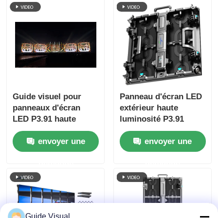
Guide visuel pour
Panneau d'écran LED
panneaux d'écran
extérieur haute
LED P3.91 haute
luminosité P3.91
performance pour
7680Hz pour la
envoyer une
envoyer une
églises, événements
location d'écrans lors
et affichage visuel
d'événements et de
demande
demande
sur scène
publicités
Guide Visual