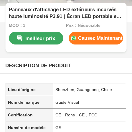
Panneaux d'affichage LED extérieurs incurvés
haute luminosité P3.91 | Écran LED portable et
mur LED pour événements professionnels
MOQ：1
Prix：Négociable
Causez Maintenant
meilleur prix
DESCRIPTION DE PRODUIT
Lieu d'origine
Shenzhen, Guangdong, Chine
Nom de marque
Guide Visual
Certification
CE，Rohs，CE，FCC
Numéro de modèle
GS