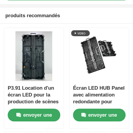
produits recommandés
P3.91 Location d'un
Écran LED HUB Panel
écran LED pour la
avec alimentation
production de scènes
redondante pour
et d'événements à
location de scène et
envoyer une
envoyer une
partir d'un guide
d'événements
visuel
demande
demande