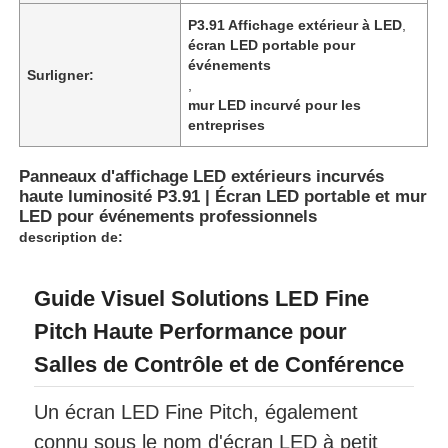
P3.91 Affichage extérieur à LED
,
écran LED portable pour
Spectacle de réalité virtuelle
événements
Surligner:
,
mur LED incurvé pour les
À propos de nous
entreprises
Panneaux d'affichage LED extérieurs incurvés
Visite de l'usine
haute luminosité P3.91 | Écran LED portable et mur
LED pour événements professionnels
description de:
Contrôle de qualité
Guide Visuel Solutions LED Fine
Nous contacter
Pitch Haute Performance pour
Salles de Contrôle et de Conférence
Nouvelles
Un écran LED Fine Pitch, également
Cas
connu sous le nom d'écran LED à petit