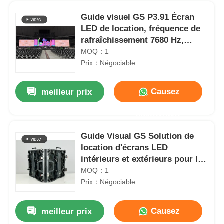
Guide visuel GS P3.91 Écran
LED de location, fréquence de
rafraîchissement 7680 Hz,
contrôle Nova, utilisation en
MOQ：1
concert
Prix：Négociable
Causez
meilleur prix
Maintenant
Guide Visual GS Solution de
location d'écrans LED
Accueil
intérieurs et extérieurs pour les
concerts de musique
MOQ：1
Prix：Négociable
Produits
Causez
meilleur prix
Vidéos
Panneau d'affichage numérique LED couleur complète de secours haute luminosité P2.9 7680Hz