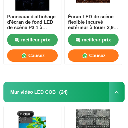
Panneaux d'affichage
Écran LED de scène
d'écran de fond LED
flexible incurvé
de scène P3.1 à
extérieur à louer 3,91
7680Hz pour stade de
mm Centres
football haute
commerciaux 5V SDK
meilleur prix
meilleur prix
résolution
Causez
Causez
Maintenant
Maintenant
(24)
Mur vidéo LED COB