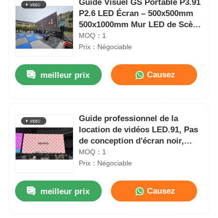
Guide Visuel GS Portable P3.91
P2.6 LED Écran – 500x500mm
500x1000mm Mur LED de Scène
pour Spectacles en Tournée &
MOQ：1
Festivals de Musique
Prix：Négociable
Causez
meilleur prix
Maintenant
Guide professionnel de la
location de vidéos LED.91, Pas
de conception d'écran noir,
affichage d'événement en plein
MOQ：1
air
Prix：Négociable
Causez
meilleur prix
Maintenant