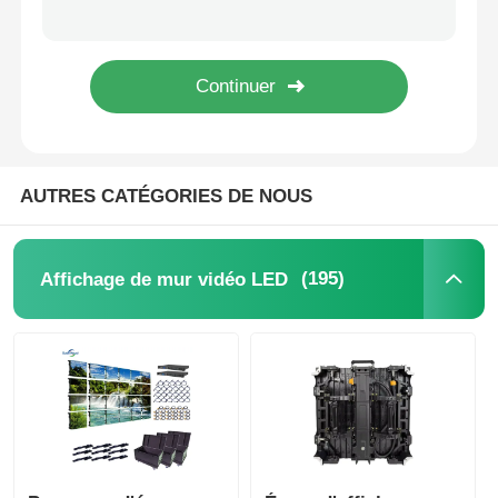
Solutions d'affichage LED étanches certifiées FCC pour événements 500mm*1000mm
Demander un devis
Panneaux d'écran vidéo LED périmétriques RGB à verrouillage rapide 1000*1000mm
Fabricant Full Color P3.91 Écran extérieur LED Montage vidéo mur pour location d'événement
Affichage de mur vidéo LED
Mur d'affichage LED sans couture P2.9 avec accès de service avant et arrière
AUTRES CATÉGORIES DE NOUS
écran d'affichage LED
Écran du concert LED
(195)
Affichage de mur vidéo LED
Location d'écrans à LED
Mur vidéo LED COB
Affichage LED transparent