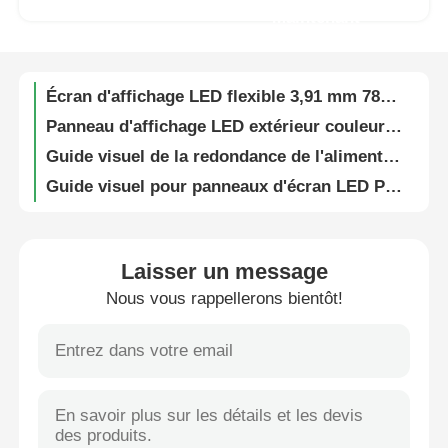
Maintenant
Écran d'affichage vidéo LED flexible étanche IP65 SMD1912 pour églises et concerts
Panneaux d'écran LED de location directe d'usine | Écran extérieur P4.81, livré sur site
Spectacle de réalité virtuelle
Écran d'affichage LED flexible 3,91 mm 7860Hz Location Mur vidéo LED à vision directe
Panneau d'affichage LED extérieur couleur stable – Guide visuel G10 pour panneaux d'affichage numériques publicitaires
À propos de nous
Guide visuel de la redondance de l'alimentation pour écran LED extérieur portable 3,91 mm pour la publicité et les locations de festivals
Guide visuel pour panneaux d'écran LED P3.91 haute performance pour églises, événements et affichage visuel sur scène
Visite de l'usine
Écran LED flexible SMD 7680Hz P3.91 pour événements publicitaires en extérieur 250w/m²
Écran LED vidéo pour concert périmétrique de stade SMD1912 Léger
Contrôle de qualité
Écran LED HUB Panel avec alimentation redondante pour location de scène et d'événements
Laisser un message
7680Hz Taux de rafraîchissement ultra-haute IP65 étanche mur d'affichage LED modulaire pour les affaires et les événements commerciaux
Nous vous rappellerons bientôt!
Nous contacter
Écran d'affichage extérieur à LED transparent 16 bits pour expositions et spectacles en intérieur
Panneau mural d'affichage LED extérieur étanche – Guide visuel G10 pour événements sportifs et culturels
Nouvelles
Écran d'affichage numérique mural vidéo LED Ultra Clair 5000 nits P2.9 P3.9 pour centre commercial
Panneau d'écran vidéo LED à haute fréquence de rafraîchissement P2.6 P2.9 P3.91 pour églises et événements
Cas
Écran d'affichage mural LED pliable modulaire interactif pour événements