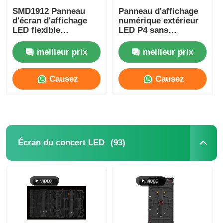
SMD1912 Panneau
Panneau d'affichage
d'écran d'affichage
numérique extérieur
LED flexible
LED P4 sans
d'intérieur P4.81 pour
scintillement pour la
la location
publicité, léger
meilleur prix
meilleur prix
d'événements
publicitaires
Causez
Causez
Maintenant
Maintenant
(93)
Écran du concert LED