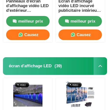
Panneaux d'écran
Écran d'affichage
d'affichage vidéo LED
vidéo LED incurvé
d'extérieur
publicitaire intérieur
Écran LED SMD
500x500mm pour
couleur, location,
scène P3.91
800mcd-1000mcd
meilleur prix
meilleur prix
Panneau d'affichage extérieur à LED
Causez
Causez
Panneau d'affichage led extérieur
Maintenant
Maintenant
(39)
écran d'affichage LED