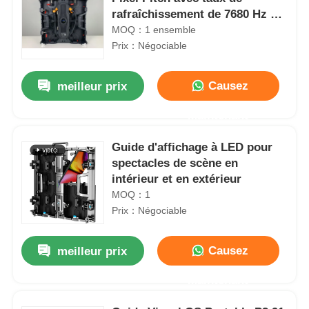
rafraîchissement de 7680 Hz et
étanche IP65 pour affichage
MOQ：1 ensemble
murale vidéo LED extérieur
Prix：Négociable
Causez
meilleur prix
Maintenant
Guide d'affichage à LED pour
spectacles de scène en
intérieur et en extérieur
MOQ：1
Prix：Négociable
Causez
meilleur prix
Maintenant