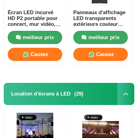
Écran LED incurvé
Panneaux d'affichage
HD P2 portable pour
LED transparents
concert, mur vidéo,
extérieurs couleur
4500cd-5000cd
P2.6 P2.9 légers et
personnalisés,
meilleur prix
meilleur prix
étanches
Causez
Causez
Maintenant
Maintenant
(29)
Location d'écrans à LED