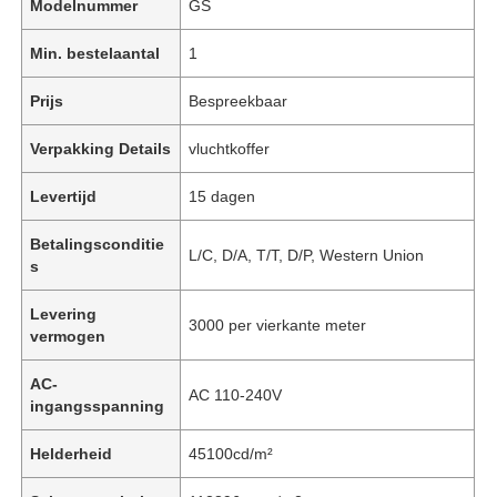
Modelnummer
GS
Min. bestelaantal
1
Prijs
Bespreekbaar
Verpakking Details
vluchtkoffer
Levertijd
15 dagen
Betalingsconditie
L/C, D/A, T/T, D/P, Western Union
s
Levering
3000 per vierkante meter
vermogen
AC-
AC 110-240V
ingangsspanning
Helderheid
45100cd/m²