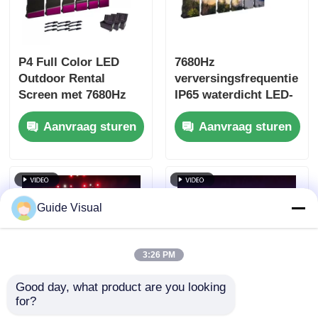
P4 Full Color LED
7680Hz
Outdoor Rental
verversingsfrequentie
Screen met 7680Hz
IP65 waterdicht LED-
verversingsfrequentie
videomuur met
Aanvraag sturen
Aanvraag sturen
en IP65 waterdicht
gegoten
voor HD Video Wall
aluminiumkas voor
Display
professionele
evenementen
Guide Visual
3:26 PM
Good day, what product are you looking 
for?
Gids Visuele GS-serie
Gids Visuele GS-serie