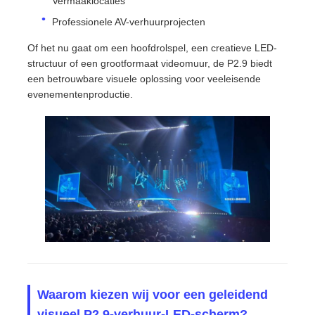
Vermaaklocaties
Professionele AV-verhuurprojecten
SMD LED Scherm
Of het nu gaat om een hoofdrolspel, een creatieve LED-
structuur of een grootformaat videomuur, de P2.9 biedt
Buiten LED-displaybord
een betrouwbare visuele oplossing voor veeleisende
evenementenproductie.
Buiten geleid reclamebord
Waarom kiezen wij voor een geleidend
visueel P2.9-verhuur-LED-scherm?