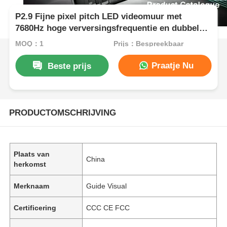
P2.9 Fijne pixel pitch LED videomuur met
7680Hz hoge verversingsfrequentie en dubbele
stroom- en signaalback-up voor
MOQ：1
Prijs：Bespreekbaar
podiumgebeurtenissen
Praatje Nu
Beste prijs
PRODUCTOMSCHRIJVING
Plaats van
China
herkomst
Merknaam
Guide Visual
Certificering
CCC CE FCC