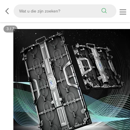
3
/
7