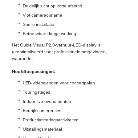
Duidelijk zicht op korte afstand
Vlot cameraopname
Offerte Aanvragen
Snelle installatie
Betrouwbare lange werking
LED-videomuurweergave
Het Guide Visual P2.9-verhuur-LED-display is
geoptimaliseerd voor professionele omgevingen,
LED -schermscherm
waaronder:
Hoofdtoepassingen:
Overleg het LEIDENE Scherm
LED-videowanden voor concertpalen
Touringstages
Verhuur van LED-schermen
Indoor live evenementen
Bedrijfsconferenties
COB LED VIDEO WALL
Productlanceringsactiviteiten
Uitstallingsmateriaal
Transparant LED -display