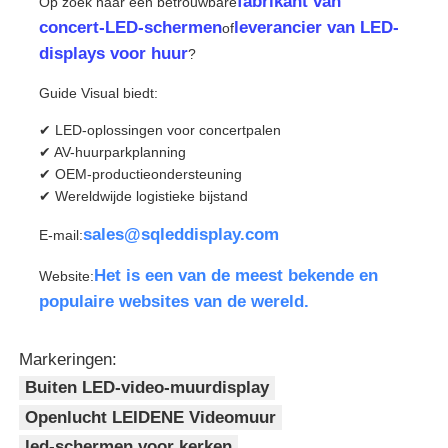
fabrikant van
Op zoek naar een betrouwbare
concert-LED-schermen
leverancier van LED-
of
displays voor huur
?
Guide Visual biedt:
✔ LED-oplossingen voor concertpalen
✔ AV-huurparkplanning
✔ OEM-productieondersteuning
✔ Wereldwijde logistieke bijstand
sales@sqleddisplay.com
E-mail:
Het is een van de meest bekende en
Website:
populaire websites van de wereld.
Markeringen:
Buiten LED-video-muurdisplay
Openlucht LEIDENE Videomuur
led-schermen voor kerken