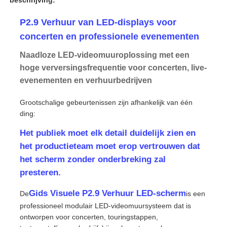
P2.9 Verhuur van LED-displays voor
concerten en professionele evenementen
Naadloze LED-videomuuroplossing met een
hoge verversingsfrequentie voor concerten, live-
evenementen en verhuurbedrijven
Grootschalige gebeurtenissen zijn afhankelijk van één
ding:
Het publiek moet elk detail duidelijk zien en
het productieteam moet erop vertrouwen dat
het scherm zonder onderbreking zal
Huis
presteren.
Producten
Gids Visuele P2.9 Verhuur LED-scherm
De
is een
professioneel modulair LED-videomuursysteem dat is
ontworpen voor concerten, touringstappen,
Video's