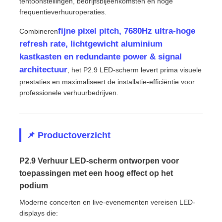
tentoonstellingen, bedrijfsbijeenkomsten en hoge
frequentieverhuuroperaties.
VR -show
fijne pixel pitch, 7680Hz ultra-hoge
Combineren
refresh rate, lichtgewicht aluminium
kastkasten en redundante power & signal
Over Ons
architectuur
, het P2.9 LED-scherm levert prima visuele
prestaties en maximaliseert de installatie-efficiëntie voor
Fabriekstour
professionele verhuurbedrijven.
Kwaliteitscontrole
📌 Productoverzicht
Neem contact met ons op
P2.9 Verhuur LED-scherm ontworpen voor
toepassingen met een hoog effect op het
Nieuws
podium
Moderne concerten en live-evenementen vereisen LED-
displays die:
Gevallen