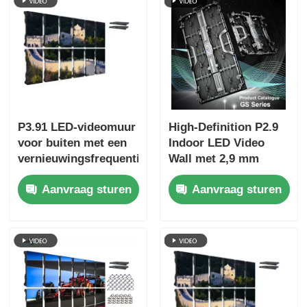
P3.91 LED-videomuur
High-Definition P2.9
voor buiten met een
Indoor LED Video
vernieuwingsfrequentie
Wall met 2,9 mm
van 7680 Hz,
Pixel Pitch 3840 Hz
Aanvraag sturen
Aanvraag sturen
kleurendisplay en
Refresh Rate en
IP65-bescherming
4500cd/sqm
voor concerten en
Helderheid
podiumevenementen