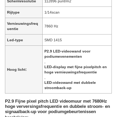
Schermresolutie
112896 punt/m2
Rijtype
1/14scan
Vernieuwingsfreq
7860 Hz
uentie
Led-type
SMD 1415
P2.9 LED-videowand voor
podiumevenementen
,
LED-display met fijne pixelpitch en
Hoog licht:
hoge vernieuwingsfrequentie
,
LED-videowand met dubbele
stroomback-up
P2.9 Fijne pixel pitch LED videomuur met 7680Hz
hoge verversingsfrequentie en dubbele stroom- en
signaalback-up voor podiumgebeurtenissen
beschrijving: