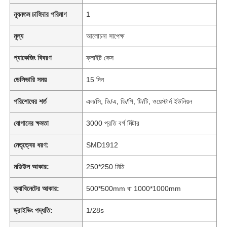
ন্যূনতম চাহিদার পরিমাণ
1
মূল্য
আলোচনা সাপেক্ষ
প্যাকেজিং বিবরণ
ফ্লাইট কেস
ডেলিভারি সময়
15 দিন
পরিশোধের শর্ত
এল/সি, ডি/এ, ডি/পি, টি/টি, ওয়েস্টার্ন ইউনিয়ন
যোগানের ক্ষমতা
3000 প্রতি বর্গ মিটার
নেতৃত্বের ধরণ:
SMD1912
মডিউল আকার:
250*250 মিমি
ক্যাবিনেটের আকার:
500*500mm বা 1000*1000mm
ড্রাইভিং পদ্ধতি:
1/28s