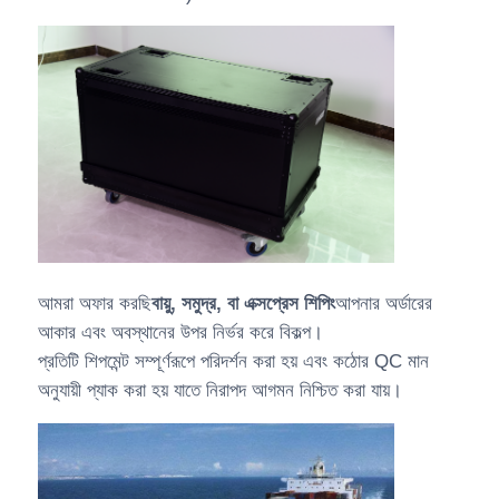
আমরা অফার করছি
বায়ু, সমুদ্র, বা এক্সপ্রেস শিপিং
আপনার অর্ডারের
আকার এবং অবস্থানের উপর নির্ভর করে বিকল্প।
প্রতিটি শিপমেন্ট সম্পূর্ণরূপে পরিদর্শন করা হয় এবং কঠোর QC মান
অনুযায়ী প্যাক করা হয় যাতে নিরাপদ আগমন নিশ্চিত করা যায়।