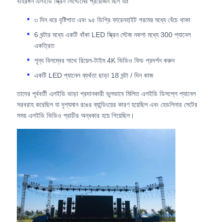
বহিরঙ্গন এলইডি স্ক্রিন সিস্টেমের প্রয়োজন ছিল যাঃ
৩ দিন ধরে বৃষ্টিপাত এবং ৯৫ ডিগ্রি ফারেনহাইট গরমের মধ্যে বেঁচে থাকা
একটি উদ্ধৃতি অনুরোধ করুন
6 ঘন্টার মধ্যে একটি বাঁকা LED স্ক্রিন স্টেজ নকশা মধ্যে 300 প্যানেল
একত্রিত
LED ভিডিও ওয়াল ডিসপ্লে
শূন্য বিলম্বের সাথে রিয়েল-টাইম 4K ভিডিও ফিড প্রদর্শন করুন
একটি LED প্যানেল ব্যর্থতা ছাড়া 18 ঘন্টা / দিন কাজ
এলইডি ডিসপ্লে স্ক্রিন
তাদের পূর্ববর্তী এলইডি ভাড়া প্রদানকারী ভুলভাবে মিলিত এলইডি ডিসপ্লে প্যানেল
সরবরাহ করেছিল যা দৃশ্যমান রঙের ব্যান্ডিংয়ের কারণ হয়েছিল এবং হেডলিনার সেটের
সময় এলইডি ভিডিও প্রাচীর অন্ধকার হয়ে গিয়েছিল।
কনসার্টের নেতৃত্বাধীন স্ক্রিন
স্টেজ এলইডি স্ক্রিন ভাড়া
সিওবি এলইডি ভিডিও প্রাচীর
স্বচ্ছ এলইডি প্রদর্শন