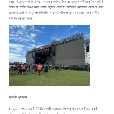
স্বচ্ছ ভিজ্যুয়াল সরবরাহ করা. আপনার কোনও উৎসবের জন্য একটি মোবাইল এলইডি
স্ক্রিন বা গির্জার মঞ্চের জন্য একটি মডুলার এলইডি প্রাচীরের প্রয়োজন হোক না কেন,
আমাদের এলইডি ভাড়া প্রদর্শনগুলি পেশাদার সেটআপ এবং সহায়তার সাথে নমনীয়
ভিআর শো
সমাধান সরবরাহ করে।
আমাদের সম্পর্কে
কারখানা পরিদর্শন
মান নিয়ন্ত্রণ
আমাদের সাথে যোগাযোগ করুন
খবর
ক্লায়েন্ট চ্যালেঞ্জ
৫০,০০০ দর্শকের একটি মিউজিক ফেস্টিভ্যালের পেছনের প্রযোজনা টিমের একটি
মামলা