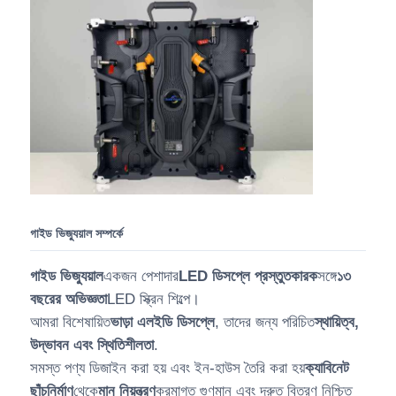
গাইড ভিজ্যুয়াল সম্পর্কে
গাইড ভিজ্যুয়াল
একজন পেশাদার
LED ডিসপ্লে প্রস্তুতকারক
সঙ্গে
১৩
বছরের অভিজ্ঞতা
LED স্ক্রিন শিল্পে।
আমরা বিশেষায়িত
ভাড়া এলইডি ডিসপ্লে
, তাদের জন্য পরিচিত
স্থায়িত্ব,
উদ্ভাবন এবং স্থিতিশীলতা
.
সমস্ত পণ্য ডিজাইন করা হয় এবং ইন-হাউস তৈরি করা হয়
ক্যাবিনেট
ছাঁচনির্মাণ
থেকে
মান নিয়ন্ত্রণ
ক্রমাগত গুণমান এবং দ্রুত বিতরণ নিশ্চিত