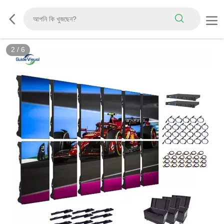
3
/
6