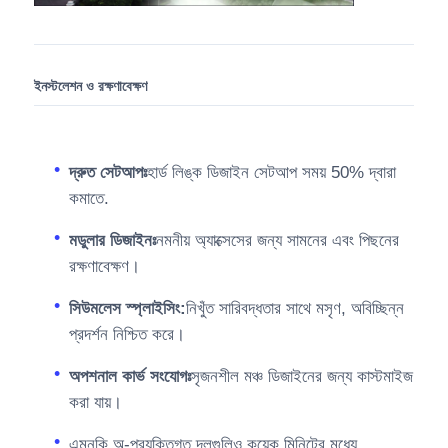
ইনস্টলেশন ও রক্ষণাবেক্ষণ
দ্রুত সেটআপঃ
হার্ড লিঙ্ক ডিজাইন সেটআপ সময় 50% দ্বারা
কমাতে.
মডুলার ডিজাইনঃ
নমনীয় অ্যাক্সেসের জন্য সামনের এবং পিছনের
রক্ষণাবেক্ষণ।
সিউমলেস স্প্লাইসিং:
নিখুঁত সারিবদ্ধতার সাথে মসৃণ, অবিচ্ছিন্ন
প্রদর্শন নিশ্চিত করে।
অপশনাল কার্ভ সংযোগঃ
সৃজনশীল মঞ্চ ডিজাইনের জন্য কাস্টমাইজ
করা যায়।
এমনকি অ-প্রযুক্তিগত দলগুলিও কয়েক মিনিটের মধ্যে