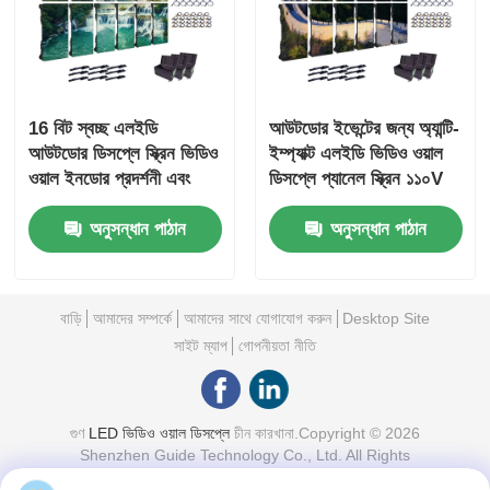
16 বিট স্বচ্ছ এলইডি
আউটডোর ইভেন্টের জন্য অ্যান্টি-
আউটডোর ডিসপ্লে স্ক্রিন ভিডিও
ইম্প্যাক্ট এলইডি ভিডিও ওয়াল
ওয়াল ইনডোর প্রদর্শনী এবং
ডিসপ্লে প্যানেল স্ক্রিন ১১০V
শো-এর জন্য
১০০০ নিটস
অনুসন্ধান পাঠান
অনুসন্ধান পাঠান
বাড়ি
আমাদের সম্পর্কে
আমাদের সাথে যোগাযোগ করুন
Desktop Site
সাইট ম্যাপ
গোপনীয়তা নীতি
গুণ
LED ভিডিও ওয়াল ডিসপ্লে
চীন কারখানা.Copyright © 2026
Shenzhen Guide Technology Co., Ltd. All Rights
Reserved.