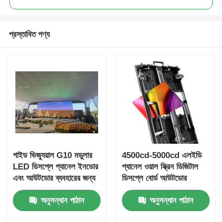
প্রস্তাবিত পণ্য
গাইড ভিজ্যুয়াল G10 মডুলার
4500cd-5000cd এলইডি
LED ডিসপ্লে প্যানেল ইনডোর
প্যানেল ওয়াল স্ক্রিন ডিজিটাল
এবং আউটডোর ব্যবহারের জন্য
ডিসপ্লে বোর্ড আউটডোর
কাস্টম LED স্ক্রিন
বিজ্ঞাপনের জন্য
অনুসন্ধান পাঠান
অনুসন্ধান পাঠান