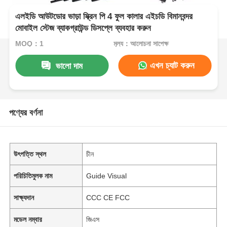
এলইডি আউটডোর ভাড়া স্ক্রিন পি 4 ফুল কালার এইচডি বিমানবন্দর
মোবাইল স্টেজ ব্যাকগ্রাউন্ড ডিসপ্লে ব্যবহার করুন
MOQ：1
মূল্য：আলোচনা সাপেক্ষ
এখন চ্যাট করুন
ভালো দাম
পণ্যের বর্ণনা
উৎপত্তি স্থল
চীন
পরিচিতিমুলক নাম
Guide Visual
সাক্ষ্যদান
CCC CE FCC
মডেল নম্বার
জিএস