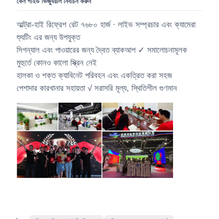
কেন গাইড ভিজ্যুয়াল নির্বাচন করুন
আল্ট্রা-হাই রিফ্রেশ রেট ৭৬৮০ হার্জ ∙ লাইভ সম্প্রচার এবং ক্যামেরা
শ্যুটিং এর জন্য উপযুক্ত
সিগন্যাল এবং পাওয়ারের জন্য দ্বৈত ব্যাকআপ ✓ সমালোচনামূলক
মুহুর্তে কোনও কালো স্ক্রিন নেই
হালকা ও শক্ত ক্যাবিনেট পরিবহন এবং একত্রিত করা সহজ
পেশাদার কারখানার সহায়তা √ সরাসরি মূল্য, স্থিতিশীল গুণমান