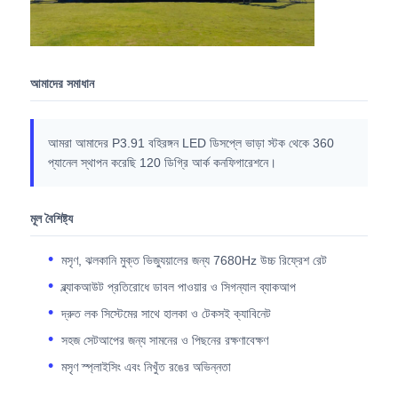
এসএমডি এলইডি স্ক্রিন
আমাদের সমাধান
বহিরঙ্গন এলইডি ডিসপ্লে বোর্ড
আমরা আমাদের P3.91 বহিরঙ্গন LED ডিসপ্লে ভাড়া স্টক থেকে 360
বহিরঙ্গন নেতৃত্বাধীন বিলবোর্ড
প্যানেল স্থাপন করেছি 120 ডিগ্রি আর্ক কনফিগারেশনে।
মূল বৈশিষ্ট্য
মসৃণ, ঝলকানি মুক্ত ভিজ্যুয়ালের জন্য 7680Hz উচ্চ রিফ্রেশ রেট
ব্ল্যাকআউট প্রতিরোধে ডাবল পাওয়ার ও সিগন্যাল ব্যাকআপ
দ্রুত লক সিস্টেমের সাথে হালকা ও টেকসই ক্যাবিনেট
সহজ সেটআপের জন্য সামনের ও পিছনের রক্ষণাবেক্ষণ
মসৃণ স্প্লাইসিং এবং নিখুঁত রঙের অভিন্নতা