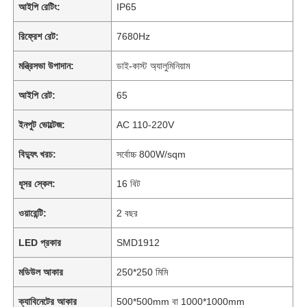
আইপি রেটিং:
IP65
রিফ্রেশ রেট:
7680Hz
মন্ত্রিসভা উপাদান:
ডাই-কাস্ট অ্যালুমিনিয়াম
আইপি রেট:
65
ইনপুট ভোল্টেজ:
AC 110-220V
বিদ্যুৎ খরচ:
সর্বোচ্চ 800W/sqm
ধূসর স্কেল:
16 বিট
ওয়ারেন্টি:
2 বছর
LED প্রকার
SMD1912
মডিউল আকার
250*250 মিমি
ক্যাবিনেটের আকার
500*500mm বা 1000*1000mm