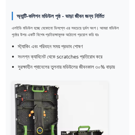
এসএমডি এলইডি স্ক্রিন
অ্যান্টি-কলিশন মডিউল পৃষ্ঠ - ভাড়া জীবন জন্য নির্মিত
এলইডি মডিউল হচ্ছে যেকোনো ডিসপ্লে এর সবচেয়ে দুর্বল অংশ। আমরা মডিউল
বহিরঙ্গন এলইডি ডিসপ্লে বোর্ড
পৃষ্ঠের উপর একটি বিশেষ প্রতিরক্ষামূলক আঠালো প্রয়োগ করি যাঃ
স্ট্যাকিং এবং পরিবহন সময় প্রভাব শোষণ
বহিরঙ্গন নেতৃত্বাধীন বিলবোর্ড
সংলগ্ন ক্যাবিনেট থেকে scratches প্রতিরোধ করে
সুরক্ষাহীন প্যানেলের তুলনায় মডিউলের জীবনকাল ৩০% বাড়ায়