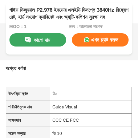
গাইড ভিজ্যুয়াল P2.976 ইনডোর এলইডি ডিসপ্লে 3840Hz রিফ্রেশ
রেট, হার্ড সংযোগ ক্যাবিনেট এবং অ্যান্টি-কলিশন সুরক্ষা সহ
MOQ：1
মূল্য：আলোচনা সাপেক্ষ
এখন চ্যাট করুন
ভালো দাম
পণ্যের বর্ণনা
উৎপত্তি স্থল
চীন
পরিচিতিমুলক নাম
Guide Visual
সাক্ষ্যদান
CCC CE FCC
মডেল নম্বার
জি 10