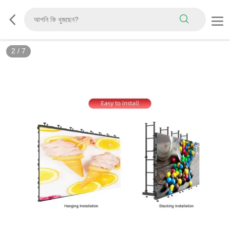
2
/
7