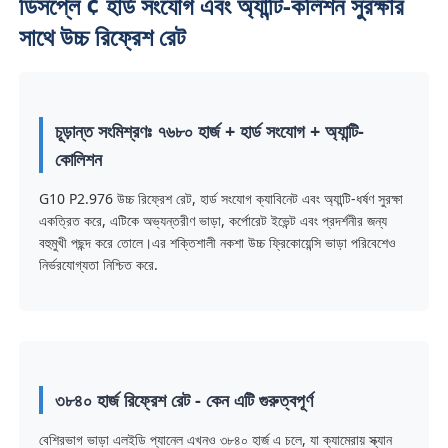
ডিসপ্লে ¢ হার্ড সংযোগ এবং অ্যান্টি-কলিশন সুরক্ষার
সাথে উচ্চ রিফ্রেশ রেট
চূড়ান্ত সংমিশ্রণঃ ৭৬৮০ হার্জ + হার্ড সংযোগ + অ্যান্টি-
কোলিশন
G10 P2.976 উচ্চ রিফ্রেশ রেট, হার্ড সংযোগ ক্যাবিনেট এবং অ্যান্টি-ধর্ষণ সুরক্ষা
একত্রিত করে, এটিকে অভ্যন্তরীণ ভাড়া, কর্পোরেট ইভেন্ট এবং প্রদর্শনীর জন্য
বহুমুখী পছন্দ করে তোলে।এর শক্তিশালী নকশা উচ্চ ফ্রিকোয়েন্সি ভাড়া পরিবেশেও
নির্ভরযোগ্যতা নিশ্চিত করে.
বাড়ি
পণ্য
৩৮৪০ হার্জ রিফ্রেশ রেট - কেন এটি গুরুত্বপূর্ণ
বেশিরভাগ ভাড়া এলইডি প্যানেল এখনও ৩৮৪০ হার্জ এ চলে, যা ক্যামেরায় স্ক্যান
ভিডিও