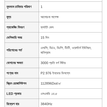
ন্যূনতম চাহিদার পরিমাণ
1
মূল্য
আলোচনা সাপেক্ষ
প্যাকেজিং বিবরণ
ফ্লাইট কেস
ডেলিভারি সময়
15 দিন
এল/সি, ডি/এ, ডি/পি, টি/টি, ওয়েস্টার্ন ইউনিয়ন,
পরিশোধের শর্ত
মানিগ্রাম
যোগানের ক্ষমতা
3000 প্রতি বর্গ মিটার
পণ্যের নাম
P2.976 ইনডোর ডিসপ্লে
স্ক্রিন রেজোলিউশন
112896Dot/㎡
LED প্রকার
এসএমডি ১৪১৫
রিফ্রেশ হার
3840Hz