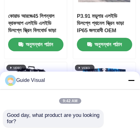
কোয়াড আরজে45 সিগন্যাল
P3.91 মডুলার এলইডি
ব্যাকআপ এলইডি এলইডি
ডিসপ্লে প্যানেল স্ক্রিন ভাড়া
ডিসপ্লে স্ক্রিন বিলবোর্ড ভাড়া
IP65 জলরোধী OEM
কাস্টম
অনুসন্ধান পাঠান
অনুসন্ধান পাঠান
Guide Visual
9:42 AM
Good day, what product are you looking 
for?
P2.976 ডাই কাস্ট
এলইডি ভাড়া স্ক্রিন
অ্যালুমিনিয়াম এলইডি ডিসপ্লে
প্রস্তুতকারক | P3.91 প্যানেল
স্ক্রিন বোর্ড ভিডিও ওয়াল ভাড়া
আপনার অবস্থানে পাঠানো