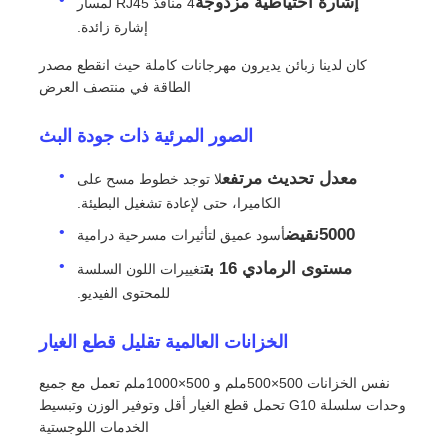
إشارة احتياطية مزدوجة
4 منافذ RJ45 لمسار
إشارة زائدة.
اطلب عرض أسعار
كان لدينا زبائن يديرون مهرجانات كاملة حيث انقطع مصدر
الطاقة في منتصف العرض
شاشة عرض فيديو LED
الصور المرئية ذات جودة البث
معدل تحديث مرتفع
شاشة عرض LED
لا توجد خطوط مسح على
الكاميرا، حتى لإعادة تشغيل البطيئة.
5000نقيض
أسود عميق لتأثيرات مسرحية درامية
شاشة LED للحفل
مستوى الرمادي 16 بت
تغييرات اللون السلسة
للمحتوى الفيديو.
استئجار شاشة LED للمسرح
الخزانات العالمية تقليل قطع الغيار
جدار فيديو LED COB
نفس الخزانات 500×500ملم و 500×1000ملم تعمل مع جميع
وحدات سلسلة G10 تحمل قطع الغيار أقل وتوفير الوزن وتبسيط
الخدمات اللوجستية
عرض LED شفاف