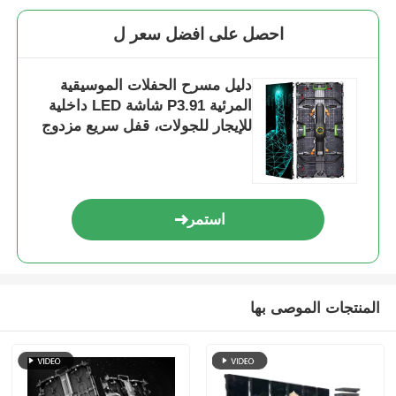
احصل على افضل سعر ل
دليل مسرح الحفلات الموسيقية
المرئية P3.91 شاشة LED داخلية
للإيجار للجولات، قفل سريع مزدوج
احتياطي
استمر
المنتجات الموصى بها