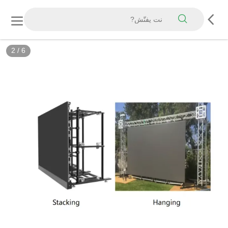
2
/
6