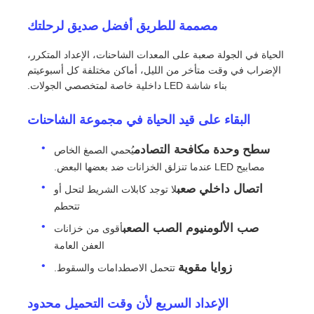
مصممة للطريق أفضل صديق لرحلتك
الحياة في الجولة صعبة على المعدات الشاحنات، الإعداد المتكرر،
الإضراب في وقت متأخر من الليل، أماكن مختلفة كل أسبوعيتم
بناء شاشة LED داخلية خاصة لمتخصصي الجولات.
البقاء على قيد الحياة في مجموعة الشاحنات
سطح وحدة مكافحة التصادم
يُحمي الصمغ الخاص
مصابيح LED عندما تنزلق الخزانات ضد بعضها البعض.
اتصال داخلي صعب
لا توجد كابلات الشريط لتحل أو
تتحطم
المنزل
صب الألومنيوم الصب الصعب
أقوى من خزانات
العفن العامة
منتجات
زوايا مقوية
‬ تتحمل الاصطدامات والسقوط.
الإعداد السريع لأن وقت التحميل محدود
فيديوهات