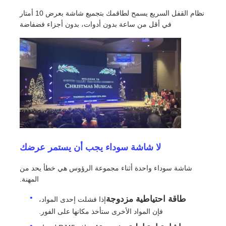
نظام القفل السريع يسمح لطاقمك بتجميع شاشة بعرض 10 أمتار
في أقل من ساعة بدون أدوات، بدون أجزاء فضفاضة
عرض الواقع الافتراضي
معلومات عنا
جولة في المصنع
ضبط الجودة
لا شاشة سوداء يجب أن يستمر عرضك
اتصل بنا
شاشة سوداء واحدة أثناء مجموعة الرؤوس هي خطأ يحد من
المهنة.
أخبار
طاقة احتياطية مزدوجة
إذا فشلت إحدى المواد،
فإن المواد الأخرى ستأخذ مكانها على الفور.
الحالات