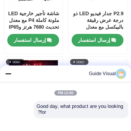
P2.9 جدار فيديو LED ذو
شاشة تأجير خارجية LED
درجة عرض رقيقة
ملونة كاملة P4 مع معدل
بالبيكسل مع معدل
تحديث 7680 هرتز وIP65
تحديث عالي 7680 هرتز
مقاومة للماء لعرض جدار
إرسال استفسار
إرسال استفسار
وحماية طاقة وإشارة
الفيديو عالي الدقة
مزدوجة لأحداث المسرح
Guide Visual
12:00 PM
Good day, what product are you looking 
for?
7680 هرتز معدل تحديث
دليل بصري GS Series
IP65 ضد المياه LED
P4.81 العرض المضخم
جدار الفيديو مع غرف
للسيارات المستأجرة