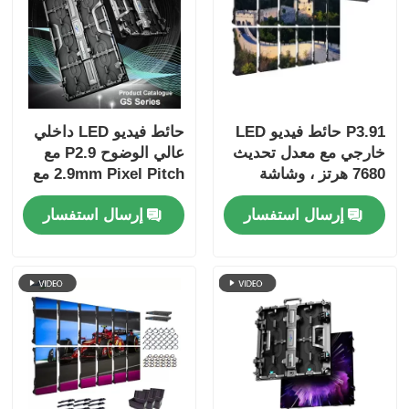
P3.91 حائط فيديو LED
حائط فيديو LED داخلي
خارجي مع معدل تحديث
عالي الوضوح P2.9 مع
7680 هرتز ، وشاشة
2.9mm Pixel Pitch مع
ملونة كاملة ، وحماية
معدل تحديث 3840 هرتز
إرسال استفسار
إرسال استفسار
IP65 للحفلات الموسيقية
و 4500cd / sqm
والأحداث المسرحية
Brightness