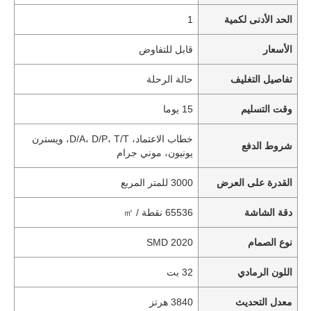
الحد الأدنى لكمية
1
الأسعار
قابل للتفاوض
تفاصيل التغليف
حالة الرحلة
وقت التسليم
15 يوما
خطاب الاعتماد، D/A، D/P، T/T، ويسترن
شروط الدفع
يونيون، موني جرام
القدرة على العرض
3000 للمتر المربع
دقة الشاشة
65536 نقطة / ㎡
نوع الصمام
SMD 2020
اللون الرمادي
32 بت
معدل التحديث
3840 هرتز