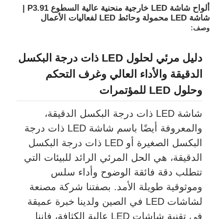
ألواح شاشة LED خارجية منحنية عالية السطوع P3.91 |
شاشة LED محمولة وحائط LED لفعاليات الأعمال
عرض الواقع الافتراضي
وصف:
دليل مرئي لحلول LED ذات درجة البكسل
معلومات عنا
الدقيقة والأداء العالي وغرف التحكم
وحلول LED للمؤتمرات
جولة في المصنع
شاشة LED ذات درجة البكسل الدقيقة،
ضبط الجودة
والمعروفة أيضًا باسم شاشة LED ذات درجة
البكسل الصغيرة أو LED ذات درجة البكسل
اتصل بنا
الدقيقة، هي الحل المرئي الرائد للبيئات التي
تتطلب دقة فائقة الوضوح وأداء سلس
أخبار
وموثوقية طويلة الأمد. بصفتنا شركة مصنعة
لشاشات LED في الصين ولدينا خبرة عميقة
الحالات
في تقنية شاشات LED عالية الكثافة، فإننا