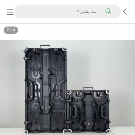
3
/
4