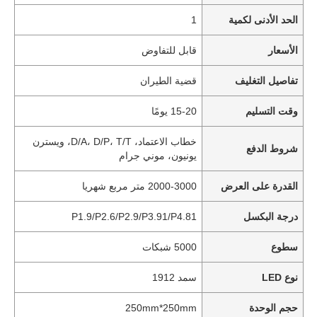
الحد الأدنى لكمية
1
الأسعار
قابل للتفاوض
تفاصيل التغليف
قضية الطيران
وقت التسليم
15-20 يومًا
خطاب الاعتماد، D/A، D/P، T/T، ويسترن
شروط الدفع
يونيون، موني جرام
القدرة على العرض
2000-3000 متر مربع شهريا
درجة البكسل
P1.9/P2.6/P2.9/P3.91/P4.81
سطوع
5000 شبكات
نوع LED
سمد 1912
حجم الوحدة
250mm*250mm