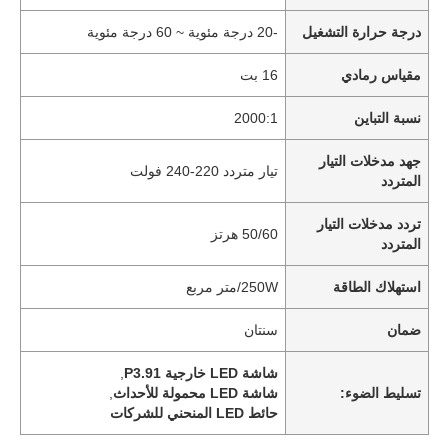
درجة حرارة التشغيل
-20 درجة مئوية ~ 60 درجة مئوية
مقياس رمادي
16 بت
نسبة التباين
2000:1
جهد مدخلات التيار
تيار متردد 220-240 فولت
المتردد
تردد مدخلات التيار
50/60 هرتز
المتردد
استهلاك الطاقة
250W/متر مربع
المنزل
ضمان
سنتان
شاشة LED خارجية P3.91
,
منتجات
تسليط الضوء:
شاشة LED محمولة للأحداث
,
حائط LED المنحني للشركات
فيديوهات