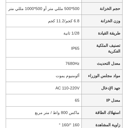
حجم الخزانة
500*500 مللي متر أو 500*1000 مللي متر
وزن الخزانة
6.8 كجم/11.2 كجم
طريقة القيادة
1/28 ثانية
تصنيف الملكية
IP65
الفكرية
معدل التحديث
7680Hz
مواد مجلس الوزراء
ألومنيوم يموت
جهد الإدخال
AC 110-220V
معدل IP
65
استهلاك الطاقة
ماكس 800 واط / متر مربع
زاوية المشاهدة
160 °/160 °