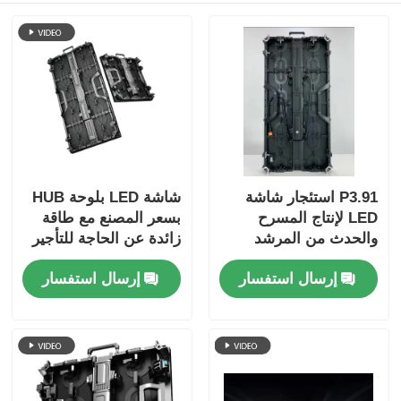
P3.91 استئجار شاشة
شاشة LED بلوحة HUB
LED لإنتاج المسرح
بسعر المصنع مع طاقة
والحدث من المرشد
زائدة عن الحاجة للتأجير
المرئي
في المسارح والفعاليات
إرسال استفسار
إرسال استفسار