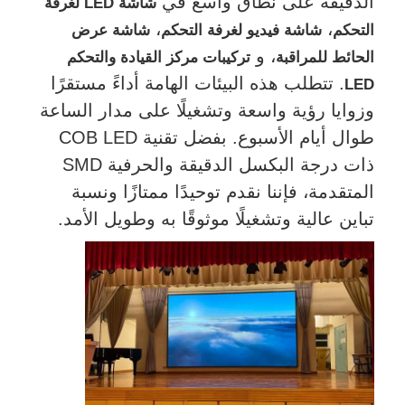
الدقيقة على نطاق واسع في
شاشة LED لغرفة
،
،
التحكم
شاشة فيديو لغرفة التحكم
شاشة عرض
شاشة SMD LED
، و
الحائط للمراقبة
تركيبات مركز القيادة والتحكم
. تتطلب هذه البيئات الهامة أداءً مستقرًا
LED
لوحة عرض LED للخارج
وزوايا رؤية واسعة وتشغيلًا على مدار الساعة
طوال أيام الأسبوع. بفضل تقنية COB LED
لوحة الإعلانات في الهواء الطلق
ذات درجة البكسل الدقيقة والحرفية SMD
المتقدمة، فإننا نقدم توحيدًا ممتازًا ونسبة
تباين عالية وتشغيلًا موثوقًا به وطويل الأمد.