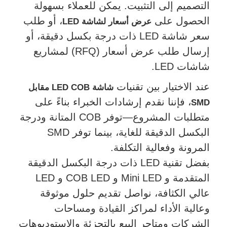
التصميم إلى التثبيت. يمكن للعملاء بسهولة
الحصول على
، أو طلب
عرض أسعار لشاشة LED
سعر شاشة LED ذات درجة بكسل دقيقة، أو
إرسال طلب عرض أسعار (RFQ) لمشاريع
شاشات LED.
عند الاختيار بين تقنيات
شاشة LED COB مقابل
، فإننا نقدم إرشادات الخبراء بناءً على
SMD
متطلبات المشروع—توفر COB المتانة ودرجة
البكسل الدقيقة للغاية، بينما توفر SMD
المرونة وفعالية التكلفة.
بفضل تقنية LED ذات درجة البكسل الدقيقة
المتقدمة و Mini LED و COB LED و LED
عالي الكثافة، نواصل تقديم حلول موثوقة
وعالية الأداء لمراكز القيادة ومساحات
الشركات ومتاجر البيع بالتجزئة والاستوديوهات