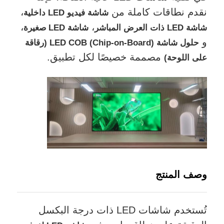
نقدم نطاقات كاملة من
،
شاشة فيديو LED داخلية
،
،
اطلب عرض أسعار
شاشة LED ذات العرض المباشر
شاشة LED صغيرة
و
حلول شاشة LED COB (Chip-on-Board) (رقاقة
مصممة خصيصًا لكل تطبيق.
على اللوحة)
شاشة عرض فيديو LED
شاشة عرض LED
شاشة LED للحفل
استئجار شاشة LED للمسرح
وصف المنتج
جدار فيديو LED COB
تُستخدم شاشات LED ذات درجة البكسل
عرض LED شفاف