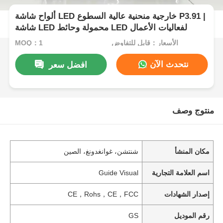
ألواح شاشة LED خارجية منحنية عالية السطوع P3.91 |
شاشة LED محمولة وحائط LED لفعاليات الأعمال
الأسعار：قابل للتفاوض
MOQ：1
نتحدث الآن
افضل سعر
منتوج وصف
مكان المنشأ
شنتشن، غوانغدونغ، الصين
اسم العلامة التجارية
Guide Visual
إصدار الشهادات
CE，Rohs，CE，FCC
رقم الموديل
GS