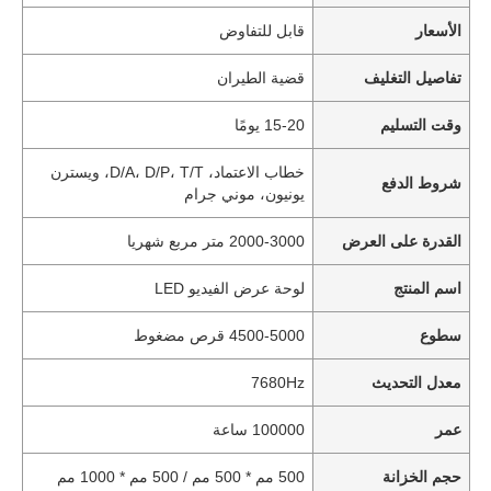
الأسعار
قابل للتفاوض
تفاصيل التغليف
قضية الطيران
وقت التسليم
15-20 يومًا
خطاب الاعتماد، D/A، D/P، T/T، ويسترن
شروط الدفع
يونيون، موني جرام
القدرة على العرض
2000-3000 متر مربع شهريا
اسم المنتج
لوحة عرض الفيديو LED
سطوع
4500-5000 قرص مضغوط
معدل التحديث
7680Hz
عمر
100000 ساعة
حجم الخزانة
500 مم * 500 مم / 500 مم * 1000 مم