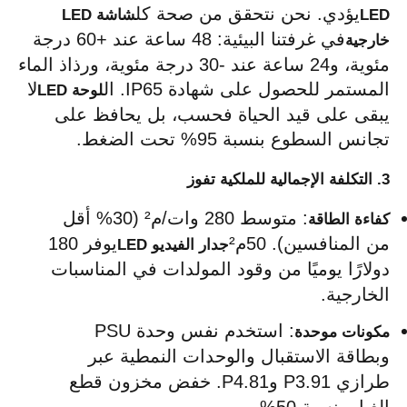
يؤدي. نحن نتحقق من صحة كل
LED
شاشة LED 
في غرفتنا البيئية: 48 ساعة عند +60 درجة 
خارجية
مئوية، و24 ساعة عند -30 درجة مئوية، ورذاذ الماء 
المستمر للحصول على شهادة IP65. ال
لا 
لوحة LED
يبقى على قيد الحياة فحسب، بل يحافظ على 
تجانس السطوع بنسبة 95% تحت الضغط.
3. التكلفة الإجمالية للملكية تفوز
: متوسط ​​280 وات/م² (30% أقل 
كفاءة الطاقة
من المنافسين). 50م²
يوفر 180 
جدار الفيديو LED
دولارًا يوميًا من وقود المولدات في المناسبات 
الخارجية.
: استخدم نفس وحدة PSU 
مكونات موحدة
وبطاقة الاستقبال والوحدات النمطية عبر 
طرازي P3.91 وP4.81. خفض مخزون قطع 