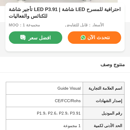
تأجير شاشة LED P3.91 | شاشة LED احترافية للمسرح
للكنائس والفعاليات
الأسعار：قابل للتفاوض
MOQ：1 مجموعة
نتحدث الآن
افضل سعر
منتوج وصف
اسم العلامة التجارية
Guide Visual
إصدار الشهادات
CE/FCC/Rohs
رقم الموديل
P1.9، P2.6، P2.9، P3.91
الحد الأدنى لكمية
1 مجموعة