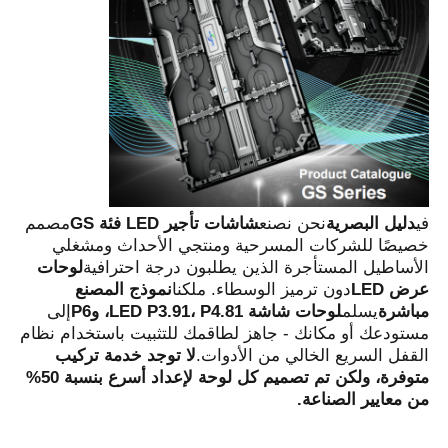
في
دليل البصرية
نحن نصنع
شاشات تأجير LED فئة GS
مصمم 
خصيصًا للشركات المسرحية ومنتجي الأحداث ومشغلي 
الأساطيل المستأجرة الذين يطلبون درجة احترافية
لوحات 
عرض LED
دون ترميز الوسطاء. ملكنا
نموذج المصنع 
مباشرة
يسلم
لوحات شاشة LED P3.91، P4.81، وP6
إلى 
المنزل
مستودعك أو مكانك - جاهز لطاقمك للتثبيت باستخدام نظام 
القفل السريع الخالي من الأدوات.
لا توجد خدمة تركيب 
متوفرة، ولكن تم تصميم كل لوحة لإعداد أسرع بنسبة 50% 
منتجات
من معايير الصناعة.
فيديوهات