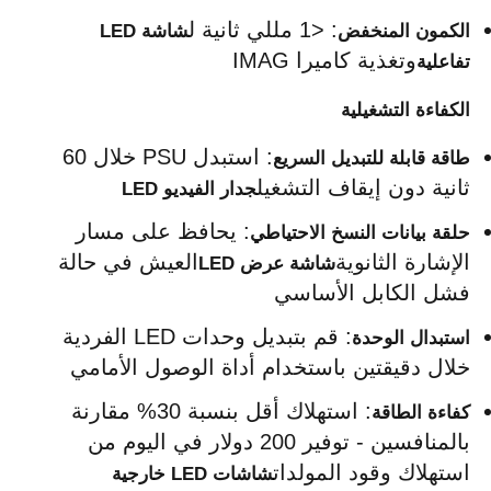
: <1 مللي ثانية ل
الكمون المنخفض
شاشة LED 
وتغذية كاميرا IMAG
تفاعلية
الكفاءة التشغيلية
: استبدل PSU خلال 60 
طاقة قابلة للتبديل السريع
ثانية دون إيقاف التشغيل
جدار الفيديو LED
: يحافظ على مسار 
حلقة بيانات النسخ الاحتياطي
الإشارة الثانوية
العيش في حالة 
شاشة عرض LED
فشل الكابل الأساسي
: قم بتبديل وحدات LED الفردية 
استبدال الوحدة
خلال دقيقتين باستخدام أداة الوصول الأمامي
: استهلاك أقل بنسبة 30% مقارنة 
كفاءة الطاقة
بالمنافسين - توفير 200 دولار في اليوم من 
استهلاك وقود المولدات
شاشات LED خارجية