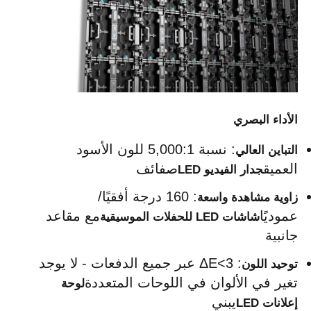
شاشة SMD LED
لوحة عرض LED للخارج
الأداء البصري
لوحة الإعلانات في الهواء الطلق
: نسبة 5,000:1 للون الأسود 
التباين العالي
العميق
صفائف
جدار الفيديو LED
: 160 درجة أفقيًا/
زاوية مشاهدة واسعة
عموديًا
مع مقاعد 
شاشات LED للحفلات الموسيقية
جانبية
: ΔE<3 عبر جميع الدفعات - لا يوجد 
توحيد اللون
تغير في الألوان في اللوحات المتعددة
لوحة 
يبني
إعلانات LED