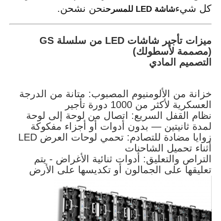
كل شيء
نحن نشحن.
شاشة LED للمسرح
اطلب عرض أسعار
ميزات تأجير شاشات LED من سلسلة GS
(مصممة لأسطولك)
شاشة عرض فيديو LED
التصميم المادي
شاشة عرض LED
خزانة من الألومنيوم المصبوب: متانة من الدرجة
العسكرية لأكثر من 1000 دورة تأجير
نظام القفل السريع: اتصال من لوحة إلى لوحة
شاشة LED للحفل
لمدة ثانيتين — بدون أدوات أو أجزاء مفكوكة
زوايا مضادة للتصادم: تحمي لوحات العرض LED
أثناء تحميل الشاحنات
استئجار شاشة LED للمسرح
التراص والتعليق: أدوات ثنائية الأغراض - يتم
تعليقها على الجمالون أو تكديسها على الأرض
جدار فيديو LED COB
عرض LED شفاف