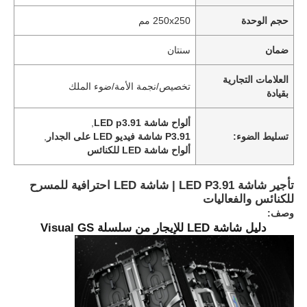
حجم الوحدة
250x250 مم
ضمان
سنتان
العلامات التجارية
تخصيص/نجمة الأمة/ضوء الملك
بقيادة
ألواح شاشة LED p3.91
,
تسليط الضوء:
P3.91 شاشة فيديو LED على الجدار
,
ألواح شاشة LED للكنائس
تأجير شاشة LED P3.91 | شاشة LED احترافية للمسرح
للكنائس والفعاليات
وصف:
دليل شاشة LED للإيجار من سلسلة Visual GS