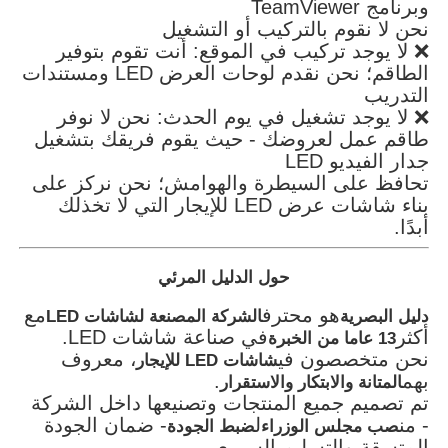
وبرنامج TeamViewer
نحن لا نقوم بالتركيب أو التشغيل
❌ لا يوجد تركيب في الموقع: أنت تقوم بتوفير
الطاقم؛ نحن نقدم لوحات العرض LED ومستندات
التدريب
❌ لا يوجد تشغيل في يوم الحدث: نحن لا نوفر
طاقم عمل لعروضك - حيث يقوم فريقك بتشغيل
جدار الفيديو LED
تحافظ على السيطرة والهوامش؛ نحن نركز على
بناء شاشات عرض LED للإيجار التي لا تخذلك
أبدًا.
حول الدليل المرئي
هو محترف
مع
دليل البصرية
الشركة المصنعة لشاشات LED
أكثر
في صناعة شاشات LED.
13 عاما من الخبرة
نحن متخصصون في
، معروف
شاشات LED للإيجار
بهم
.
المتانة والابتكار والاستقرار
تم تصميم جميع المنتجات وتصنيعها داخل الشركة
- من
ل
- ضمان الجودة
صب مجلس الوزراء
ضبط الجودة
المتسقة والتسليم السريع.