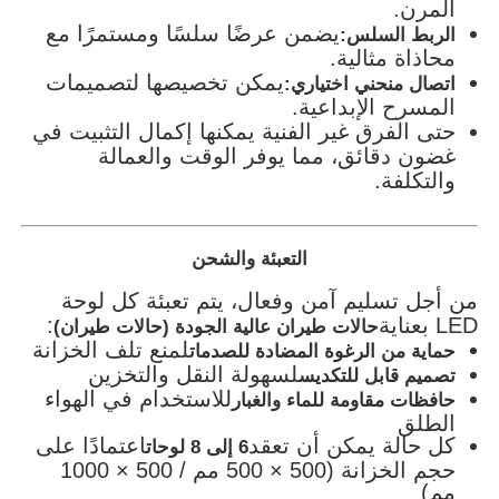
المرن.
يضمن عرضًا سلسًا ومستمرًا مع
الربط السلس:
محاذاة مثالية.
يمكن تخصيصها لتصميمات
اتصال منحني اختياري:
المسرح الإبداعية.
حتى الفرق غير الفنية يمكنها إكمال التثبيت في
غضون دقائق، مما يوفر الوقت والعمالة
والتكلفة.
التعبئة والشحن
من أجل تسليم آمن وفعال، يتم تعبئة كل لوحة
LED بعناية
:
حالات طيران عالية الجودة (حالات طيران)
لمنع تلف الخزانة
حماية من الرغوة المضادة للصدمات
لسهولة النقل والتخزين
تصميم قابل للتكديس
للاستخدام في الهواء
حافظات مقاومة للماء والغبار
الطلق
كل حالة يمكن أن تعقد
اعتمادًا على
6 إلى 8 لوحات
حجم الخزانة (500 × 500 مم / 500 × 1000
مم)