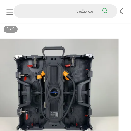
3
/
9