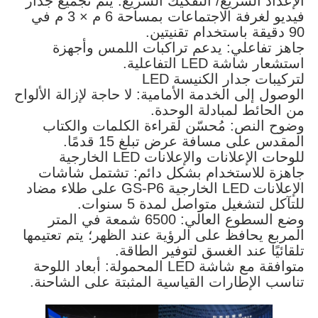
الإعداد السريع/ التفكيك السريع: يتم تجميع جدار
فيديو لغرفة الاجتماعات بمساحة 6 م × 3 م في
90 دقيقة باستخدام تقنيتين.
جاهز تفاعلي: يدعم تراكبات اللمس وأجهزة
استشعار شاشة LED التفاعلية.
لتركيبات جدار الكنيسة LED
الوصول إلى الخدمة الأمامية: لا حاجة لإزالة الألواح
من الحائط لمبادلة الوحدة.
وضوح النص: مُحسّن لقراءة الكلمات والكتاب
المقدس على مسافة عرض تبلغ 15 قدمًا.
للوحات الإعلانات والإعلانات LED الخارجية
جاهزة للاستخدام بشكل دائم: تشتمل شاشات
الإعلانات LED الخارجية GS-P6 على طلاء مضاد
للتآكل لتشغيل متواصل لمدة 5 سنوات.
وضع السطوع العالي: 6500 شمعة في المتر
المربع يحافظ على الرؤية عند الظهر؛ يتم تعتيمها
تلقائيًا عند الغسق لتوفير الطاقة.
متوافقة مع شاشة LED المحمولة: أبعاد اللوحة
تناسب الإطارات القياسية المثبتة على الشاحنة.