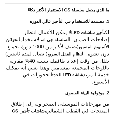
ما الذي يجعل سلسلة GS الاستثمار الأكثر ذكاءً
1. مصممة للاستخدام في التأجير عالي الدورة
لك
لا يمكن للأعمال انتظار 
تأجير شاشات LED
إصلاحات الضمان. ال
الاستخدامات
سلسلة جي اس
خزائن 
مُصنف لأكثر من 1000 دورة تجميع 
الألمنيوم المصبوب
دون تشوه. ال
(اتصال لمدة ثانيتين) 
نظام القفل السريع
يقلل من وقت إعداد طاقمك بنسبة 40% مقارنة 
باللوحات المجمعة بمسامير. وهذا يعني أنه يمكنك 
خدمة المزيد
الحجوزات في 
شاشة LED للحدث
الأسبوع.
2. موثوقية البيئة القصوى
من مهرجانات الموسيقى الصحراوية إلى إطلاق 
المنتجات في القطب الشمالي،
شاشات تأجير GS 