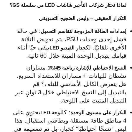
لماذا تختار شركات التأجير شاشات LED من سلسلة GS؟
عرض الواقع الافتراضي
التكرار الحقيقي – وليس الضجيج التسويقي
: في حالة 
إمدادات الطاقة المزدوجة لتقاسم التحميل
معلومات عنا
فشل إحدى وحدات PSU، يتم تعويض الثلاثة 
الأخرى تلقائيًا. لك
يبقى حيًا أثناء 
جدار الفيديو LED
جولة في المصنع
قيامك بتبديل الوحدة الميتة خلال 60 ثانية.
: مساران 
النسخ الاحتياطي للإشارة رباعية RJ45
ضبط الجودة
نشطان للبيانات + مساران للاستعداد السريع. 
هل يتعرض الكابل الأساسي للتلف؟ قم 
بالتبديل إلى النسخ الاحتياطي خلال 3 ثوانٍ عبر 
اتصل بنا
التبديل المثبت على اللوحة.
أخبار
: كل
يحتوي على 
التكرار على مستوى الوحدة
لوحة LED
4 مناطق طاقة مستقلة وبطاقتي استقبال. هذا 
ليس "نسخًا احتياطيًا" كخيار، بل تم تصميمه في 
الحالات